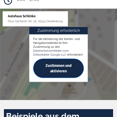
Autohaus Schlinke
Paul-Gerhardt-Str. 26, 16515 Oranienburg
Zustimmung erforderlich
Für die Aktivierung der Karten- und
Navigationsdienste ist Ihre
Zustimmung zu den
Datenschutzrichtlinien vom
Drittanbieter Google LLC
erforderlich.
Zustimmen und
aktivieren
Beispiele aus dem