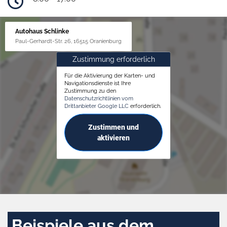
Autohaus Schlinke
Paul-Gerhardt-Str. 26, 16515 Oranienburg
Zustimmung erforderlich
Für die Aktivierung der Karten- und
Navigationsdienste ist Ihre
Zustimmung zu den
Datenschutzrichtlinien vom
Drittanbieter Google LLC
erforderlich.
Zustimmen und
aktivieren
Beispiele aus dem