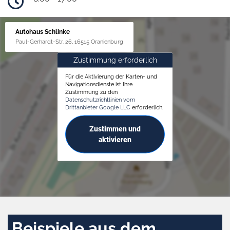
Autohaus Schlinke
Paul-Gerhardt-Str. 26, 16515 Oranienburg
Zustimmung erforderlich
Für die Aktivierung der Karten- und
Navigationsdienste ist Ihre
Zustimmung zu den
Datenschutzrichtlinien vom
Drittanbieter Google LLC
erforderlich.
Zustimmen und
aktivieren
Beispiele aus dem