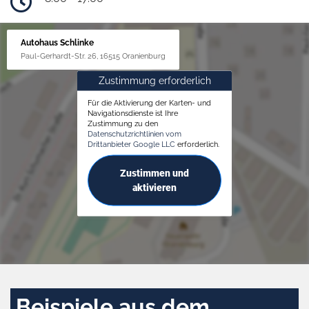
Autohaus Schlinke
Paul-Gerhardt-Str. 26, 16515 Oranienburg
Zustimmung erforderlich
Für die Aktivierung der Karten- und
Navigationsdienste ist Ihre
Zustimmung zu den
Datenschutzrichtlinien vom
Drittanbieter Google LLC
erforderlich.
Zustimmen und
aktivieren
Beispiele aus dem