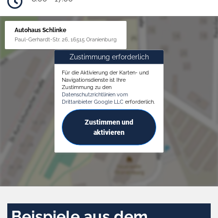
Autohaus Schlinke
Paul-Gerhardt-Str. 26, 16515 Oranienburg
Zustimmung erforderlich
Für die Aktivierung der Karten- und
Navigationsdienste ist Ihre
Zustimmung zu den
Datenschutzrichtlinien vom
Drittanbieter Google LLC
erforderlich.
Zustimmen und
aktivieren
Beispiele aus dem