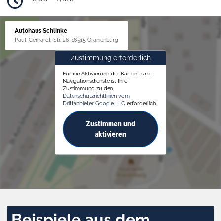
Autohaus Schlinke
Paul-Gerhardt-Str. 26, 16515 Oranienburg
Zustimmung erforderlich
Für die Aktivierung der Karten- und
Navigationsdienste ist Ihre
Zustimmung zu den
Datenschutzrichtlinien vom
Drittanbieter Google LLC
erforderlich.
Zustimmen und
aktivieren
Beispiele aus dem