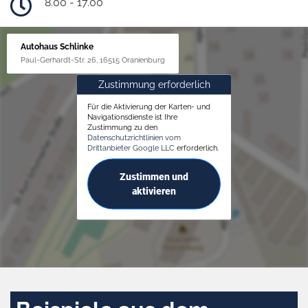
8.00 - 17.00
Autohaus Schlinke
Paul-Gerhardt-Str. 26, 16515 Oranienburg
Zustimmung erforderlich
Für die Aktivierung der Karten- und
Navigationsdienste ist Ihre
Zustimmung zu den
Datenschutzrichtlinien vom
Drittanbieter Google LLC
erforderlich.
Zustimmen und
aktivieren