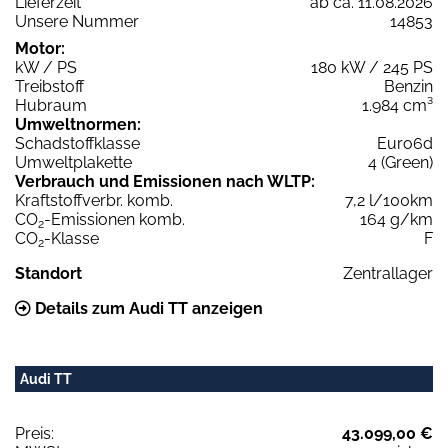
Lieferzeit
ab ca. 11.08.2026
Unsere Nummer
14853
Motor:
kW / PS
180 kW / 245 PS
Treibstoff
Benzin
Hubraum
1.984 cm³
Umweltnormen:
Schadstoffklasse
Euro6d
Umweltplakette
4 (Green)
Verbrauch und Emissionen nach WLTP:
Kraftstoffverbr. komb.
7,2 l/100km
CO
-Emissionen komb.
164 g/km
2
CO
-Klasse
F
2
Standort
Zentrallager
Details zum Audi TT anzeigen
Audi TT
Preis:
43.099,00 €