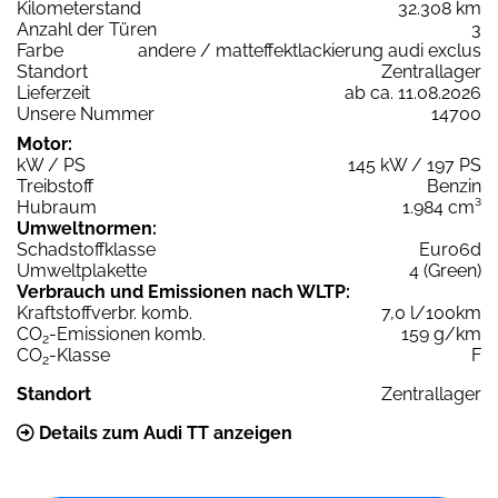
Kilometerstand
32.308 km
Anzahl der Türen
3
Farbe
andere / matteffektlackierung audi exclus
Standort
Zentrallager
Lieferzeit
ab ca. 11.08.2026
Unsere Nummer
14700
Motor:
kW / PS
145 kW / 197 PS
Treibstoff
Benzin
Hubraum
1.984 cm³
Umweltnormen:
Schadstoffklasse
Euro6d
Umweltplakette
4 (Green)
Verbrauch und Emissionen nach WLTP:
Kraftstoffverbr. komb.
7,0 l/100km
CO
-Emissionen komb.
159 g/km
2
CO
-Klasse
F
2
Standort
Zentrallager
Details zum Audi TT anzeigen