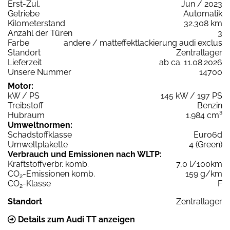
Erst-Zul.
Jun / 2023
Getriebe
Automatik
Kilometerstand
32.308 km
Anzahl der Türen
3
Farbe
andere / matteffektlackierung audi exclus
Standort
Zentrallager
Lieferzeit
ab ca. 11.08.2026
Unsere Nummer
14700
Motor:
kW / PS
145 kW / 197 PS
Treibstoff
Benzin
Hubraum
1.984 cm³
Umweltnormen:
Schadstoffklasse
Euro6d
Umweltplakette
4 (Green)
Verbrauch und Emissionen nach WLTP:
Kraftstoffverbr. komb.
7,0 l/100km
CO
-Emissionen komb.
159 g/km
2
CO
-Klasse
F
2
Standort
Zentrallager
Details zum Audi TT anzeigen