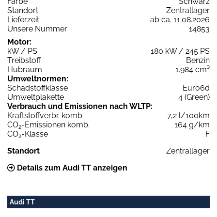
Farbe
Schwarz
Standort
Zentrallager
Lieferzeit
ab ca. 11.08.2026
Unsere Nummer
14853
Motor:
kW / PS
180 kW / 245 PS
Treibstoff
Benzin
Hubraum
1.984 cm³
Umweltnormen:
Schadstoffklasse
Euro6d
Umweltplakette
4 (Green)
Verbrauch und Emissionen nach WLTP:
Kraftstoffverbr. komb.
7,2 l/100km
CO
-Emissionen komb.
164 g/km
2
CO
-Klasse
F
2
Standort
Zentrallager
Details zum Audi TT anzeigen
Audi TT