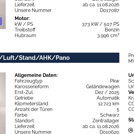
Lieferzeit
ab ca. 11.08.2026
Unsere Nummer
D017087
Motor:
kW / PS
373 kW / 507 PS
Treibstoff
Benzin
Hubraum
3.996 cm³
Pr
ix/Luft/Stand/AHK/Pano
M
Allgemeine Daten:
U
Fahrzeugtyp
Pkw
Sc
Karosserieform
Geländewagen
Um
Erst-Zul.
Dez / 2025
Ve
Getriebe
Automatik
Kr
Kilometerstand
12.723 km
C
Anzahl der Türen
5
C
Farbe
Schwarz
St
Standort
Zentrallager
Lieferzeit
ab ca. 11.08.2026
Unsere Nummer
D010620