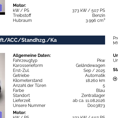
Motor:
kW / PS
373 kW / 507 PS
Treibstoff
Benzin
Hubraum
3.996 cm³
Pr
/Luft/ACC/Standhzg./Ka
M
Allgemeine Daten:
U
Fahrzeugtyp
Pkw
Um
Karosserieform
Geländewagen
St
Erst-Zul.
Sep / 2025
Getriebe
Automatik
Kilometerstand
18.260 km
Anzahl der Türen
5
Farbe
Blau
Standort
Zentrallager
Lieferzeit
ab ca. 11.08.2026
Unsere Nummer
D003873
Motor:
kW / PS
373 kW / 507 PS