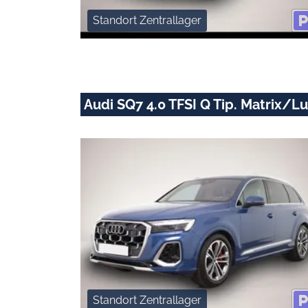
Standort Zentrallager
Audi SQ7 4.0 TFSI Q Tip. Matrix
Standort Zentrallager