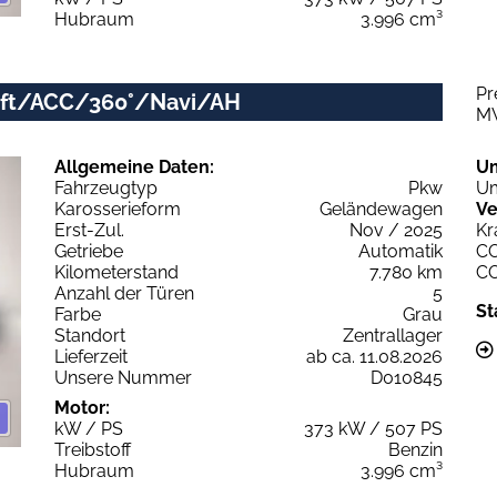
Hubraum
3.996 cm³
Pr
/Luft/ACC/360°/Navi/AH
M
Allgemeine Daten:
U
Fahrzeugtyp
Pkw
Um
Karosserieform
Geländewagen
Ve
Erst-Zul.
Nov / 2025
Kr
Getriebe
Automatik
C
Kilometerstand
7.780 km
C
Anzahl der Türen
5
St
Farbe
Grau
Standort
Zentrallager
Lieferzeit
ab ca. 11.08.2026
Unsere Nummer
D010845
Motor:
kW / PS
373 kW / 507 PS
Treibstoff
Benzin
Hubraum
3.996 cm³