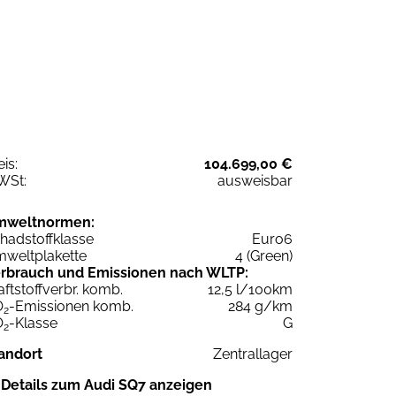
eis:
104.699,00 €
WSt:
ausweisbar
mweltnormen:
hadstoffklasse
Euro6
weltplakette
4 (Green)
rbrauch und Emissionen nach WLTP:
aftstoffverbr. komb.
12,5 l/100km
O
-Emissionen komb.
284 g/km
2
O
-Klasse
G
2
andort
Zentrallager
Details zum Audi SQ7 anzeigen