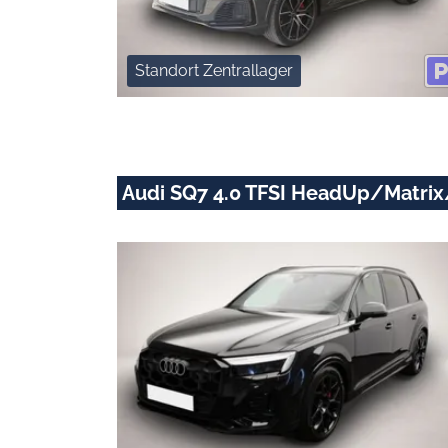
Standort Zentrallager
Audi SQ7 4.0 TFSI HeadUp/Matr