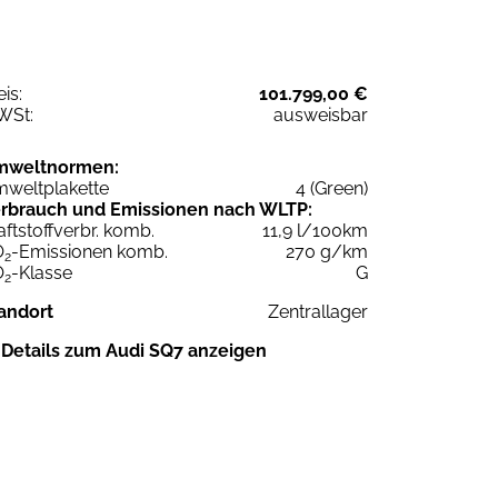
eis:
101.799,00 €
WSt:
ausweisbar
mweltnormen:
weltplakette
4 (Green)
rbrauch und Emissionen nach WLTP:
aftstoffverbr. komb.
11,9 l/100km
O
-Emissionen komb.
270 g/km
2
O
-Klasse
G
2
andort
Zentrallager
Details zum Audi SQ7 anzeigen