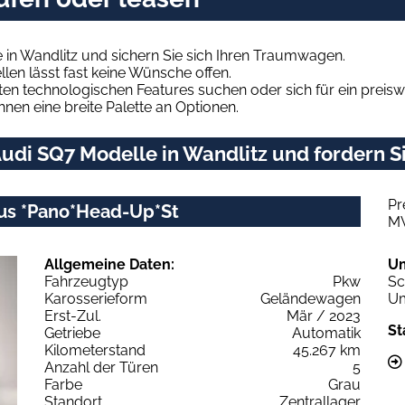
in Wandlitz und sichern Sie sich Ihren Traumwagen.
len lässt fast keine Wünsche offen.
en technologischen Features suchen oder sich für ein preiswe
hnen eine breite Palette an Optionen.
udi SQ7 Modelle in Wandlitz und fordern Si
Pr
Plus *Pano*Head-Up*St
M
Allgemeine Daten:
U
Fahrzeugtyp
Pkw
Sc
Karosserieform
Geländewagen
Um
Erst-Zul.
Mär / 2023
St
Getriebe
Automatik
Kilometerstand
45.267 km
Anzahl der Türen
5
Farbe
Grau
Standort
Zentrallager