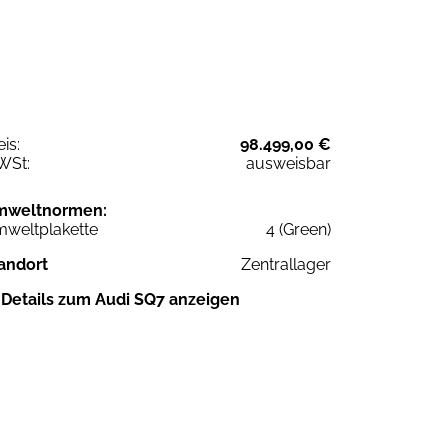
eis:
98.499,00 €
WSt:
ausweisbar
mweltnormen:
weltplakette
4 (Green)
andort
Zentrallager
Details zum Audi SQ7 anzeigen