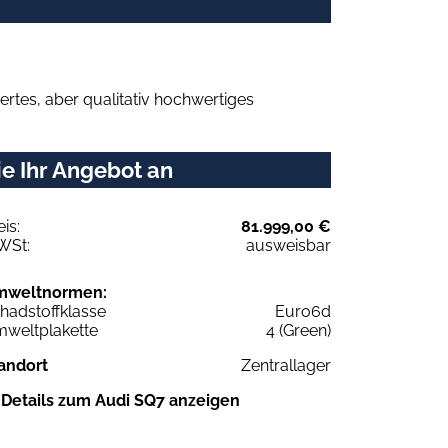
rtes, aber qualitativ hochwertiges
e Ihr Angebot an
eis:
81.999,00 €
WSt:
ausweisbar
mweltnormen:
hadstoffklasse
Euro6d
weltplakette
4 (Green)
andort
Zentrallager
Details zum Audi SQ7 anzeigen