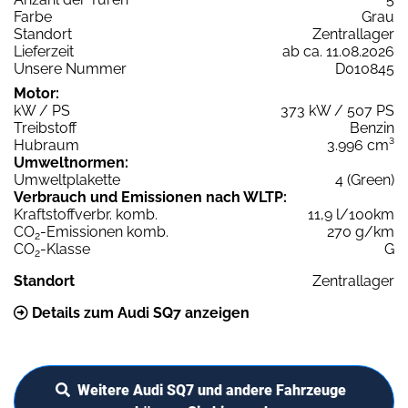
Farbe
Grau
Standort
Zentrallager
Lieferzeit
ab ca. 11.08.2026
Unsere Nummer
D010845
Motor:
kW / PS
373 kW / 507 PS
Treibstoff
Benzin
Hubraum
3.996 cm³
Umweltnormen:
Umweltplakette
4 (Green)
Verbrauch und Emissionen nach WLTP:
Kraftstoffverbr. komb.
11,9 l/100km
CO
-Emissionen komb.
270 g/km
2
CO
-Klasse
G
2
Standort
Zentrallager
Details zum Audi SQ7 anzeigen
Weitere Audi SQ7 und andere Fahrzeuge