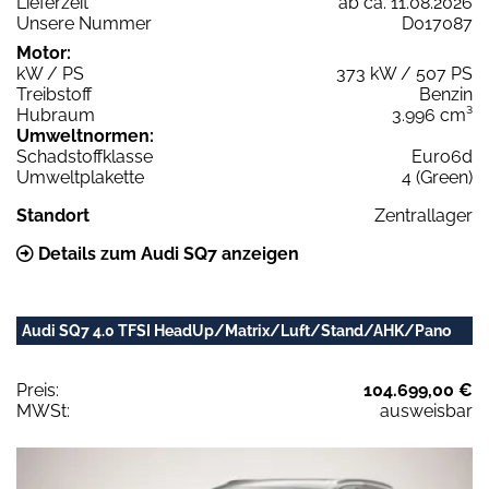
Lieferzeit
ab ca. 11.08.2026
Unsere Nummer
D017087
Motor:
kW / PS
373 kW / 507 PS
Treibstoff
Benzin
Hubraum
3.996 cm³
Umweltnormen:
Schadstoffklasse
Euro6d
Umweltplakette
4 (Green)
Standort
Zentrallager
Details zum Audi SQ7 anzeigen
Audi SQ7 4.0 TFSI HeadUp/Matrix/Luft/Stand/AHK/Pano
Preis:
104.699,00 €
MWSt:
ausweisbar