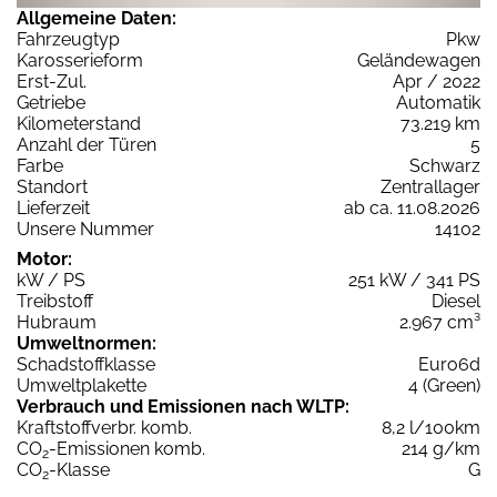
Allgemeine Daten:
Fahrzeugtyp
Pkw
Karosserieform
Geländewagen
Erst-Zul.
Apr / 2022
Getriebe
Automatik
Kilometerstand
73.219 km
Anzahl der Türen
5
Farbe
Schwarz
Standort
Zentrallager
Lieferzeit
ab ca. 11.08.2026
Unsere Nummer
14102
Motor:
kW / PS
251 kW / 341 PS
Treibstoff
Diesel
Hubraum
2.967 cm³
Umweltnormen:
Schadstoffklasse
Euro6d
Umweltplakette
4 (Green)
Verbrauch und Emissionen nach WLTP:
Kraftstoffverbr. komb.
8,2 l/100km
CO
-Emissionen komb.
214 g/km
2
CO
-Klasse
G
2