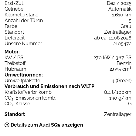
Erst-Zul.
Dez / 2025
Getriebe
Automatik
Kilometerstand
1.610 km
Anzahl der Türen
5
Farbe
Grau
Standort
Zentrallager
Lieferzeit
ab ca. 11.08.2026
Unsere Nummer
2105472
Motor:
kW / PS
270 kW / 367 PS
Treibstoff
Benzin
Hubraum
2.995 cm³
Umweltnormen:
Umweltplakette
4 (Green)
Verbrauch und Emissionen nach WLTP:
Kraftstoffverbr. komb.
8,4 l/100km
CO
-Emissionen komb.
190 g/km
2
CO
-Klasse
G
2
Standort
Zentrallager
Details zum Audi SQ5 anzeigen