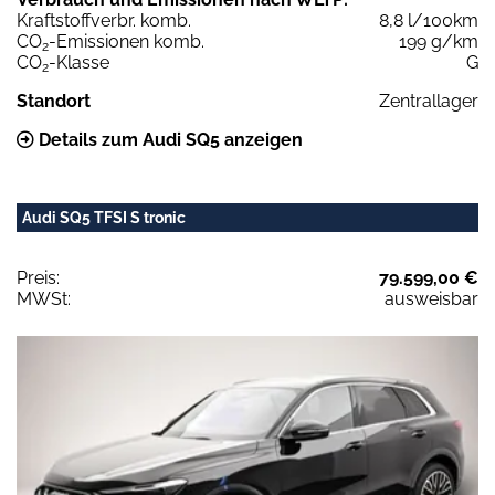
Kraftstoffverbr. komb.
8,8 l/100km
CO
-Emissionen komb.
199 g/km
2
CO
-Klasse
G
2
Standort
Zentrallager
Details zum Audi SQ5 anzeigen
Audi SQ5 TFSI S tronic
Preis:
79.599,00 €
MWSt:
ausweisbar