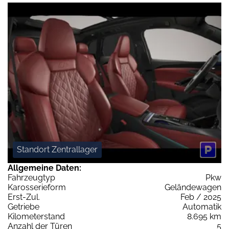
Standort Zentrallager
Allgemeine Daten:
Fahrzeugtyp
Pkw
Karosserieform
Geländewagen
Erst-Zul.
Feb / 2025
Getriebe
Automatik
Kilometerstand
8.695 km
Anzahl der Türen
5