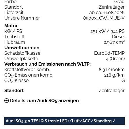
Farbe
Grau
Standort
Zentrallager
Lieferzeit
ab ca. 11.08.2026
Unsere Nummer
89003_GW_MUE-V
Motor:
kW / PS
251 kW / 341 PS
Treibstoff
Diesel
Hubraum
2.967 cm³
Umweltnormen:
Schadstoffklasse
Euro6d-TEMP
Umweltplakette
4 (Green)
Verbrauch und Emissionen nach WLTP:
Kraftstoffverbr. komb.
8,3 l/100km
CO
-Emissionen komb.
218 g/km
2
CO
-Klasse
G
2
Standort
Zentrallager
Details zum Audi SQ5 anzeigen
Audi SQ5 3.0 TFSI Q S tronic LED+/Luft/ACC/Standhzg./