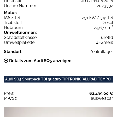
Lieferzeit
ab ca. 11.08.2026
Unsere Nummer
2073332
Motor:
kW / PS
251 kW / 341 PS
Treibstoff
Diesel
Hubraum
2.967 cm³
Umweltnormen:
Schadstoffklasse
Euro6d
Umweltplakette
4 (Green)
Standort
Zentrallager
Details zum Audi SQ5 anzeigen
Audi SQ5 Sportback TDI quattro*TIPTRONIC*ALLRAD*TEMPO
Preis:
62.499,00 €
MWSt:
ausweisbar