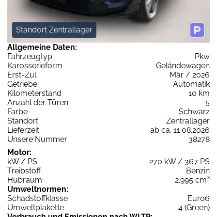
Standort Zentrallager
Allgemeine Daten:
Fahrzeugtyp
Pkw
Karosserieform
Geländewagen
Erst-Zul.
Mär / 2026
Getriebe
Automatik
Kilometerstand
10 km
Anzahl der Türen
5
Farbe
Schwarz
Standort
Zentrallager
Lieferzeit
ab ca. 11.08.2026
Unsere Nummer
38278
Motor:
kW / PS
270 kW / 367 PS
Treibstoff
Benzin
Hubraum
2.995 cm³
Umweltnormen:
Schadstoffklasse
Euro6
Umweltplakette
4 (Green)
Verbrauch und Emissionen nach WLTP: