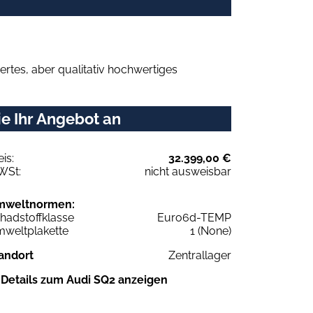
rtes, aber qualitativ hochwertiges
e Ihr Angebot an
eis:
32.399,00 €
WSt:
nicht ausweisbar
mweltnormen:
hadstoffklasse
Euro6d-TEMP
weltplakette
1 (None)
andort
Zentrallager
Details zum Audi SQ2 anzeigen