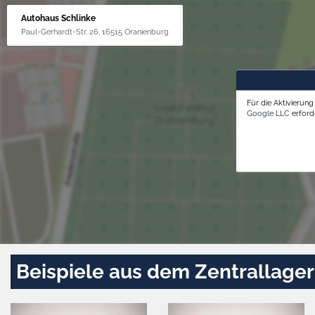
Autohaus Schlinke
Paul-Gerhardt-Str. 26, 16515 Oranienburg
Für die Aktivierun
Google LLC
erforde
Beispiele aus dem Zentrallager