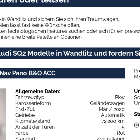
in Wandlitz und sichern Sie sich Ihren Traumwagen.
len lässt fast keine Wünsche offen.
en technologischen Features suchen oder sich für ein preiswe
hnen eine breite Palette an Optionen.
udi SQ2 Modelle in Wandlitz und fordern Si
Pr
ro Nav Pano B&O ACC
M
Allgemeine Daten:
U
Fahrzeugtyp
Pkw
Sc
Karosserieform
Geländewagen
Um
Erst-Zul.
Mär / 2020
St
Getriebe
Automatik
Kilometerstand
72.200 km
Anzahl der Türen
5
Farbe
Rot
Standort
Zentrallager