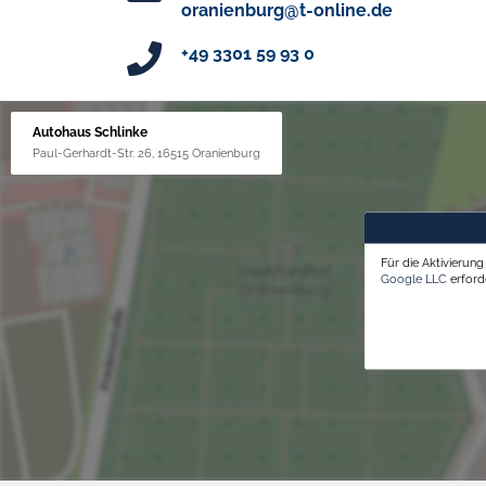
oranienburg@t-online.de
+49 3301 59 93 0
Autohaus Schlinke
Paul-Gerhardt-Str. 26, 16515 Oranienburg
Für die Aktivierun
Google LLC
erforde