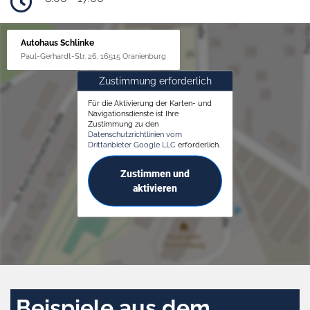
Autohaus Schlinke
Paul-Gerhardt-Str. 26, 16515 Oranienburg
Zustimmung erforderlich
Für die Aktivierung der Karten- und
Navigationsdienste ist Ihre
Zustimmung zu den
Datenschutzrichtlinien vom
Drittanbieter Google LLC
erforderlich.
Zustimmen und
aktivieren
Beispiele aus dem