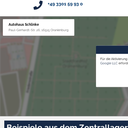
+49 3301 59 93 0
Autohaus Schlinke
Paul-Gerhardt-Str. 26, 16515 Oranienburg
Für die Aktivierun
Google LLC
erforde
Beispiele aus dem Zentrallager