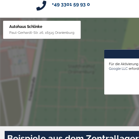
+49 3301 59 93 0
Autohaus Schlinke
Paul-Gerhardt-Str. 26, 16515 Oranienburg
Für die Aktivierun
Google LLC
erforde
Beispiele aus dem Zentrallager