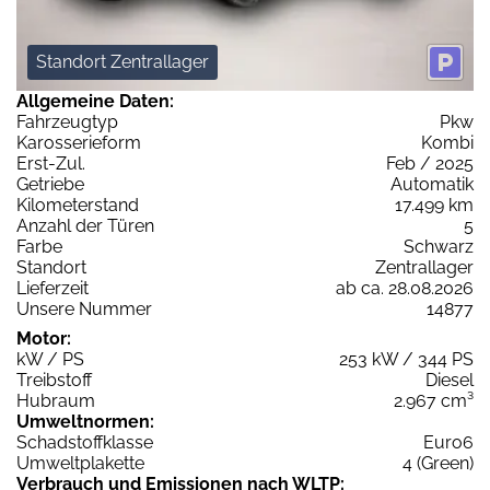
Standort Zentrallager
Allgemeine Daten:
Fahrzeugtyp
Pkw
Karosserieform
Kombi
Erst-Zul.
Feb / 2025
Getriebe
Automatik
Kilometerstand
17.499 km
Anzahl der Türen
5
Farbe
Schwarz
Standort
Zentrallager
Lieferzeit
ab ca. 28.08.2026
Unsere Nummer
14877
Motor:
kW / PS
253 kW / 344 PS
Treibstoff
Diesel
Hubraum
2.967 cm³
Umweltnormen:
Schadstoffklasse
Euro6
Umweltplakette
4 (Green)
Verbrauch und Emissionen nach WLTP: