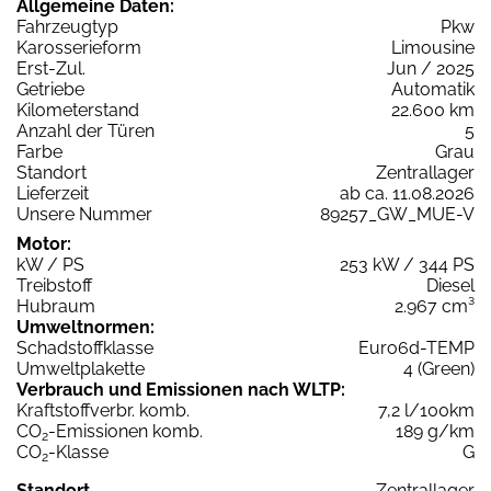
Allgemeine Daten:
Fahrzeugtyp
Pkw
Karosserieform
Limousine
Erst-Zul.
Jun / 2025
Getriebe
Automatik
Kilometerstand
22.600 km
Anzahl der Türen
5
Farbe
Grau
Standort
Zentrallager
Lieferzeit
ab ca. 11.08.2026
Unsere Nummer
89257_GW_MUE-V
Motor:
kW / PS
253 kW / 344 PS
Treibstoff
Diesel
Hubraum
2.967 cm³
Umweltnormen:
Schadstoffklasse
Euro6d-TEMP
Umweltplakette
4 (Green)
Verbrauch und Emissionen nach WLTP:
Kraftstoffverbr. komb.
7,2 l/100km
CO
-Emissionen komb.
189 g/km
2
CO
-Klasse
G
2
Standort
Zentrallager