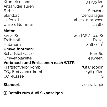
Kilometerstand
34.235 km
Anzahl der Türen
5
Farbe
Schwarz
Standort
Zentrallager
Lieferzeit
ab ca. 11.08.2026
Unsere Nummer
13367
Motor:
kW / PS
253 kW / 344 PS
Treibstoff
Diesel
Hubraum
2.967 cm³
Umweltnormen:
Schadstoffklasse
Euro6d
Umweltplakette
4 (Green)
Verbrauch und Emissionen nach WLTP:
Kraftstoffverbr. komb.
7,5 l/100km
CO
-Emissionen komb.
196 g/km
2
CO
-Klasse
G
2
Standort
Zentrallager
Details zum Audi S6 anzeigen