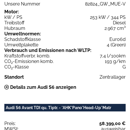
Unsere Nummer
82824_GW_MUE-V
Motor:
kW / PS
253 kW / 344 PS
Treibstoff
Diesel
Hubraum
2.967 cm³
Umweltnormen:
Schadstoffklasse
Euro6d
Umweltplakette
4 (Green)
Verbrauch und Emissionen nach WLTP:
Kraftstoffverbr. komb.
7,4 l/100km
CO
-Emissionen komb.
193 g/km
2
CO
-Klasse
G
2
Standort
Zentrallager
Details zum Audi S6 anzeigen
Audi S6 Avant TDI qu. Tiptr. - *AHK*Pano*Head-Up*Matr
Preis:
58.399,00 €
MWSt:
ausweisbar