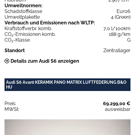
Umweltnormen:
Schadstoffklasse
Euro6
Umweltplakette
4 (Green)
Verbrauch und Emissionen nach WLTP:
Kraftstoffverbr. komb.
7,0 l/100km
CO
-Emissionen komb.
188 g/km
2
CO
-Klasse
G
2
Standort
Zentrallager
Details zum Audi S6 anzeigen
Audi S6 Avant KERAMIK PANO MATRIX LUFTFEDERUNG B&O
HU
Preis:
69.299,00 €
MWSt:
ausweisbar