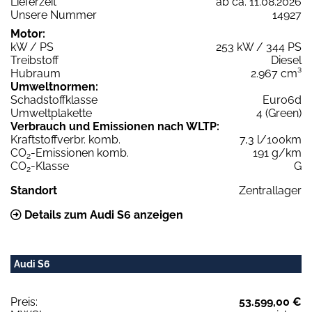
Lieferzeit
ab ca. 11.08.2026
Unsere Nummer
14927
Motor:
kW / PS
253 kW / 344 PS
Treibstoff
Diesel
Hubraum
2.967 cm³
Umweltnormen:
Schadstoffklasse
Euro6d
Umweltplakette
4 (Green)
Verbrauch und Emissionen nach WLTP:
Kraftstoffverbr. komb.
7,3 l/100km
CO
-Emissionen komb.
191 g/km
2
CO
-Klasse
G
2
Standort
Zentrallager
Details zum Audi S6 anzeigen
Audi S6
Preis:
53.599,00 €