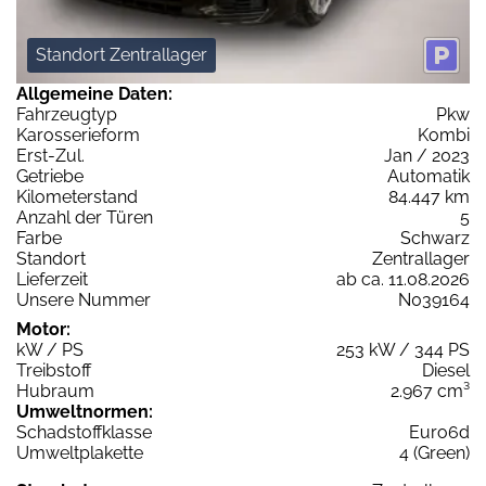
Standort Zentrallager
Allgemeine Daten:
Fahrzeugtyp
Pkw
Karosserieform
Kombi
Erst-Zul.
Jan / 2023
Getriebe
Automatik
Kilometerstand
84.447 km
Anzahl der Türen
5
Farbe
Schwarz
Standort
Zentrallager
Lieferzeit
ab ca. 11.08.2026
Unsere Nummer
N039164
Motor:
kW / PS
253 kW / 344 PS
Treibstoff
Diesel
Hubraum
2.967 cm³
Umweltnormen:
Schadstoffklasse
Euro6d
Umweltplakette
4 (Green)