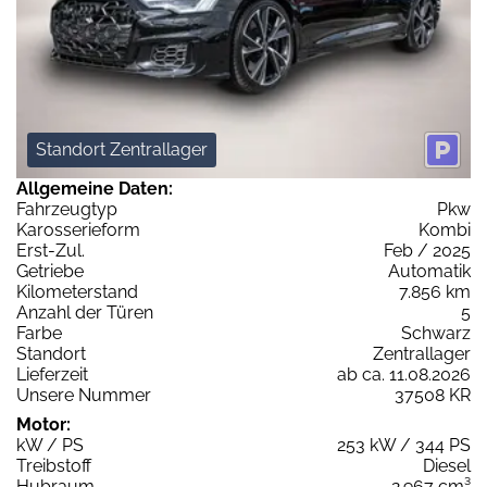
Standort Zentrallager
Allgemeine Daten:
Fahrzeugtyp
Pkw
Karosserieform
Kombi
Erst-Zul.
Feb / 2025
Getriebe
Automatik
Kilometerstand
7.856 km
Anzahl der Türen
5
Farbe
Schwarz
Standort
Zentrallager
Lieferzeit
ab ca. 11.08.2026
Unsere Nummer
37508 KR
Motor:
kW / PS
253 kW / 344 PS
Treibstoff
Diesel
Hubraum
2.967 cm³