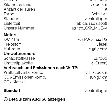
Kilometerstand
27.000 km
Anzahl der Türen
5
Farbe
Schwarz
Standort
Zentrallager
Lieferzeit
ab ca. 11.08.2026
Unsere Nummer
83470_GW_MUE-V
Motor:
kW / PS
253 kW / 344 PS
Treibstoff
Diesel
Hubraum
2.967 cm³
Umweltnormen:
Schadstoffklasse
Euro6d
Umweltplakette
4 (Green)
Verbrauch und Emissionen nach WLTP:
Kraftstoffverbr. komb.
7,2 l/100km
CO
-Emissionen komb.
189 g/km
2
CO
-Klasse
G
2
Standort
Zentrallager
Details zum Audi S6 anzeigen