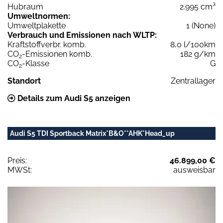
Hubraum
2.995 cm³
Umweltnormen:
Umweltplakette
1 (None)
Verbrauch und Emissionen nach WLTP:
Kraftstoffverbr. komb.
8,0 l/100km
CO
-Emissionen komb.
182 g/km
2
CO
-Klasse
G
2
Standort
Zentrallager
Details zum Audi S5 anzeigen
Audi S5 TDI Sportback Matrix*B&O**AHK*Head_up
Preis:
46.899,00 €
MWSt:
ausweisbar