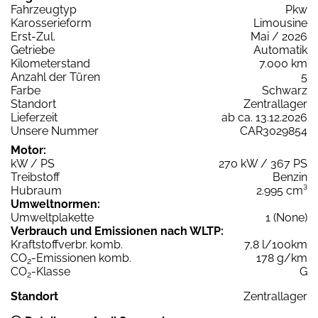
Fahrzeugtyp
Pkw
Karosserieform
Limousine
Erst-Zul.
Mai / 2026
Getriebe
Automatik
Kilometerstand
7.000 km
Anzahl der Türen
5
Farbe
Schwarz
Standort
Zentrallager
Lieferzeit
ab ca. 13.12.2026
Unsere Nummer
CAR3029854
Motor:
kW / PS
270 kW / 367 PS
Treibstoff
Benzin
Hubraum
2.995 cm³
Umweltnormen:
Umweltplakette
1 (None)
Verbrauch und Emissionen nach WLTP:
Kraftstoffverbr. komb.
7,8 l/100km
CO
-Emissionen komb.
178 g/km
2
CO
-Klasse
G
2
Standort
Zentrallager