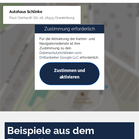
Autohaus Schlinke
Paul-Gerhardt-Str. 26, 16515 Oranienburg
Zustimmung erforderlich
Für die Aktivierung der Karten- und
Navigationsdienste ist Ihre
Zustimmung zu den
Datenschutzrichtlinien vom
Drittanbieter Google LLC
erforderlich.
Zustimmen und
aktivieren
Beispiele aus dem