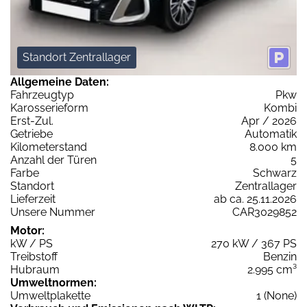
Standort Zentrallager
Allgemeine Daten:
Fahrzeugtyp
Pkw
Karosserieform
Kombi
Erst-Zul.
Apr / 2026
Getriebe
Automatik
Kilometerstand
8.000 km
Anzahl der Türen
5
Farbe
Schwarz
Standort
Zentrallager
Lieferzeit
ab ca. 25.11.2026
Unsere Nummer
CAR3029852
Motor:
kW / PS
270 kW / 367 PS
Treibstoff
Benzin
Hubraum
2.995 cm³
Umweltnormen:
Umweltplakette
1 (None)