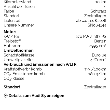
Kilometerstand
10 km
Anzahl der Türen
5
Farbe
Schwarz
Standort
Zentrallager
Lieferzeit
ab ca. 11.08.2026
Unsere Nummer
SN064144
Motor:
kW / PS
270 kW / 367 PS
Treibstoff
Benzin
Hubraum
2.995 cm³
Umweltnormen:
Schadstoffklasse
Euro 6e
Umweltplakette
4 (Green)
Verbrauch und Emissionen nach WLTP:
Kraftstoffverbr. komb.
7,9 l/100km
CO
-Emissionen komb.
180 g/km
2
CO
-Klasse
G
2
Standort
Zentrallager
Details zum Audi S5 anzeigen