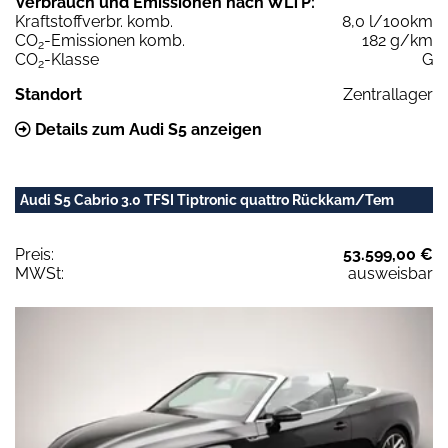
Verbrauch und Emissionen nach WLTP:
Kraftstoffverbr. komb.
8,0 l/100km
CO
-Emissionen komb.
182 g/km
2
CO
-Klasse
G
2
Standort
Zentrallager
Details zum Audi S5 anzeigen
Audi S5 Cabrio 3.0 TFSI Tiptronic quattro Rückkam/Tem
Preis:
53.599,00 €
MWSt:
ausweisbar