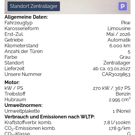
Standort Zentrallager
Allgemeine Daten:
Fahrzeugtyp
Pkw
Karosserieform
Limousine
Erst-Zul.
Mai / 2026
Getriebe
Automatik
Kilometerstand
6.000 km
Anzahl der Türen
5
Farbe
Grau
Standort
Zentrallager
Lieferzeit
ab ca. 03.01.2027
Unsere Nummer
CAR3029853
Motor:
kW / PS
270 kW / 367 PS
Treibstoff
Benzin
Hubraum
2.995 cm³
Umweltnormen:
Umweltplakette
1 (None)
Verbrauch und Emissionen nach WLTP:
Kraftstoffverbr. komb.
7,8 l/100km
CO
-Emissionen komb.
178 g/km
2
CO
-Klasse
G