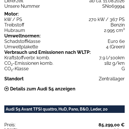
Lieferzeit
ab ca. 11.08.2026
Unsere Nummer
SN069994
Motor:
kW / PS
270 kW / 367 PS
Treibstoff
Benzin
Hubraum
2.995 cm³
Umweltnormen:
Schadstoffklasse
Euro 6e
Umweltplakette
4 (Green)
Verbrauch und Emissionen nach WLTP:
Kraftstoffverbr. komb.
7,9 l/100km
CO
-Emissionen komb.
182 g/km
2
CO
-Klasse
G
2
Standort
Zentrallager
Details zum Audi S5 anzeigen
Audi S5 Avant TFSI quattro, HuD, Pano, B&O, Leder, 20
Preis:
85.299,00 €