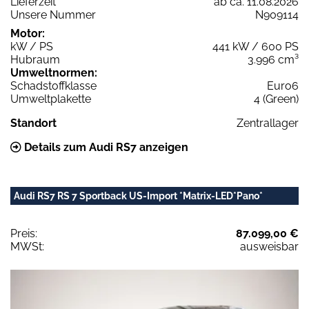
Lieferzeit
ab ca. 11.08.2026
Unsere Nummer
N909114
Motor:
kW / PS
441 kW / 600 PS
Hubraum
3.996 cm³
Umweltnormen:
Schadstoffklasse
Euro6
Umweltplakette
4 (Green)
Standort
Zentrallager
Details zum Audi RS7 anzeigen
Audi RS7 RS 7 Sportback US-Import *Matrix-LED*Pano*
Preis:
87.099,00 €
MWSt:
ausweisbar