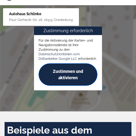
Autohaus Schlinke
Paul-Gerhardt-Str. 26, 16515 Oranienburg
Zustimmung erforderlich
Für die Aktivierung der Karten- und
Navigationsdienste ist Ihre
Zustimmung zu den
Datenschutzrichtlinien vom
Drittanbieter Google LLC
erforderlich.
Zustimmen und
aktivieren
Beispiele aus dem