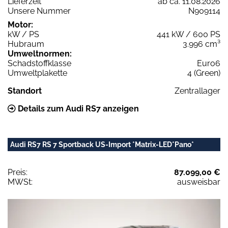
Lieferzeit
ab ca. 11.08.2026
Unsere Nummer
N909114
Motor:
kW / PS
441 kW / 600 PS
Hubraum
3.996 cm³
Umweltnormen:
Schadstoffklasse
Euro6
Umweltplakette
4 (Green)
Standort
Zentrallager
Details zum Audi RS7 anzeigen
Audi RS7 RS 7 Sportback US-Import *Matrix-LED*Pano*
Preis:
87.099,00 €
MWSt:
ausweisbar