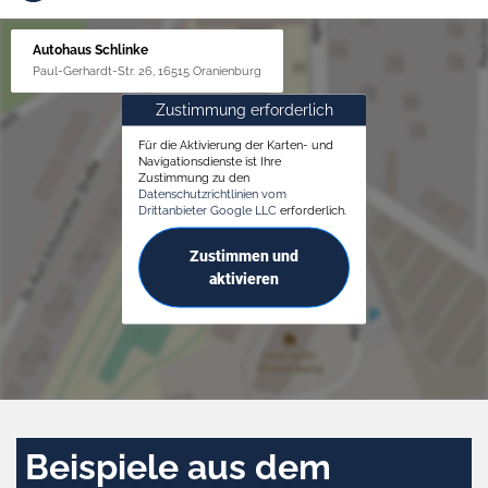
Autohaus Schlinke
Paul-Gerhardt-Str. 26, 16515 Oranienburg
Zustimmung erforderlich
Für die Aktivierung der Karten- und
Navigationsdienste ist Ihre
Zustimmung zu den
Datenschutzrichtlinien vom
Drittanbieter Google LLC
erforderlich.
Zustimmen und
aktivieren
Beispiele aus dem