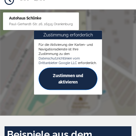
Autohaus Schlinke
Paul-Gerhardt-Str. 26, 16515 Oranienburg
Zustimmung erforderlich
Für die Aktivierung der Karten- und
Navigationsdienste ist Ihre
Zustimmung zu den
Datenschutzrichtlinien vom
Drittanbieter Google LLC
erforderlich.
Zustimmen und
aktivieren
Beispiele aus dem