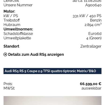
Lieferzeit
ab ca. 11.08.2026
Unsere Nummer
A900640
Motor:
kW / PS
331 kW / 450 PS
Treibstoff
Benzin
Hubraum
2.894 cm³
Umweltnormen:
Schadstoffklasse
Euro6d
Umweltplakette
4 (Green)
Standort
Zentrallager
Details zum Audi RS5 anzeigen
Audi RS5 RS 5 Coupe 2.9 TFSI quattro tiptronic Matrix/B&O
Preis:
66.599,00 €
MWSt:
ausweisbar