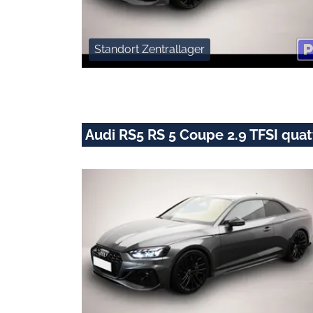
Standort Zentrallager
Audi RS5 RS 5 Coupe 2.9 TFSI quat