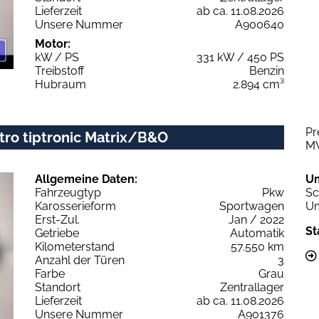
Lieferzeit
ab ca. 11.08.2026
Unsere Nummer
A900640
Motor:
kW / PS
331 kW / 450 PS
Treibstoff
Benzin
Hubraum
2.894 cm³
Pr
tro tiptronic Matrix/B&O
M
Allgemeine Daten:
U
Fahrzeugtyp
Pkw
Sc
Karosserieform
Sportwagen
Um
Erst-Zul.
Jan / 2022
St
Getriebe
Automatik
Kilometerstand
57.550 km
Anzahl der Türen
3
Farbe
Grau
Standort
Zentrallager
Lieferzeit
ab ca. 11.08.2026
Unsere Nummer
A901376