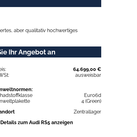
rtes, aber qualitativ hochwertiges
ie Ihr Angebot an
eis:
64.699,00 €
WSt:
ausweisbar
mweltnormen:
hadstoffklasse
Euro6d
weltplakette
4 (Green)
andort
Zentrallager
Details zum Audi RS5 anzeigen