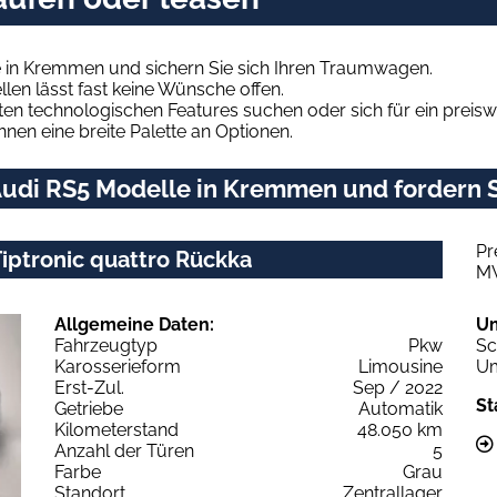
 in Kremmen und sichern Sie sich Ihren Traumwagen.
len lässt fast keine Wünsche offen.
en technologischen Features suchen oder sich für ein preiswe
hnen eine breite Palette an Optionen.
udi RS5 Modelle in Kremmen und fordern S
Pr
Tiptronic quattro Rückka
M
Allgemeine Daten:
U
Fahrzeugtyp
Pkw
Sc
Karosserieform
Limousine
Um
Erst-Zul.
Sep / 2022
St
Getriebe
Automatik
Kilometerstand
48.050 km
Anzahl der Türen
5
Farbe
Grau
Standort
Zentrallager