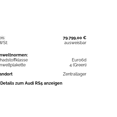
eis:
79.799,00 €
WSt:
ausweisbar
mweltnormen:
hadstoffklasse
Euro6d
weltplakette
4 (Green)
andort
Zentrallager
Details zum Audi RS5 anzeigen