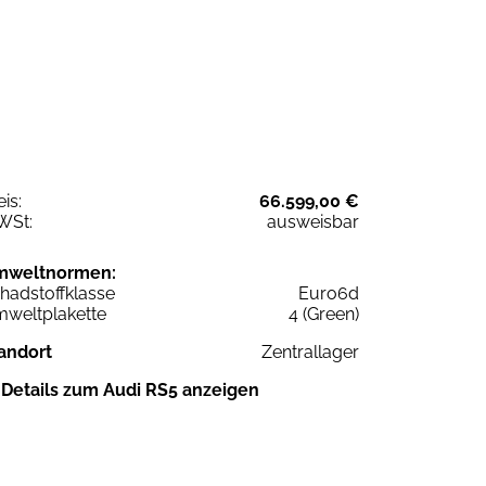
eis:
66.599,00 €
WSt:
ausweisbar
mweltnormen:
hadstoffklasse
Euro6d
weltplakette
4 (Green)
andort
Zentrallager
Details zum Audi RS5 anzeigen