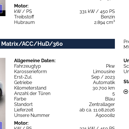
Motor:
kW / PS
331 kW / 450 PS
Treibstoff
Benzin
Hubraum
2.894 cm³
Pr
ip. Matrix/ACC/HuD/360
M
Allgemeine Daten:
U
Fahrzeugtyp
Pkw
Sc
Karosserieform
Limousine
Um
Erst-Zul.
Sep / 2023
St
Getriebe
Automatik
Kilometerstand
30.700 km
Anzahl der Türen
5
Farbe
Blau
Standort
Zentrallager
Lieferzeit
ab ca. 11.08.2026
Unsere Nummer
A900082
Motor:
kW / PS
331 kW / 450 PS