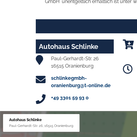
GmbH' unentgeltlich erhältlich ist unter 
Autohaus Schlinke
Paul-Gerhardt-Str. 26
16515 Oranienburg
schlinkegmbh-
oranienburg@t-online.de
+49 3301 59 93 0
Autohaus Schlinke
Paul-Gerhardt-Str. 26, 16515 Oranienburg