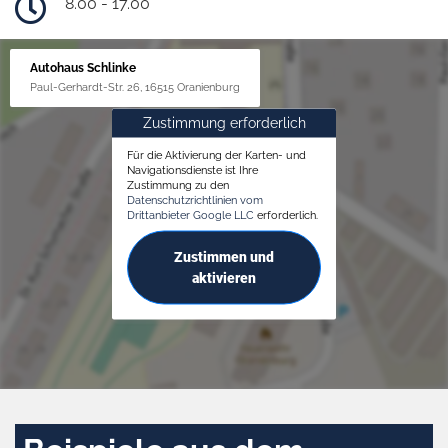
8.00 - 17.00
Autohaus Schlinke
Paul-Gerhardt-Str. 26, 16515 Oranienburg
Zustimmung erforderlich
Für die Aktivierung der Karten- und
Navigationsdienste ist Ihre
Zustimmung zu den
Datenschutzrichtlinien vom
Drittanbieter Google LLC
erforderlich.
Zustimmen und
aktivieren