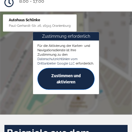
8.00 - 17.00
Autohaus Schlinke
Paul-Gerhardt-Str. 26, 16515 Oranienburg
Zustimmung erforderlich
Für die Aktivierung der Karten- und
Navigationsdienste ist Ihre
Zustimmung zu den
Datenschutzrichtlinien vom
Drittanbieter Google LLC
erforderlich.
Zustimmen und
aktivieren