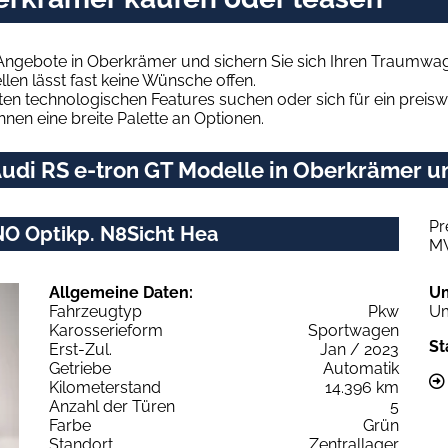
 Angebote in Oberkrämer und sichern Sie sich Ihren Traumwa
len lässt fast keine Wünsche offen.
en technologischen Features suchen oder sich für ein preiswe
hnen eine breite Palette an Optionen.
udi RS e-tron GT Modelle in Oberkrämer un
Pr
NO Optikp. N8Sicht Hea
M
Allgemeine Daten:
U
Fahrzeugtyp
Pkw
Um
Karosserieform
Sportwagen
St
Erst-Zul.
Jan / 2023
Getriebe
Automatik
Kilometerstand
14.396 km
Anzahl der Türen
5
Farbe
Grün
Standort
Zentrallager