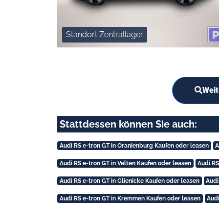
Standort Zentrallager
Weit
Stattdessen können Sie auch:
Audi RS e-tron GT in Oranienburg Kaufen oder leasen
A
Audi RS e-tron GT in Velten Kaufen oder leasen
Audi RS
Audi RS e-tron GT in Glienicke Kaufen oder leasen
Audi
Audi RS e-tron GT in Kremmen Kaufen oder leasen
Audi