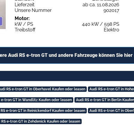
Lieferzeit
ab ca. 11.08.2026
Unsere Nummer
902017
Motor:
kW / PS
440 kW / 598 PS
Treibstoff
Elektro
ere Audi RS e-tron GT und andere Fahrzeuge können Sie hier
udi RS e-tron GT in Oberhavel Kaufen oder leasen
Audi RS e-tron GT in Hoh
 e-tron GT in Wandlitz Kaufen oder leasen
Audi RS e-tron GT in Berlin Kaufe
 RS e-tron GT in Reinickendorf Kaufen oder leasen
Audi RS e-tron GT in Obe
 RS e-tron GT in Zehdenick Kaufen oder leasen