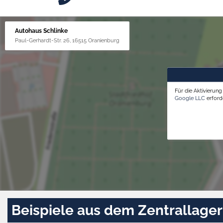
Autohaus Schlinke
Paul-Gerhardt-Str. 26, 16515 Oranienburg
Für die Aktivierun
Google LLC
erforde
Beispiele aus dem Zentrallager