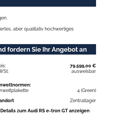
gen.
rtes, aber qualitativ hochwertiges
d fordern Sie Ihr Angebot an
eis:
79.599,00 €
WSt:
ausweisbar
mweltnormen:
weltplakette
4 (Green)
andort
Zentrallager
Details zum Audi RS e-tron GT anzeigen