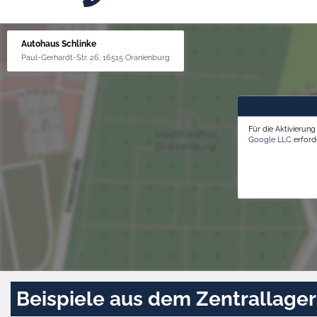
Autohaus Schlinke
Paul-Gerhardt-Str. 26, 16515 Oranienburg
Für die Aktivierun
Google LLC
erforde
Beispiele aus dem Zentrallager