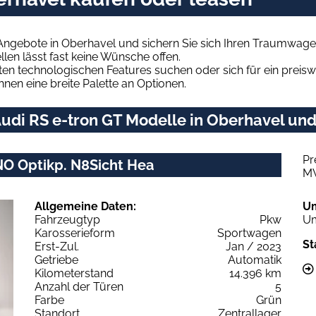
Angebote in Oberhavel und sichern Sie sich Ihren Traumwage
len lässt fast keine Wünsche offen.
en technologischen Features suchen oder sich für ein preiswe
hnen eine breite Palette an Optionen.
di RS e-tron GT Modelle in Oberhavel und 
Pr
NO Optikp. N8Sicht Hea
M
Allgemeine Daten:
U
Fahrzeugtyp
Pkw
Um
Karosserieform
Sportwagen
St
Erst-Zul.
Jan / 2023
Getriebe
Automatik
Kilometerstand
14.396 km
Anzahl der Türen
5
Farbe
Grün
Standort
Zentrallager