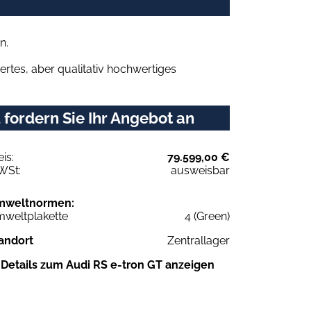
n.
rtes, aber qualitativ hochwertiges
fordern Sie Ihr Angebot an
eis:
79.599,00 €
WSt:
ausweisbar
mweltnormen:
weltplakette
4 (Green)
andort
Zentrallager
Details zum Audi RS e-tron GT anzeigen