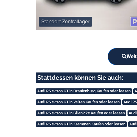
Standort Zentrallager
Weit
Stattdessen können Sie auch:
Audi RS e-tron GT in Oranienburg Kaufen oder leasen
A
Audi RS e-tron GT in Velten Kaufen oder leasen
Audi RS
Audi RS e-tron GT in Glienicke Kaufen oder leasen
Audi
Audi RS e-tron GT in Kremmen Kaufen oder leasen
Audi