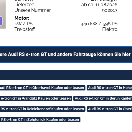
Lieferzeit
ab ca. 11.08.2026
Unsere Nummer
902017
Motor:
kW / PS
440 kW / 598 PS
Treibstoff
Elektro
ere Audi RS e-tron GT und andere Fahrzeuge können Sie hier
udi RS e-tron GT in Oberhavel Kaufen oder leasen
Audi RS e-tron GT in Hoh
 e-tron GT in Wandlitz Kaufen oder leasen
Audi RS e-tron GT in Berlin Kaufe
 RS e-tron GT in Reinickendorf Kaufen oder leasen
Audi RS e-tron GT in Obe
 RS e-tron GT in Zehdenick Kaufen oder leasen