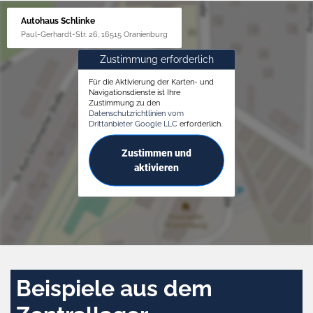
Autohaus Schlinke
Paul-Gerhardt-Str. 26, 16515 Oranienburg
Zustimmung erforderlich
Für die Aktivierung der Karten- und
Navigationsdienste ist Ihre
Zustimmung zu den
Datenschutzrichtlinien vom
Drittanbieter Google LLC
erforderlich.
Zustimmen und
aktivieren
Beispiele aus dem