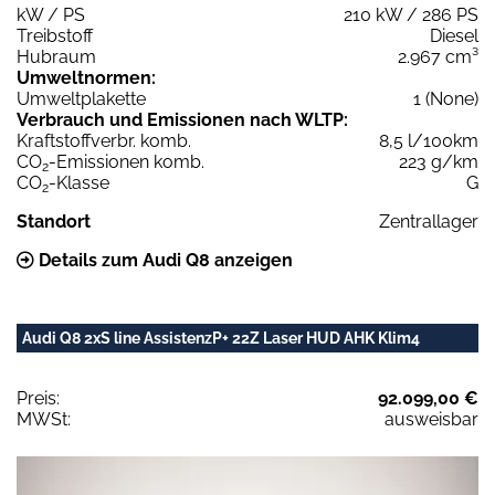
kW / PS
210 kW / 286 PS
Treibstoff
Diesel
Hubraum
2.967 cm³
Umweltnormen:
Umweltplakette
1 (None)
Verbrauch und Emissionen nach WLTP:
Kraftstoffverbr. komb.
8,5 l/100km
CO
-Emissionen komb.
223 g/km
2
CO
-Klasse
G
2
Standort
Zentrallager
Details zum Audi Q8 anzeigen
Audi Q8 2xS line AssistenzP+ 22Z Laser HUD AHK Klim4
Preis:
92.099,00 €
MWSt:
ausweisbar