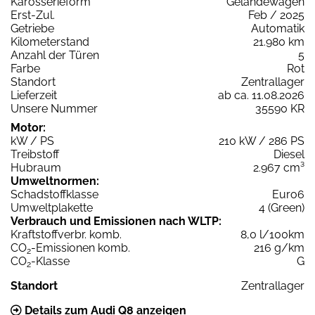
Karosserieform
Geländewagen
Erst-Zul.
Feb / 2025
Getriebe
Automatik
Kilometerstand
21.980 km
Anzahl der Türen
5
Farbe
Rot
Standort
Zentrallager
Lieferzeit
ab ca. 11.08.2026
Unsere Nummer
35590 KR
Motor:
kW / PS
210 kW / 286 PS
Treibstoff
Diesel
Hubraum
2.967 cm³
Umweltnormen:
Schadstoffklasse
Euro6
Umweltplakette
4 (Green)
Verbrauch und Emissionen nach WLTP:
Kraftstoffverbr. komb.
8,0 l/100km
CO
-Emissionen komb.
216 g/km
2
CO
-Klasse
G
2
Standort
Zentrallager
Details zum Audi Q8 anzeigen