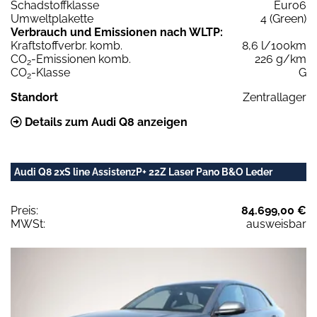
Schadstoffklasse
Euro6
Umweltplakette
4 (Green)
Verbrauch und Emissionen nach WLTP:
Kraftstoffverbr. komb.
8,6 l/100km
CO
-Emissionen komb.
226 g/km
2
CO
-Klasse
G
2
Standort
Zentrallager
Details zum Audi Q8 anzeigen
Audi Q8 2xS line AssistenzP+ 22Z Laser Pano B&O Leder
Preis:
84.699,00 €
MWSt:
ausweisbar