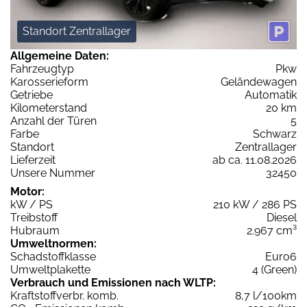
Standort Zentrallager
Allgemeine Daten:
Fahrzeugtyp
Pkw
Karosserieform
Geländewagen
Getriebe
Automatik
Kilometerstand
20 km
Anzahl der Türen
5
Farbe
Schwarz
Standort
Zentrallager
Lieferzeit
ab ca. 11.08.2026
Unsere Nummer
32450
Motor:
kW / PS
210 kW / 286 PS
Treibstoff
Diesel
Hubraum
2.967 cm³
Umweltnormen:
Schadstoffklasse
Euro6
Umweltplakette
4 (Green)
Verbrauch und Emissionen nach WLTP:
Kraftstoffverbr. komb.
8,7 l/100km