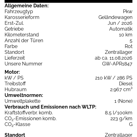
Allgemeine Daten:
Fahrzeugtyp
Pkw
Karosserieform
Geländewagen
Erst-Zul.
Jun / 2026
Getriebe
Automatik
Kilometerstand
10 km
Anzahl der Türen
5
Farbe
Rot
Standort
Zentrallager
Lieferzeit
ab ca. 11.08.2026
Unsere Nummer
GW-APR1847
Motor:
kW / PS
210 kW / 286 PS
Treibstoff
Diesel
Hubraum
2.967 cm³
Umweltnormen:
Umweltplakette
1 (None)
Verbrauch und Emissionen nach WLTP:
Kraftstoffverbr. komb.
8,5 l/100km
CO
-Emissionen komb.
223 g/km
2
CO
-Klasse
G
2
Standort
Zentrallager