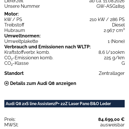
Lieferzeit
ab ca. 11.08.2026
Unsere Nummer
GW-ASG1815
Motor:
kW / PS
210 kW / 286 PS
Treibstoff
Diesel
Hubraum
2.967 cm³
Umweltnormen:
Umweltplakette
1 (None)
Verbrauch und Emissionen nach WLTP:
Kraftstoffverbr. komb.
8,6 l/100km
CO
-Emissionen komb.
225 g/km
2
CO
-Klasse
G
2
Standort
Zentrallager
Details zum Audi Q8 anzeigen
Audi Q8 2xS line AssistenzP+ 22Z Laser Pano B&O Leder
Preis:
84.699,00 €
MWSt:
ausweisbar