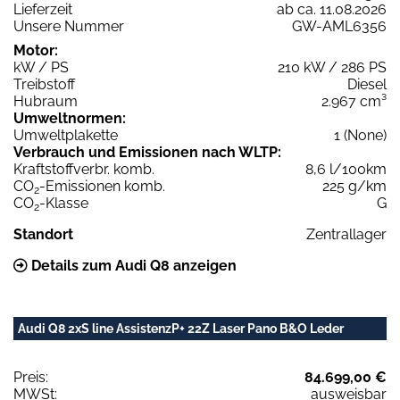
Lieferzeit
ab ca. 11.08.2026
Unsere Nummer
GW-AML6356
Motor:
kW / PS
210 kW / 286 PS
Treibstoff
Diesel
Hubraum
2.967 cm³
Umweltnormen:
Umweltplakette
1 (None)
Verbrauch und Emissionen nach WLTP:
Kraftstoffverbr. komb.
8,6 l/100km
CO
-Emissionen komb.
225 g/km
2
CO
-Klasse
G
2
Standort
Zentrallager
Details zum Audi Q8 anzeigen
Audi Q8 2xS line AssistenzP+ 22Z Laser Pano B&O Leder
Preis:
84.699,00 €
MWSt:
ausweisbar