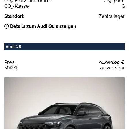
CO
-Emissionen komb.
229 g/km
2
CO
-Klasse
G
2
Standort
Zentrallager
Details zum Audi Q8 anzeigen
Audi Q8
Preis:
91.999,00 €
MWSt:
ausweisbar