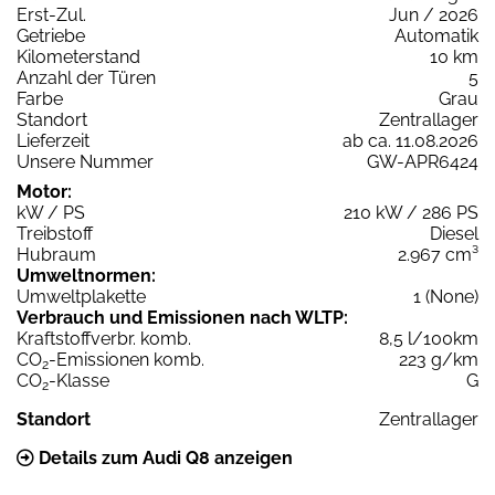
Erst-Zul.
Jun / 2026
Getriebe
Automatik
Kilometerstand
10 km
Anzahl der Türen
5
Farbe
Grau
Standort
Zentrallager
Lieferzeit
ab ca. 11.08.2026
Unsere Nummer
GW-APR6424
Motor:
kW / PS
210 kW / 286 PS
Treibstoff
Diesel
Hubraum
2.967 cm³
Umweltnormen:
Umweltplakette
1 (None)
Verbrauch und Emissionen nach WLTP:
Kraftstoffverbr. komb.
8,5 l/100km
CO
-Emissionen komb.
223 g/km
2
CO
-Klasse
G
2
Standort
Zentrallager
Details zum Audi Q8 anzeigen