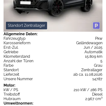
Standort Zentrallager
Allgemeine Daten:
Fahrzeugtyp
Pkw
Karosserieform
Geländewagen
Erst-Zul.
Jun / 2025
Getriebe
Automatik
Kilometerstand
15.809 km
Anzahl der Türen
5
Farbe
Grau
Standort
Zentrallager
Lieferzeit
ab ca. 11.08.2026
Unsere Nummer
14787
Motor:
kW / PS
210 kW / 286 PS
Treibstoff
Diesel
Hubraum
2.967 cm³
Umweltnormen: