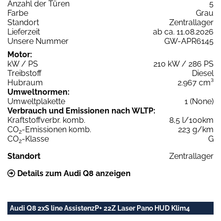
Anzahl der Türen
5
Farbe
Grau
Standort
Zentrallager
Lieferzeit
ab ca. 11.08.2026
Unsere Nummer
GW-APR6145
Motor:
kW / PS
210 kW / 286 PS
Treibstoff
Diesel
Hubraum
2.967 cm³
Umweltnormen:
Umweltplakette
1 (None)
Verbrauch und Emissionen nach WLTP:
Kraftstoffverbr. komb.
8,5 l/100km
CO
-Emissionen komb.
223 g/km
2
CO
-Klasse
G
2
Standort
Zentrallager
Details zum Audi Q8 anzeigen
Audi Q8 2xS line AssistenzP+ 22Z Laser Pano HUD Klim4