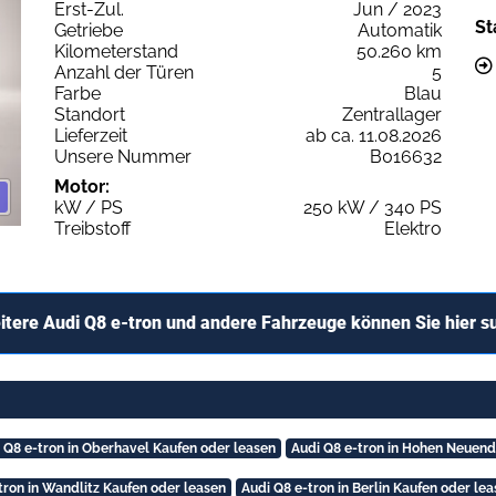
Erst-Zul.
Jun / 2023
St
Getriebe
Automatik
Kilometerstand
50.260 km
Anzahl der Türen
5
Farbe
Blau
Standort
Zentrallager
Lieferzeit
ab ca. 11.08.2026
Unsere Nummer
B016632
Motor:
kW / PS
250 kW / 340 PS
Treibstoff
Elektro
itere Audi Q8 e-tron und andere Fahrzeuge können Sie hier s
 Q8 e-tron in Oberhavel Kaufen oder leasen
Audi Q8 e-tron in Hohen Neuend
tron in Wandlitz Kaufen oder leasen
Audi Q8 e-tron in Berlin Kaufen oder le