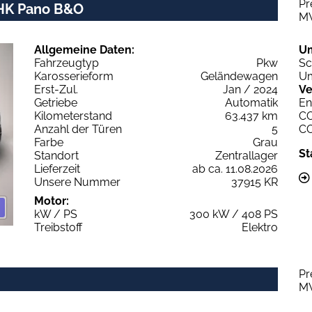
Pr
 AHK Pano B&O
M
Allgemeine Daten:
U
Fahrzeugtyp
Pkw
Sc
Karosserieform
Geländewagen
Um
Erst-Zul.
Jan / 2024
Ve
Getriebe
Automatik
En
Kilometerstand
63.437 km
C
Anzahl der Türen
5
C
Farbe
Grau
St
Standort
Zentrallager
Lieferzeit
ab ca. 11.08.2026
Unsere Nummer
37915 KR
Motor:
kW / PS
300 kW / 408 PS
Treibstoff
Elektro
Pr
M