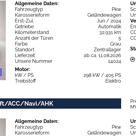
Allgemeine Daten:
U
Fahrzeugtyp
Pkw
Sc
Karosserieform
Geländewagen
Um
Erst-Zul.
Jun / 2024
Ve
Getriebe
Automatik
En
Kilometerstand
32.931 km
C
Anzahl der Türen
5
C
Farbe
Grau
St
Standort
Zentrallager
Lieferzeit
ab ca. 11.08.2026
Unsere Nummer
14024
Motor:
kW / PS
298 kW / 405 PS
Treibstoff
Elektro
Pr
Luft/ACC/Navi/AHK
M
Allgemeine Daten:
U
Fahrzeugtyp
Pkw
Sc
Karosserieform
Geländewagen
Um