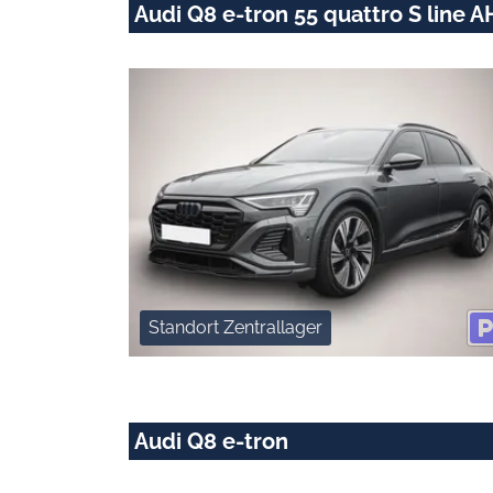
Audi Q8 e-tron 55 quattro S line
Standort Zentrallager
Audi Q8 e-tron