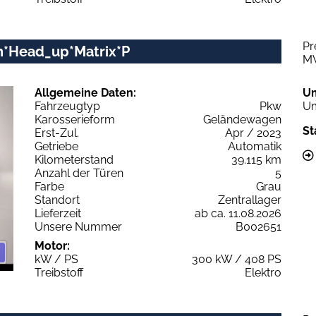
Pr
ion*Head_up*Matrix*P
M
Allgemeine Daten:
U
Fahrzeugtyp
Pkw
Um
Karosserieform
Geländewagen
St
Erst-Zul.
Apr / 2023
Getriebe
Automatik
Kilometerstand
39.115 km
Anzahl der Türen
5
Farbe
Grau
Standort
Zentrallager
Lieferzeit
ab ca. 11.08.2026
Unsere Nummer
B002651
Motor:
kW / PS
300 kW / 408 PS
Treibstoff
Elektro