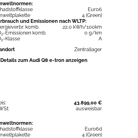
mweltnormen:
hadstoffklasse
Euro6
weltplakette
4 (Green)
rbrauch und Emissionen nach WLTP:
ergieverbr. komb.
22,0 kWh/100km
O
-Emissionen komb.
0 g/km
2
O
-Klasse
A
2
andort
Zentrallager
Details zum Audi Q8 e-tron anzeigen
eis:
43.899,00 €
WSt:
ausweisbar
mweltnormen:
hadstoffklasse
Euro6d
weltplakette
4 (Green)