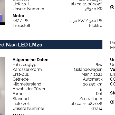
Lieferzeit
ab ca. 11.08.2026
Unsere Nummer
38340 KR
Motor:
kW / PS
250 kW / 340 PS
Treibstoff
Elektro
Pr
ced Navi LED LM20
M
Allgemeine Daten:
U
Fahrzeugtyp
Pkw
Um
Karosserieform
Geländewagen
Ve
Erst-Zul.
Mär / 2024
En
Getriebe
Automatik
C
Kilometerstand
20.250 km
C
Anzahl der Türen
5
St
Farbe
Rot
Standort
Zentrallager
Lieferzeit
ab ca. 11.08.2026
Unsere Nummer
63214