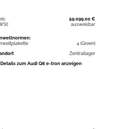
eis:
59.099,00 €
WSt:
ausweisbar
mweltnormen:
weltplakette
4 (Green)
andort
Zentrallager
Details zum Audi Q8 e-tron anzeigen