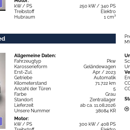
Motor:
kW / PS
250 kW / 340 PS
Treibstoff
Elektro
Hubraum
1 cm³
Pr
ed
M
Allgemeine Daten:
U
Fahrzeugtyp
Pkw
Sc
Karosserieform
Geländewagen
Um
Erst-Zul.
Apr / 2023
Ve
Getriebe
Automatik
En
Kilometerstand
71.722 km
C
Anzahl der Türen
5
C
Farbe
Grau
St
Standort
Zentrallager
Lieferzeit
ab ca. 11.08.2026
Unsere Nummer
38084 KR
Motor:
kW / PS
300 kW / 408 PS
Treibstoff
Elektro