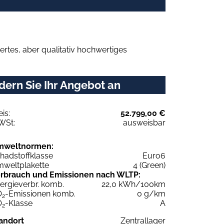
rtes, aber qualitativ hochwertiges
ern Sie Ihr Angebot an
eis:
52.799,00 €
WSt:
ausweisbar
mweltnormen:
hadstoffklasse
Euro6
weltplakette
4 (Green)
rbrauch und Emissionen nach WLTP:
ergieverbr. komb.
22,0 kWh/100km
O
-Emissionen komb.
0 g/km
2
O
-Klasse
A
2
andort
Zentrallager