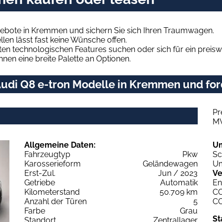
gebote in Kremmen und sichern Sie sich Ihren Traumwagen.
len lässt fast keine Wünsche offen.
en technologischen Features suchen oder sich für ein preiswe
hnen eine breite Palette an Optionen.
udi Q8 e-tron Modelle in Kremmen und ford
Pr
M
Allgemeine Daten:
U
Fahrzeugtyp
Pkw
Sc
Karosserieform
Geländewagen
Um
Erst-Zul.
Jun / 2023
Ve
Getriebe
Automatik
En
Kilometerstand
50.709 km
C
Anzahl der Türen
5
C
Farbe
Grau
St
Standort
Zentrallager