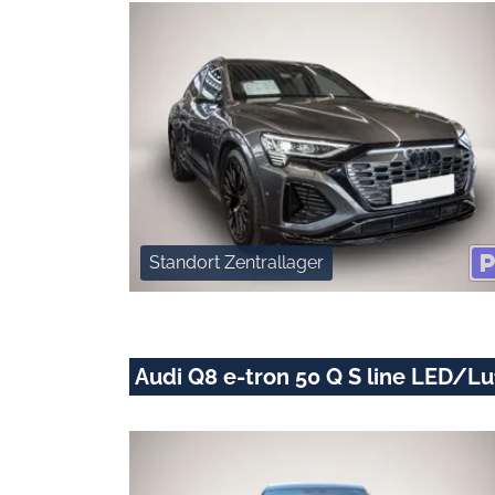
Standort Zentrallager
Audi Q8 e-tron 50 Q S line LED/