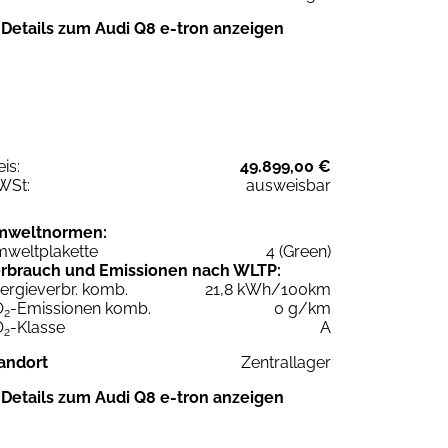
Details zum Audi Q8 e-tron anzeigen
eis:
49.899,00 €
WSt:
ausweisbar
mweltnormen:
weltplakette
4 (Green)
rbrauch und Emissionen nach WLTP:
ergieverbr. komb.
21,8 kWh/100km
O
-Emissionen komb.
0 g/km
2
O
-Klasse
A
2
andort
Zentrallager
Details zum Audi Q8 e-tron anzeigen