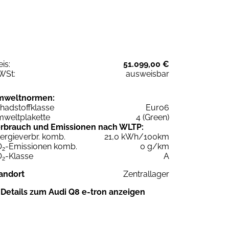
eis:
51.099,00 €
WSt:
ausweisbar
mweltnormen:
hadstoffklasse
Euro6
weltplakette
4 (Green)
rbrauch und Emissionen nach WLTP:
ergieverbr. komb.
21,0 kWh/100km
O
-Emissionen komb.
0 g/km
2
O
-Klasse
A
2
andort
Zentrallager
Details zum Audi Q8 e-tron anzeigen