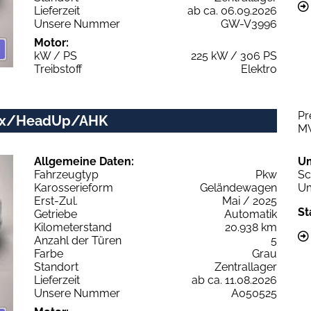
Lieferzeit
ab ca. 06.09.2026
Unsere Nummer
GW-V3996
Motor:
kW / PS
225 kW / 306 PS
Treibstoff
Elektro
Pr
trix/HeadUp/AHK
M
Allgemeine Daten:
U
Fahrzeugtyp
Pkw
Sc
Karosserieform
Geländewagen
Um
Erst-Zul.
Mai / 2025
St
Getriebe
Automatik
Kilometerstand
20.938 km
Anzahl der Türen
5
Farbe
Grau
Standort
Zentrallager
Lieferzeit
ab ca. 11.08.2026
Unsere Nummer
A050525