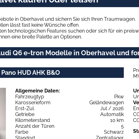
ebote in Oberhavel und sichern Sie sich Ihren Traumwagen.
len lässt fast keine Wünsche offen.
en technologischen Features suchen oder sich für ein preiswe
hnen eine breite Palette an Optionen.
udi Q6 e-tron Modelle in Oberhavel und for
Pr
ch+ Pano HUD AHK B&O
M
Allgemeine Daten:
U
Fahrzeugtyp
Pkw
Um
Karosserieform
Geländewagen
Ve
Erst-Zul.
Jul / 2026
En
Getriebe
Automatik
C
Kilometerstand
10 km
C
Anzahl der Türen
5
St
Farbe
Schwarz
Standort
Zentrallager