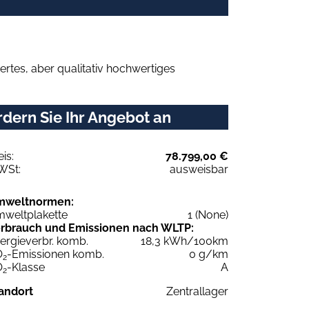
rtes, aber qualitativ hochwertiges
dern Sie Ihr Angebot an
eis:
78.799,00 €
WSt:
ausweisbar
mweltnormen:
weltplakette
1 (None)
rbrauch und Emissionen nach WLTP:
ergieverbr. komb.
18,3 kWh/100km
O
-Emissionen komb.
0 g/km
2
O
-Klasse
A
2
andort
Zentrallager