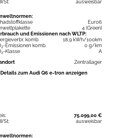
WSt:
ausweisbar
mweltnormen:
hadstoffklasse
Euro6
weltplakette
4 (Green)
rbrauch und Emissionen nach WLTP:
ergieverbr. komb.
18,9 kWh/100km
O
-Emissionen komb.
0 g/km
2
O
-Klasse
A
2
andort
Zentrallager
Details zum Audi Q6 e-tron anzeigen
eis:
75.099,00 €
WSt:
ausweisbar
mweltnormen: