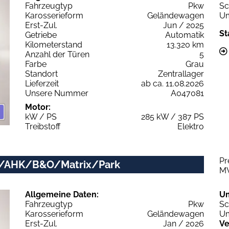
Fahrzeugtyp
Pkw
Sc
Karosserieform
Geländewagen
Um
Erst-Zul.
Jun / 2025
St
Getriebe
Automatik
Kilometerstand
13.320 km
Anzahl der Türen
5
Farbe
Grau
Standort
Zentrallager
Lieferzeit
ab ca. 11.08.2026
Unsere Nummer
A047081
Motor:
kW / PS
285 kW / 387 PS
Treibstoff
Elektro
Pr
ano/AHK/B&O/Matrix/Park
M
Allgemeine Daten:
U
Fahrzeugtyp
Pkw
Sc
Karosserieform
Geländewagen
Um
Erst-Zul.
Jan / 2026
Ve