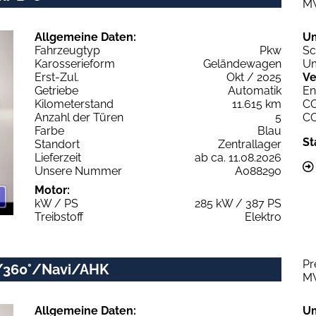
M
Allgemeine Daten:
U
Fahrzeugtyp
Pkw
Sc
Karosserieform
Geländewagen
Um
Erst-Zul.
Okt / 2025
Ve
Getriebe
Automatik
En
Kilometerstand
11.615 km
C
Anzahl der Türen
5
C
Farbe
Blau
St
Standort
Zentrallager
Lieferzeit
ab ca. 11.08.2026
Unsere Nummer
A088290
Motor:
kW / PS
285 kW / 387 PS
Treibstoff
Elektro
Pr
/360°/Navi/AHK
M
Allgemeine Daten:
U