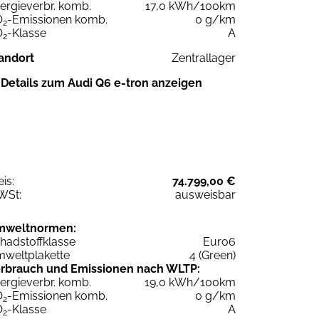
ergieverbr. komb.
17,0 kWh/100km
O
-Emissionen komb.
0 g/km
2
O
-Klasse
A
2
andort
Zentrallager
Details zum Audi Q6 e-tron anzeigen
eis:
74.799,00 €
WSt:
ausweisbar
mweltnormen:
hadstoffklasse
Euro6
weltplakette
4 (Green)
rbrauch und Emissionen nach WLTP:
ergieverbr. komb.
19,0 kWh/100km
O
-Emissionen komb.
0 g/km
2
O
-Klasse
A
2