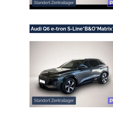
Standort Zentrallager
Audi Q6 e-tron S-Line*B&O*Matri
Standort Zentrallager