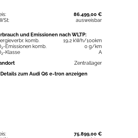
eis:
86.499,00 €
WSt:
ausweisbar
rbrauch und Emissionen nach WLTP:
ergieverbr. komb.
19,2 kWh/100km
O
-Emissionen komb.
0 g/km
2
O
-Klasse
A
2
andort
Zentrallager
Details zum Audi Q6 e-tron anzeigen
eis:
75.899,00 €