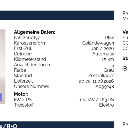
Pr
M
Allgemeine Daten:
Ve
Fahrzeugtyp
Pkw
En
Karosserieform
Geländewagen
C
Erst-Zul.
Jan / 2026
C
Getriebe
Automatik
St
Kilometerstand
15 km
Anzahl der Türen
5
Farbe
Grau
Standort
Zentrallager
Lieferzeit
ab ca. 11.08.2026
Unsere Nummer
A099248
Motor:
kW / PS
120 kW / 163 PS
Treibstoff
Elektro
Pr
ix/B+O