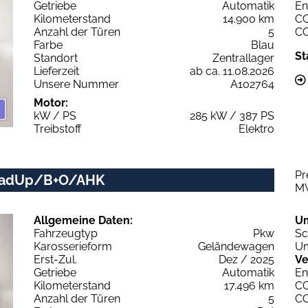
Getriebe
Automatik
En
Kilometerstand
14.900 km
C
Anzahl der Türen
5
C
Farbe
Blau
St
Standort
Zentrallager
Lieferzeit
ab ca. 11.08.2026
Unsere Nummer
A102764
Motor:
kW / PS
285 kW / 387 PS
Treibstoff
Elektro
Pr
HeadUp/B+O/AHK
M
Allgemeine Daten:
U
Fahrzeugtyp
Pkw
Sc
Karosserieform
Geländewagen
Um
Erst-Zul.
Dez / 2025
Ve
Getriebe
Automatik
En
Kilometerstand
17.496 km
C
Anzahl der Türen
5
C