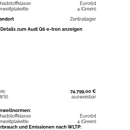
hadstoffklasse
Euro6d
weltplakette
4 (Green)
andort
Zentrallager
Details zum Audi Q6 e-tron anzeigen
eis:
74.799,00 €
WSt:
ausweisbar
mweltnormen:
hadstoffklasse
Euro6d
weltplakette
4 (Green)
rbrauch und Emissionen nach WLTP: