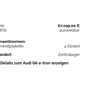
eis:
67.099,00 €
WSt:
ausweisbar
mweltnormen:
weltplakette
4 (Green)
andort
Zentrallager
Details zum Audi Q6 e-tron anzeigen