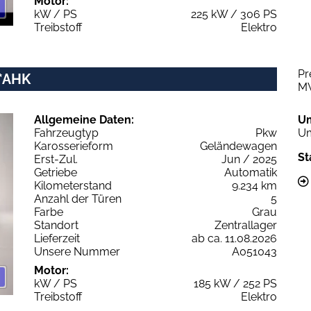
Motor:
kW / PS
225 kW / 306 PS
Treibstoff
Elektro
Pr
x*AHK
M
Allgemeine Daten:
U
Fahrzeugtyp
Pkw
Um
Karosserieform
Geländewagen
St
Erst-Zul.
Jun / 2025
Getriebe
Automatik
Kilometerstand
9.234 km
Anzahl der Türen
5
Farbe
Grau
Standort
Zentrallager
Lieferzeit
ab ca. 11.08.2026
Unsere Nummer
A051043
Motor:
kW / PS
185 kW / 252 PS
Treibstoff
Elektro