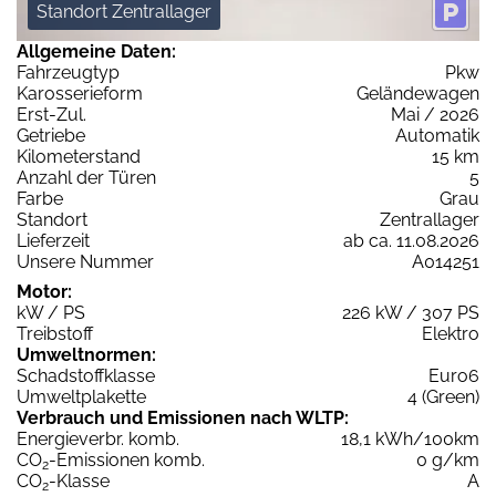
Standort Zentrallager
Allgemeine Daten:
Fahrzeugtyp
Pkw
Karosserieform
Geländewagen
Erst-Zul.
Mai / 2026
Getriebe
Automatik
Kilometerstand
15 km
Anzahl der Türen
5
Farbe
Grau
Standort
Zentrallager
Lieferzeit
ab ca. 11.08.2026
Unsere Nummer
A014251
Motor:
kW / PS
226 kW / 307 PS
Treibstoff
Elektro
Umweltnormen:
Schadstoffklasse
Euro6
Umweltplakette
4 (Green)
Verbrauch und Emissionen nach WLTP:
Energieverbr. komb.
18,1 kWh/100km
CO
-Emissionen komb.
0 g/km
2
CO
-Klasse
A
2