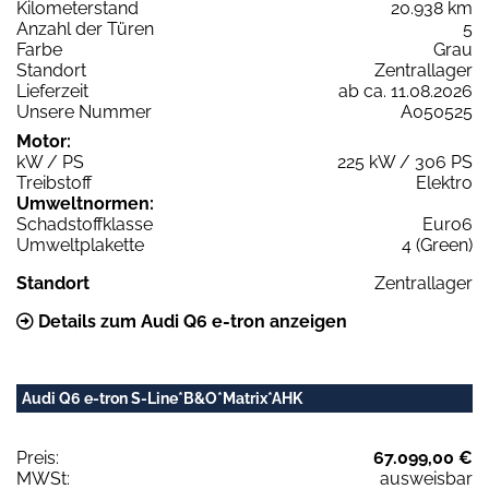
Kilometerstand
20.938 km
Anzahl der Türen
5
Farbe
Grau
Standort
Zentrallager
Lieferzeit
ab ca. 11.08.2026
Unsere Nummer
A050525
Motor:
kW / PS
225 kW / 306 PS
Treibstoff
Elektro
Umweltnormen:
Schadstoffklasse
Euro6
Umweltplakette
4 (Green)
Standort
Zentrallager
Details zum Audi Q6 e-tron anzeigen
Audi Q6 e-tron S-Line*B&O*Matrix*AHK
Preis:
67.099,00 €
MWSt:
ausweisbar