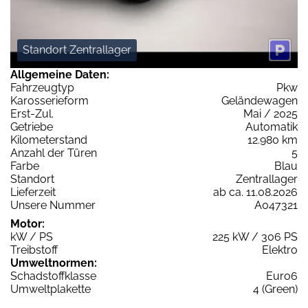
Standort Zentrallager
Allgemeine Daten:
Fahrzeugtyp
Pkw
Karosserieform
Geländewagen
Erst-Zul.
Mai / 2025
Getriebe
Automatik
Kilometerstand
12.980 km
Anzahl der Türen
5
Farbe
Blau
Standort
Zentrallager
Lieferzeit
ab ca. 11.08.2026
Unsere Nummer
A047321
Motor:
kW / PS
225 kW / 306 PS
Treibstoff
Elektro
Umweltnormen:
Schadstoffklasse
Euro6
Umweltplakette
4 (Green)