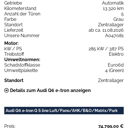
Getriebe
Automatik
Kilometerstand
13.320 km
Anzahl der Türen
5
Farbe
Grau
Standort
Zentrallager
Lieferzeit
ab ca. 11.08.2026
Unsere Nummer
A047081
Motor:
kW / PS
285 kW / 387 PS
Treibstoff
Elektro
Umweltnormen:
Schadstoffklasse
Euro6d
Umweltplakette
4 (Green)
Standort
Zentrallager
Details zum Audi Q6 e-tron anzeigen
Audi Q6 e-tron Q S line Luft/Pano/AHK/B&O/Matrix/Park
Preis:
74.799,00 €