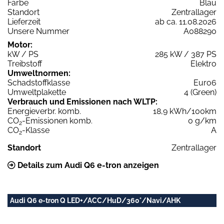
Farbe
Blau
Standort
Zentrallager
Lieferzeit
ab ca. 11.08.2026
Unsere Nummer
A088290
Motor:
kW / PS
285 kW / 387 PS
Treibstoff
Elektro
Umweltnormen:
Schadstoffklasse
Euro6
Umweltplakette
4 (Green)
Verbrauch und Emissionen nach WLTP:
Energieverbr. komb.
18,9 kWh/100km
CO
-Emissionen komb.
0 g/km
2
CO
-Klasse
A
2
Standort
Zentrallager
Details zum Audi Q6 e-tron anzeigen
Audi Q6 e-tron Q LED+/ACC/HuD/360°/Navi/AHK