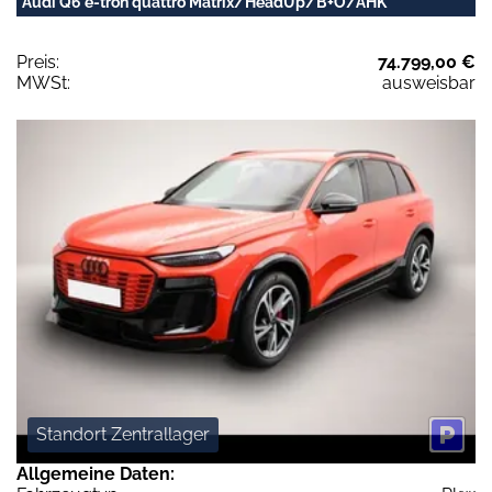
Audi Q6 e-tron quattro Matrix/HeadUp/B+O/AHK
Preis:
74.799,00 €
MWSt:
ausweisbar
Standort Zentrallager
Allgemeine Daten: