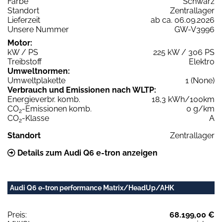
Farbe
Schwarz
Standort
Zentrallager
Lieferzeit
ab ca. 06.09.2026
Unsere Nummer
GW-V3996
Motor:
kW / PS
225 kW / 306 PS
Treibstoff
Elektro
Umweltnormen:
Umweltplakette
1 (None)
Verbrauch und Emissionen nach WLTP:
Energieverbr. komb.
18,3 kWh/100km
CO
-Emissionen komb.
0 g/km
2
CO
-Klasse
A
2
Standort
Zentrallager
Details zum Audi Q6 e-tron anzeigen
Audi Q6 e-tron performance Matrix/HeadUp/AHK
Preis:
68.199,00 €