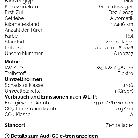
Fahrzeugtyp
Pkw
Karosserieform
Geländewagen
Erst-Zul.
Dez / 2025
Getriebe
Automatik
Kilometerstand
17.496 km
Anzahl der Türen
5
Farbe
Rot
Standort
Zentrallager
Lieferzeit
ab ca. 11.08.2026
Unsere Nummer
A100727
Motor:
kW / PS
285 kW / 387 PS
Treibstoff
Elektro
Umweltnormen:
Schadstoffklasse
Euro6
Umweltplakette
4 (Green)
Verbrauch und Emissionen nach WLTP:
Energieverbr. komb.
19,0 kWh/100km
CO
-Emissionen komb.
0 g/km
2
CO
-Klasse
A
2
Standort
Zentrallager
Details zum Audi Q6 e-tron anzeigen