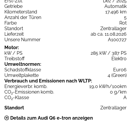
Erst-Zul.
Dez / 2025
Getriebe
Automatik
Kilometerstand
17.496 km
Anzahl der Türen
5
Farbe
Rot
Standort
Zentrallager
Lieferzeit
ab ca. 11.08.2026
Unsere Nummer
A100727
Motor:
kW / PS
285 kW / 387 PS
Treibstoff
Elektro
Umweltnormen:
Schadstoffklasse
Euro6
Umweltplakette
4 (Green)
Verbrauch und Emissionen nach WLTP:
Energieverbr. komb.
19,0 kWh/100km
CO
-Emissionen komb.
0 g/km
2
CO
-Klasse
A
2
Standort
Zentrallager
Details zum Audi Q6 e-tron anzeigen