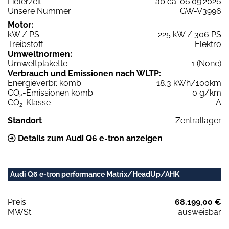
Lieferzeit
ab ca. 06.09.2026
Unsere Nummer
GW-V3996
Motor:
kW / PS
225 kW / 306 PS
Treibstoff
Elektro
Umweltnormen:
Umweltplakette
1 (None)
Verbrauch und Emissionen nach WLTP:
Energieverbr. komb.
18,3 kWh/100km
CO
-Emissionen komb.
0 g/km
2
CO
-Klasse
A
2
Standort
Zentrallager
Details zum Audi Q6 e-tron anzeigen
Audi Q6 e-tron performance Matrix/HeadUp/AHK
Preis:
68.199,00 €
MWSt:
ausweisbar