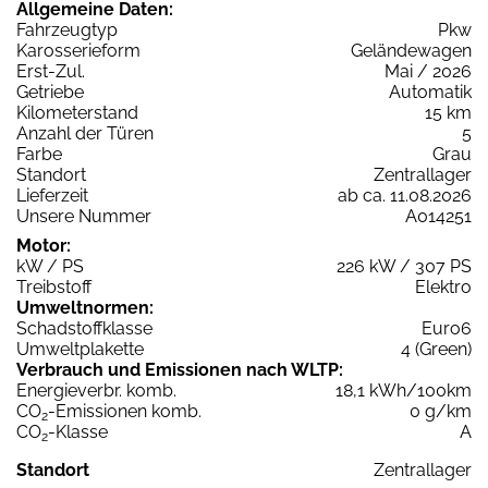
Allgemeine Daten:
Fahrzeugtyp
Pkw
Karosserieform
Geländewagen
Erst-Zul.
Mai / 2026
Getriebe
Automatik
Kilometerstand
15 km
Anzahl der Türen
5
Farbe
Grau
Standort
Zentrallager
Lieferzeit
ab ca. 11.08.2026
Unsere Nummer
A014251
Motor:
kW / PS
226 kW / 307 PS
Treibstoff
Elektro
Umweltnormen:
Schadstoffklasse
Euro6
Umweltplakette
4 (Green)
Verbrauch und Emissionen nach WLTP:
Energieverbr. komb.
18,1 kWh/100km
CO
-Emissionen komb.
0 g/km
2
CO
-Klasse
A
2
Standort
Zentrallager