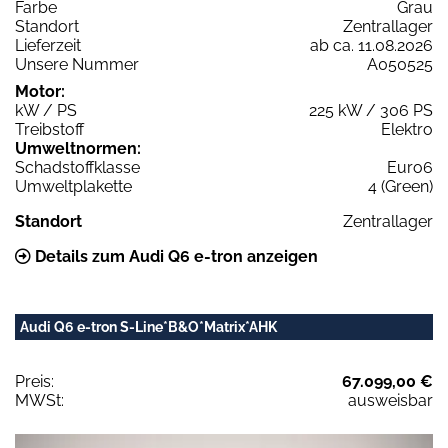
Farbe
Grau
Standort
Zentrallager
Lieferzeit
ab ca. 11.08.2026
Unsere Nummer
A050525
Motor:
kW / PS
225 kW / 306 PS
Treibstoff
Elektro
Umweltnormen:
Schadstoffklasse
Euro6
Umweltplakette
4 (Green)
Standort
Zentrallager
Details zum Audi Q6 e-tron anzeigen
Audi Q6 e-tron S-Line*B&O*Matrix*AHK
Preis:
67.099,00 €
MWSt:
ausweisbar