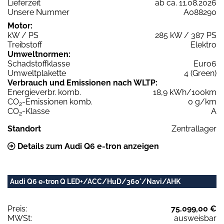
Lieferzeit
ab ca. 11.08.2026
Unsere Nummer
A088290
Motor:
kW / PS
285 kW / 387 PS
Treibstoff
Elektro
Umweltnormen:
Schadstoffklasse
Euro6
Umweltplakette
4 (Green)
Verbrauch und Emissionen nach WLTP:
Energieverbr. komb.
18,9 kWh/100km
CO
-Emissionen komb.
0 g/km
2
CO
-Klasse
A
2
Standort
Zentrallager
Details zum Audi Q6 e-tron anzeigen
Audi Q6 e-tron Q LED+/ACC/HuD/360°/Navi/AHK
Preis:
75.099,00 €
MWSt:
ausweisbar