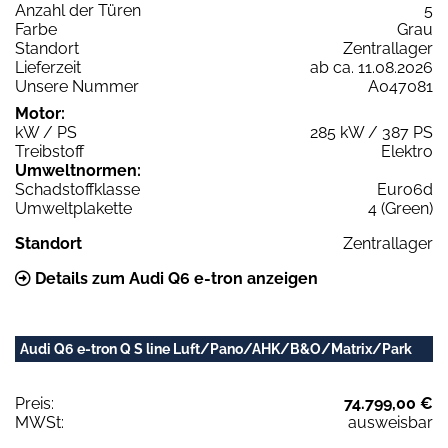
Anzahl der Türen
5
Farbe
Grau
Standort
Zentrallager
Lieferzeit
ab ca. 11.08.2026
Unsere Nummer
A047081
Motor:
kW / PS
285 kW / 387 PS
Treibstoff
Elektro
Umweltnormen:
Schadstoffklasse
Euro6d
Umweltplakette
4 (Green)
Standort
Zentrallager
Details zum Audi Q6 e-tron anzeigen
Audi Q6 e-tron Q S line Luft/Pano/AHK/B&O/Matrix/Park
Preis:
74.799,00 €
MWSt:
ausweisbar