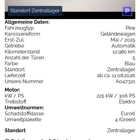
Standort Zentrallager
Allgemeine Daten:
Fahrzeugtyp
Pkw
Karosserieform
Geländewagen
Erst-Zul.
Mai / 2025
Getriebe
Automatik
Kilometerstand
12.980 km
Anzahl der Türen
5
Farbe
Blau
Standort
Zentrallager
Lieferzeit
ab ca. 11.08.2026
Unsere Nummer
A047321
Motor:
kW / PS
225 kW / 306 PS
Treibstoff
Elektro
Umweltnormen:
Schadstoffklasse
Euro6
Umweltplakette
4 (Green)
Standort
Zentrallager