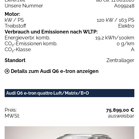
Unsere Nummer
A099248
Motor:
kW / PS
120 kW / 163 PS
Treibstoff
Elektro
Verbrauch und Emissionen nach WLTP:
Energieverbr. komb.
19,2 kWh/100km
CO
-Emissionen komb.
0 g/km
2
CO
-Klasse
A
2
Standort
Zentrallager
Details zum Audi Q6 e-tron anzeigen
Audi Q6 e-tron quattro Luft/Matrix/B+O
Preis:
75.899,00 €
MWSt:
ausweisbar