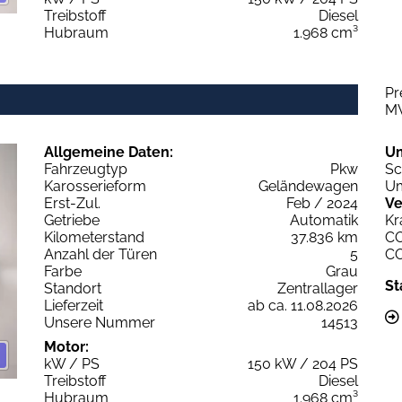
Treibstoff
Diesel
Hubraum
1.968 cm³
Pr
M
Allgemeine Daten:
U
Fahrzeugtyp
Pkw
Sc
Karosserieform
Geländewagen
Um
Erst-Zul.
Feb / 2024
Ve
Getriebe
Automatik
Kr
Kilometerstand
37.836 km
C
Anzahl der Türen
5
C
Farbe
Grau
St
Standort
Zentrallager
Lieferzeit
ab ca. 11.08.2026
Unsere Nummer
14513
Motor:
kW / PS
150 kW / 204 PS
Treibstoff
Diesel
Hubraum
1.968 cm³