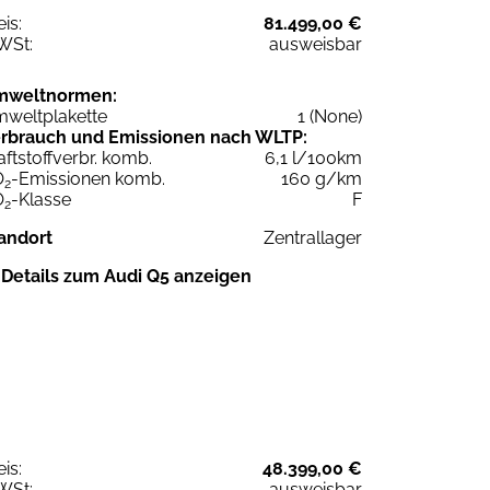
eis:
81.499,00 €
WSt:
ausweisbar
mweltnormen:
weltplakette
1 (None)
rbrauch und Emissionen nach WLTP:
aftstoffverbr. komb.
6,1 l/100km
O
-Emissionen komb.
160 g/km
2
O
-Klasse
F
2
andort
Zentrallager
Details zum Audi Q5 anzeigen
eis:
48.399,00 €
WSt:
ausweisbar