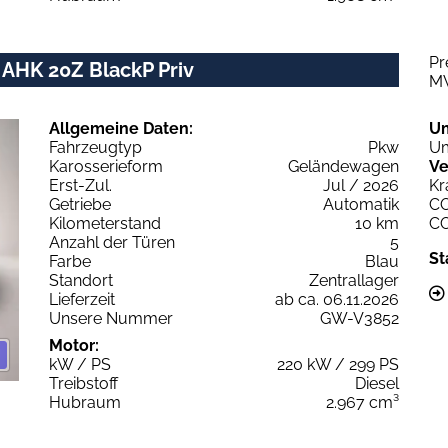
Pr
 AHK 20Z BlackP Priv
M
Allgemeine Daten:
U
Fahrzeugtyp
Pkw
Um
Karosserieform
Geländewagen
Ve
Erst-Zul.
Jul / 2026
Kr
Getriebe
Automatik
C
Kilometerstand
10 km
C
Anzahl der Türen
5
St
Farbe
Blau
Standort
Zentrallager
Lieferzeit
ab ca. 06.11.2026
Unsere Nummer
GW-V3852
Motor:
kW / PS
220 kW / 299 PS
Treibstoff
Diesel
Hubraum
2.967 cm³