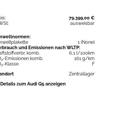
eis:
79.399,00 €
WSt:
ausweisbar
mweltnormen:
weltplakette
1 (None)
rbrauch und Emissionen nach WLTP:
aftstoffverbr. komb.
6,1 l/100km
O
-Emissionen komb.
161 g/km
2
O
-Klasse
F
2
andort
Zentrallager
Details zum Audi Q5 anzeigen