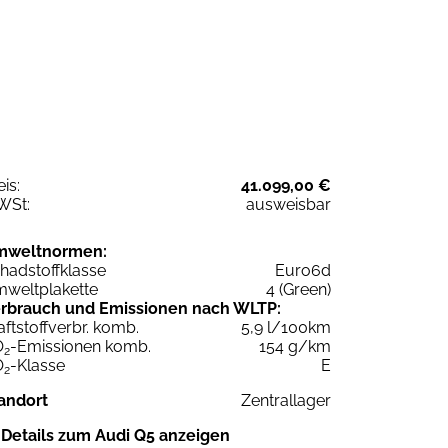
eis:
41.099,00 €
WSt:
ausweisbar
mweltnormen:
hadstoffklasse
Euro6d
weltplakette
4 (Green)
rbrauch und Emissionen nach WLTP:
aftstoffverbr. komb.
5,9 l/100km
O
-Emissionen komb.
154 g/km
2
O
-Klasse
E
2
andort
Zentrallager
Details zum Audi Q5 anzeigen