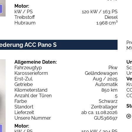
Motor:
kW / PS
120 kW / 163 PS
Treibstoff
Diesel
Hubraum
1.968 cm³
Pr
tfederung ACC Pano S
M
Allgemeine Daten:
U
Fahrzeugtyp
Pkw
Sc
Karosserieform
Geländewagen
Um
Erst-Zul.
Aug / 2025
Ve
Getriebe
Automatik
Kr
Kilometerstand
850 km
C
Anzahl der Türen
5
C
Farbe
Schwarz
St
Standort
Zentrallager
Lieferzeit
ab ca. 11.08.2026
Unsere Nummer
GUS36697
Motor:
kW / PS
150 kW / 204 PS