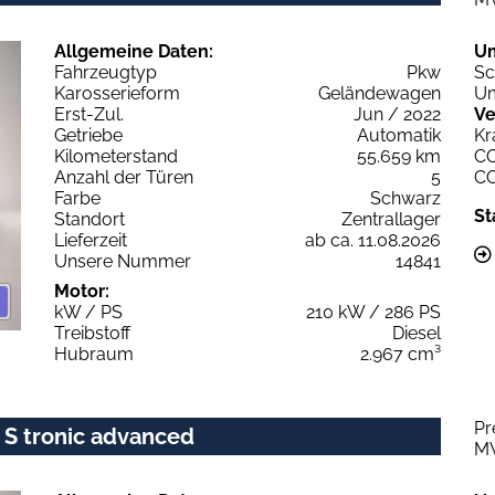
Allgemeine Daten:
U
Fahrzeugtyp
Pkw
Sc
Karosserieform
Geländewagen
Um
Erst-Zul.
Jun / 2022
Ve
Getriebe
Automatik
Kr
Kilometerstand
55.659 km
C
Anzahl der Türen
5
C
Farbe
Schwarz
St
Standort
Zentrallager
Lieferzeit
ab ca. 11.08.2026
Unsere Nummer
14841
Motor:
kW / PS
210 kW / 286 PS
Treibstoff
Diesel
Hubraum
2.967 cm³
Pr
0 S tronic advanced
M