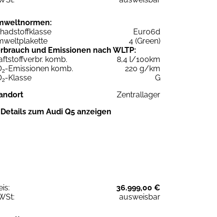
mweltnormen:
hadstoffklasse
Euro6d
weltplakette
4 (Green)
rbrauch und Emissionen nach WLTP:
aftstoffverbr. komb.
8,4 l/100km
O
-Emissionen komb.
220 g/km
2
O
-Klasse
G
2
andort
Zentrallager
Details zum Audi Q5 anzeigen
eis:
36.999,00 €
WSt:
ausweisbar