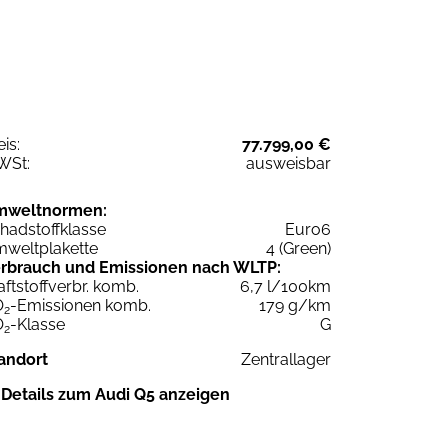
eis:
77.799,00 €
WSt:
ausweisbar
mweltnormen:
hadstoffklasse
Euro6
weltplakette
4 (Green)
rbrauch und Emissionen nach WLTP:
aftstoffverbr. komb.
6,7 l/100km
O
-Emissionen komb.
179 g/km
2
O
-Klasse
G
2
andort
Zentrallager
Details zum Audi Q5 anzeigen