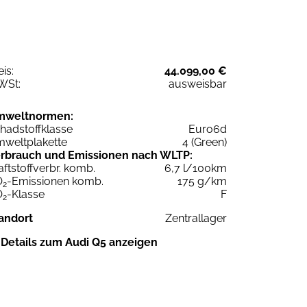
eis:
44.099,00 €
WSt:
ausweisbar
mweltnormen:
hadstoffklasse
Euro6d
weltplakette
4 (Green)
rbrauch und Emissionen nach WLTP:
aftstoffverbr. komb.
6,7 l/100km
O
-Emissionen komb.
175 g/km
2
O
-Klasse
F
2
andort
Zentrallager
Details zum Audi Q5 anzeigen