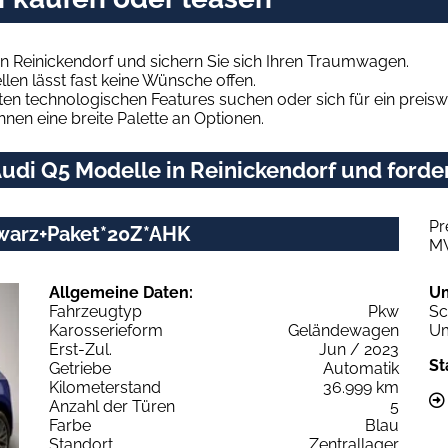
n Reinickendorf und sichern Sie sich Ihren Traumwagen.
len lässt fast keine Wünsche offen.
en technologischen Features suchen oder sich für ein preiswe
hnen eine breite Palette an Optionen.
di Q5 Modelle in Reinickendorf und forder
Pr
chwarz+Paket*20Z*AHK
M
Allgemeine Daten:
U
Fahrzeugtyp
Pkw
Sc
Karosserieform
Geländewagen
Um
Erst-Zul.
Jun / 2023
St
Getriebe
Automatik
Kilometerstand
36.999 km
Anzahl der Türen
5
Farbe
Blau
Standort
Zentrallager