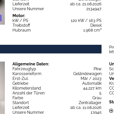
Lieferzeit
ab ca. 21.08.2026
Unsere Nummer
2134947
Motor:
kW / PS
120 kW / 163 PS
Treibstoff
Diesel
Hubraum
1.968 cm³
Pr
M
Allgemeine Daten:
U
Fahrzeugtyp
Pkw
Sc
Karosserieform
Geländewagen
Um
Erst-Zul.
Mär / 2023
Ve
Getriebe
Automatik
Kr
Kilometerstand
44.227 km
C
Anzahl der Türen
5
C
Farbe
Grau
St
Standort
Zentrallager
Lieferzeit
ab ca. 11.08.2026
Unsere Nummer
13945