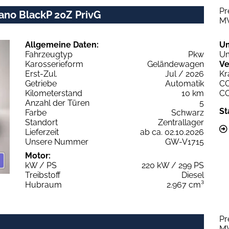
Pr
Pano BlackP 20Z PrivG
M
Allgemeine Daten:
U
Fahrzeugtyp
Pkw
Um
Karosserieform
Geländewagen
Ve
Erst-Zul.
Jul / 2026
Kr
Getriebe
Automatik
C
Kilometerstand
10 km
C
Anzahl der Türen
5
St
Farbe
Schwarz
Standort
Zentrallager
Lieferzeit
ab ca. 02.10.2026
Unsere Nummer
GW-V1715
Motor:
kW / PS
220 kW / 299 PS
Treibstoff
Diesel
Hubraum
2.967 cm³
Pr
M