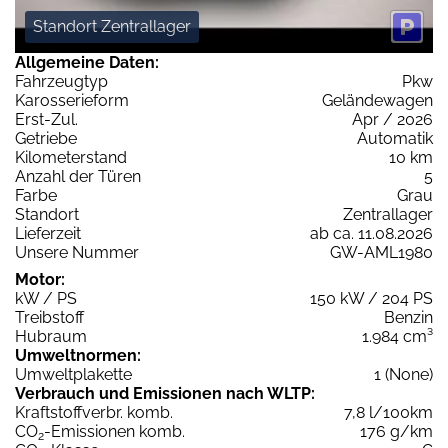
Standort Zentrallager
Allgemeine Daten:
Fahrzeugtyp
Pkw
Karosserieform
Geländewagen
Erst-Zul.
Apr / 2026
Getriebe
Automatik
Kilometerstand
10 km
Anzahl der Türen
5
Farbe
Grau
Standort
Zentrallager
Lieferzeit
ab ca. 11.08.2026
Unsere Nummer
GW-AML1980
Motor:
kW / PS
150 kW / 204 PS
Treibstoff
Benzin
Hubraum
1.984 cm³
Umweltnormen:
Umweltplakette
1 (None)
Verbrauch und Emissionen nach WLTP:
Kraftstoffverbr. komb.
7,8 l/100km
CO
-Emissionen komb.
176 g/km
2