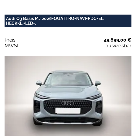
Audi Q3 Basis MJ 2026+QUATTRO+NAVI+PDC+EL.
HECKKL.+LED+.
Preis:
49.899,00 €
MWSt:
ausweisbar