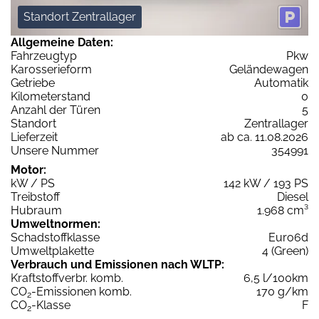
Standort Zentrallager
Allgemeine Daten:
Fahrzeugtyp
Pkw
Karosserieform
Geländewagen
Getriebe
Automatik
Kilometerstand
0
Anzahl der Türen
5
Standort
Zentrallager
Lieferzeit
ab ca. 11.08.2026
Unsere Nummer
354991
Motor:
kW / PS
142 kW / 193 PS
Treibstoff
Diesel
Hubraum
1.968 cm³
Umweltnormen:
Schadstoffklasse
Euro6d
Umweltplakette
4 (Green)
Verbrauch und Emissionen nach WLTP:
Kraftstoffverbr. komb.
6,5 l/100km
CO
-Emissionen komb.
170 g/km
2
CO
-Klasse
F
2