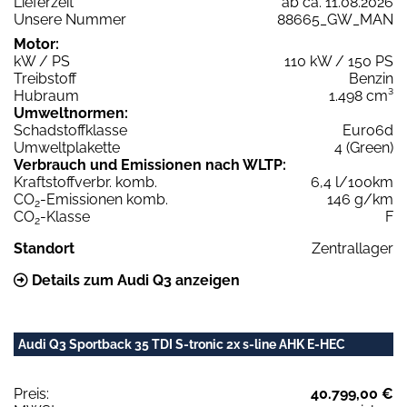
Lieferzeit
ab ca. 11.08.2026
Unsere Nummer
88665_GW_MAN
Motor:
kW / PS
110 kW / 150 PS
Treibstoff
Benzin
Hubraum
1.498 cm³
Umweltnormen:
Schadstoffklasse
Euro6d
Umweltplakette
4 (Green)
Verbrauch und Emissionen nach WLTP:
Kraftstoffverbr. komb.
6,4 l/100km
CO
-Emissionen komb.
146 g/km
2
CO
-Klasse
F
2
Standort
Zentrallager
Details zum Audi Q3 anzeigen
Audi Q3 Sportback 35 TDI S-tronic 2x s-line AHK E-HEC
Preis:
40.799,00 €