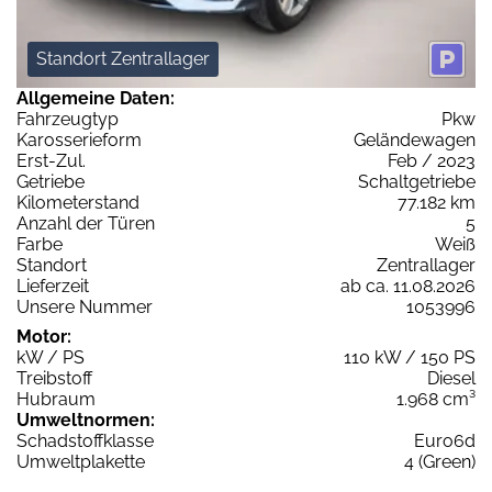
Standort Zentrallager
Allgemeine Daten:
Fahrzeugtyp
Pkw
Karosserieform
Geländewagen
Erst-Zul.
Feb / 2023
Getriebe
Schaltgetriebe
Kilometerstand
77.182 km
Anzahl der Türen
5
Farbe
Weiß
Standort
Zentrallager
Lieferzeit
ab ca. 11.08.2026
Unsere Nummer
1053996
Motor:
kW / PS
110 kW / 150 PS
Treibstoff
Diesel
Hubraum
1.968 cm³
Umweltnormen:
Schadstoffklasse
Euro6d
Umweltplakette
4 (Green)