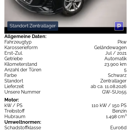
Standort Zentrallager
Allgemeine Daten:
Fahrzeugtyp
Pkw
Karosserieform
Geländewagen
Erst-Zul.
Jul / 2021
Getriebe
Automatik
Kilometerstand
23.900 km
Anzahl der Türen
5
Farbe
Schwarz
Standort
Zentrallager
Lieferzeit
ab ca. 11.08.2026
Unsere Nummer
GW-SU055
Motor:
kW / PS
110 kW / 150 PS
Treibstoff
Benzin
Hubraum
1.498 cm³
Umweltnormen:
Schadstoffklasse
Euro6d