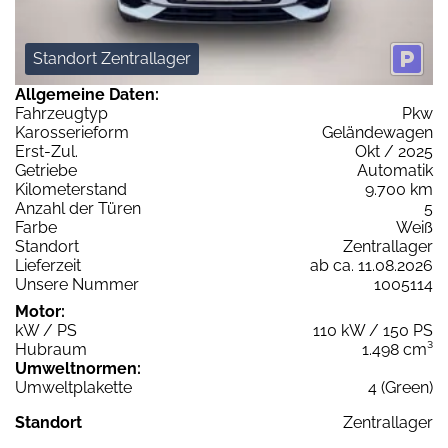
Standort Zentrallager
Allgemeine Daten:
Fahrzeugtyp
Pkw
Karosserieform
Geländewagen
Erst-Zul.
Okt / 2025
Getriebe
Automatik
Kilometerstand
9.700 km
Anzahl der Türen
5
Farbe
Weiß
Standort
Zentrallager
Lieferzeit
ab ca. 11.08.2026
Unsere Nummer
1005114
Motor:
kW / PS
110 kW / 150 PS
Hubraum
1.498 cm³
Umweltnormen:
Umweltplakette
4 (Green)
Standort
Zentrallager