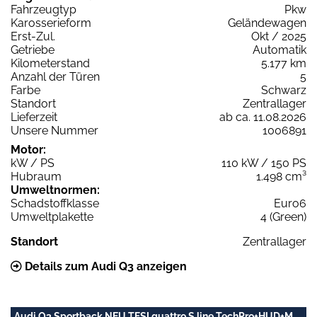
Fahrzeugtyp
Pkw
Karosserieform
Geländewagen
Erst-Zul.
Okt / 2025
Getriebe
Automatik
Kilometerstand
5.177 km
Anzahl der Türen
5
Farbe
Schwarz
Standort
Zentrallager
Lieferzeit
ab ca. 11.08.2026
Unsere Nummer
1006891
Motor:
kW / PS
110 kW / 150 PS
Hubraum
1.498 cm³
Umweltnormen:
Schadstoffklasse
Euro6
Umweltplakette
4 (Green)
Standort
Zentrallager
Details zum Audi Q3 anzeigen
Audi Q3 Sportback NEU TFSI quattro S line TechPro+HUD+M.