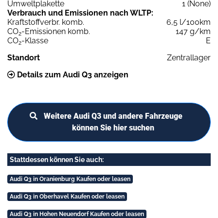
Umweltplakette
1 (None)
Verbrauch und Emissionen nach WLTP:
Kraftstoffverbr. komb.
6,5 l/100km
CO
-Emissionen komb.
147 g/km
2
CO
-Klasse
E
2
Standort
Zentrallager
Details zum Audi Q3 anzeigen
Weitere Audi Q3 und andere Fahrzeuge
können Sie hier suchen
Stattdessen können Sie auch:
Audi Q3 in Oranienburg Kaufen oder leasen
Audi Q3 in Oberhavel Kaufen oder leasen
Audi Q3 in Hohen Neuendorf Kaufen oder leasen