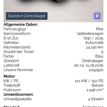
Standort Zentrallager
Allgemeine Daten:
Fahrzeugtyp
Pkw
Karosserieform
Geländewagen
Erst-Zul.
Sep / 2025
Getriebe
Automatik
Kilometerstand
14.190 km
Anzahl der Türen
5
Farbe
Blau
Standort
Zentrallager
Lieferzeit
ab ca. 11.08.2026
Unsere Nummer
1092920
Motor:
kW / PS
110 kW / 150 PS
Treibstoff
Benzin
Hubraum
1.498 cm³
Umweltnormen:
Umweltplakette
4 (Green)