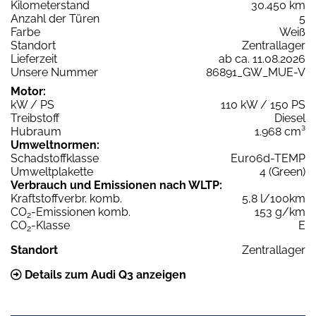
Kilometerstand
30.450 km
Anzahl der Türen
5
Farbe
Weiß
Standort
Zentrallager
Lieferzeit
ab ca. 11.08.2026
Unsere Nummer
86891_GW_MUE-V
Motor:
kW / PS
110 kW / 150 PS
Treibstoff
Diesel
Hubraum
1.968 cm³
Umweltnormen:
Schadstoffklasse
Euro6d-TEMP
Umweltplakette
4 (Green)
Verbrauch und Emissionen nach WLTP:
Kraftstoffverbr. komb.
5,8 l/100km
CO
-Emissionen komb.
153 g/km
2
CO
-Klasse
E
2
Standort
Zentrallager
Details zum Audi Q3 anzeigen