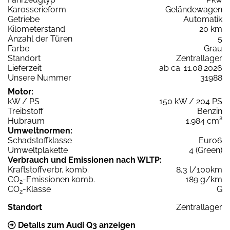
Karosserieform
Geländewagen
Getriebe
Automatik
Kilometerstand
20 km
Anzahl der Türen
5
Farbe
Grau
Standort
Zentrallager
Lieferzeit
ab ca. 11.08.2026
Unsere Nummer
31988
Motor:
kW / PS
150 kW / 204 PS
Treibstoff
Benzin
Hubraum
1.984 cm³
Umweltnormen:
Schadstoffklasse
Euro6
Umweltplakette
4 (Green)
Verbrauch und Emissionen nach WLTP:
Kraftstoffverbr. komb.
8,3 l/100km
CO
-Emissionen komb.
189 g/km
2
CO
-Klasse
G
2
Standort
Zentrallager
Details zum Audi Q3 anzeigen