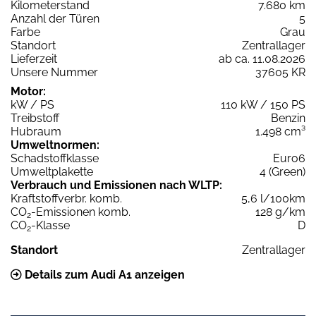
Kilometerstand
7.680 km
Anzahl der Türen
5
Farbe
Grau
Standort
Zentrallager
Lieferzeit
ab ca. 11.08.2026
Unsere Nummer
37605 KR
Motor:
kW / PS
110 kW / 150 PS
Treibstoff
Benzin
Hubraum
1.498 cm³
Umweltnormen:
Schadstoffklasse
Euro6
Umweltplakette
4 (Green)
Verbrauch und Emissionen nach WLTP:
Kraftstoffverbr. komb.
5,6 l/100km
CO
-Emissionen komb.
128 g/km
2
CO
-Klasse
D
2
Standort
Zentrallager
Details zum Audi A1 anzeigen