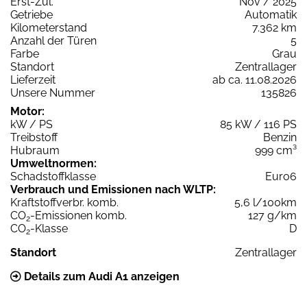
Erst-Zul.
Nov / 2025
Getriebe
Automatik
Kilometerstand
7.362 km
Anzahl der Türen
5
Farbe
Grau
Standort
Zentrallager
Lieferzeit
ab ca. 11.08.2026
Unsere Nummer
135826
Motor:
kW / PS
85 kW / 116 PS
Treibstoff
Benzin
Hubraum
999 cm³
Umweltnormen:
Schadstoffklasse
Euro6
Verbrauch und Emissionen nach WLTP:
Kraftstoffverbr. komb.
5,6 l/100km
CO
-Emissionen komb.
127 g/km
2
CO
-Klasse
D
2
Standort
Zentrallager
Details zum Audi A1 anzeigen