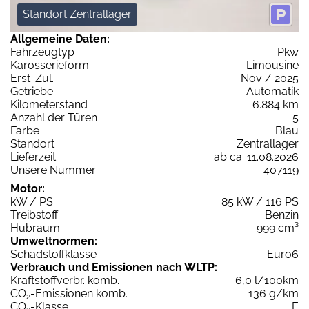
Standort Zentrallager
Allgemeine Daten:
Fahrzeugtyp
Pkw
Karosserieform
Limousine
Erst-Zul.
Nov / 2025
Getriebe
Automatik
Kilometerstand
6.884 km
Anzahl der Türen
5
Farbe
Blau
Standort
Zentrallager
Lieferzeit
ab ca. 11.08.2026
Unsere Nummer
407119
Motor:
kW / PS
85 kW / 116 PS
Treibstoff
Benzin
Hubraum
999 cm³
Umweltnormen:
Schadstoffklasse
Euro6
Verbrauch und Emissionen nach WLTP:
Kraftstoffverbr. komb.
6,0 l/100km
CO
-Emissionen komb.
136 g/km
2
CO
-Klasse
E