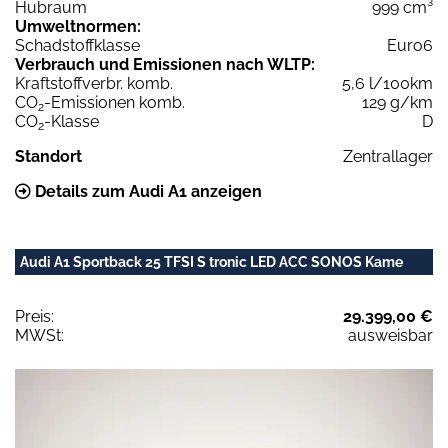
Hubraum
999 cm³
Umweltnormen:
Schadstoffklasse
Euro6
Verbrauch und Emissionen nach WLTP:
Kraftstoffverbr. komb.
5,6 l/100km
CO
-Emissionen komb.
129 g/km
2
CO
-Klasse
D
2
Standort
Zentrallager
Details zum Audi A1 anzeigen
Audi A1 Sportback 25 TFSI S tronic LED ACC SONOS Kame
Preis:
29.399,00 €
MWSt:
ausweisbar