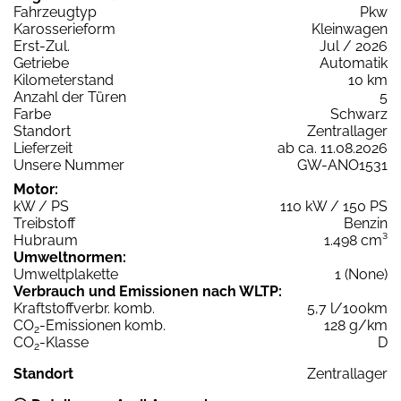
Fahrzeugtyp
Pkw
Karosserieform
Kleinwagen
Erst-Zul.
Jul / 2026
Getriebe
Automatik
Kilometerstand
10 km
Anzahl der Türen
5
Farbe
Schwarz
Standort
Zentrallager
Lieferzeit
ab ca. 11.08.2026
Unsere Nummer
GW-ANO1531
Motor:
kW / PS
110 kW / 150 PS
Treibstoff
Benzin
Hubraum
1.498 cm³
Umweltnormen:
Umweltplakette
1 (None)
Verbrauch und Emissionen nach WLTP:
Kraftstoffverbr. komb.
5,7 l/100km
CO
-Emissionen komb.
128 g/km
2
CO
-Klasse
D
2
Standort
Zentrallager