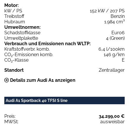
Motor:
kW / PS
152 kW / 207 PS
Treibstoff
Benzin
Hubraum
1.984 cm³
Umweltnormen:
Schadstoffklasse
Euro6
Umweltplakette
4 (Green)
Verbrauch und Emissionen nach WLTP:
Kraftstoffverbr. komb.
6,4 l/100km
CO
-Emissionen komb.
146 g/km
2
CO
-Klasse
E
2
Standort
Zentrallager
Details zum Audi A1 anzeigen
Audi A1 Sportback 40 TFSI S line
Preis:
34.299,00 €
MWSt:
ausweisbar