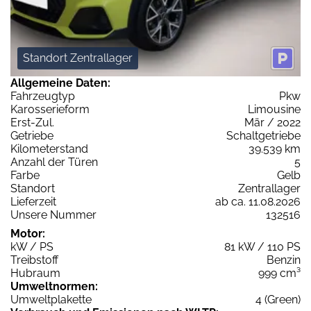
Standort Zentrallager
Allgemeine Daten:
Fahrzeugtyp
Pkw
Karosserieform
Limousine
Erst-Zul.
Mär / 2022
Getriebe
Schaltgetriebe
Kilometerstand
39.539 km
Anzahl der Türen
5
Farbe
Gelb
Standort
Zentrallager
Lieferzeit
ab ca. 11.08.2026
Unsere Nummer
132516
Motor:
kW / PS
81 kW / 110 PS
Treibstoff
Benzin
Hubraum
999 cm³
Umweltnormen:
Umweltplakette
4 (Green)