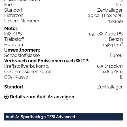
Farbe
Rot
Standort
Zentrallager
Lieferzeit
ab ca. 11.08.2026
Unsere Nummer
132599
Motor:
kW / PS
152 kW / 207 PS
Treibstoff
Benzin
Hubraum
1.984 cm³
Umweltnormen:
Schadstoffklasse
Euro6
Verbrauch und Emissionen nach WLTP:
Kraftstoffverbr. komb.
6,5 l/100km
CO
-Emissionen komb.
148 g/km
2
CO
-Klasse
E
2
Standort
Zentrallager
Details zum Audi A1 anzeigen
Audi A1 Sportback 30 TFSI Advanced