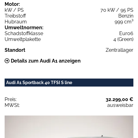
Motor:
kW / PS
70 kW / 95 PS
Treibstoff
Benzin
Hubraum
999 cm³
Umweltnormen:
Schadstoffklasse
Euro6
Umweltplakette
4 (Green)
Standort
Zentrallager
Details zum Audi A1 anzeigen
Audi A1 Sportback 40 TFSI S line
Preis:
32.299,00 €
MWSt:
ausweisbar