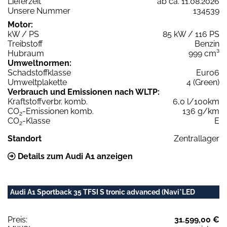
Lieferzeit
ab ca. 11.08.2026
Unsere Nummer
134539
Motor:
kW / PS
85 kW / 116 PS
Treibstoff
Benzin
Hubraum
999 cm³
Umweltnormen:
Schadstoffklasse
Euro6
Umweltplakette
4 (Green)
Verbrauch und Emissionen nach WLTP:
Kraftstoffverbr. komb.
6,0 l/100km
CO
-Emissionen komb.
136 g/km
2
CO
-Klasse
E
2
Standort
Zentrallager
Details zum Audi A1 anzeigen
Audi A1 Sportback 35 TFSI S tronic advanced (Navi*LED
Preis:
31.599,00 €