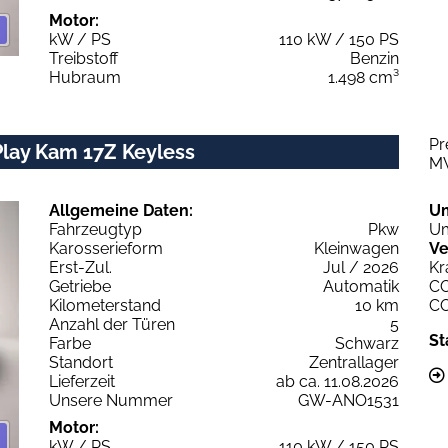
Motor:
kW / PS
110 kW / 150 PS
Treibstoff
Benzin
Hubraum
1.498 cm³
Pr
Play Kam 17Z Keyless
M
Allgemeine Daten:
U
Fahrzeugtyp
Pkw
Um
Karosserieform
Kleinwagen
Ve
Erst-Zul.
Jul / 2026
Kr
Getriebe
Automatik
C
Kilometerstand
10 km
C
Anzahl der Türen
5
St
Farbe
Schwarz
Standort
Zentrallager
Lieferzeit
ab ca. 11.08.2026
Unsere Nummer
GW-ANO1531
Motor:
kW / PS
110 kW / 150 PS