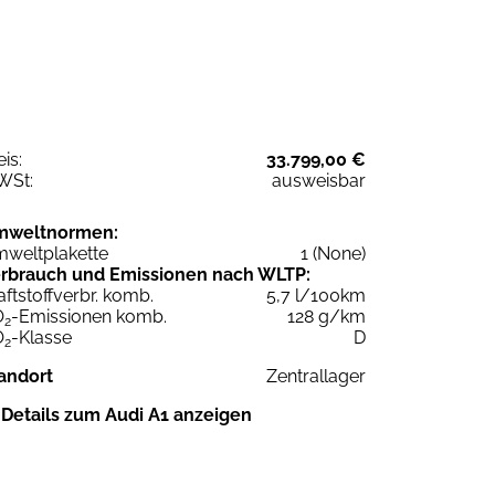
eis:
33.799,00 €
WSt:
ausweisbar
mweltnormen:
weltplakette
1 (None)
rbrauch und Emissionen nach WLTP:
aftstoffverbr. komb.
5,7 l/100km
O
-Emissionen komb.
128 g/km
2
O
-Klasse
D
2
andort
Zentrallager
Details zum Audi A1 anzeigen