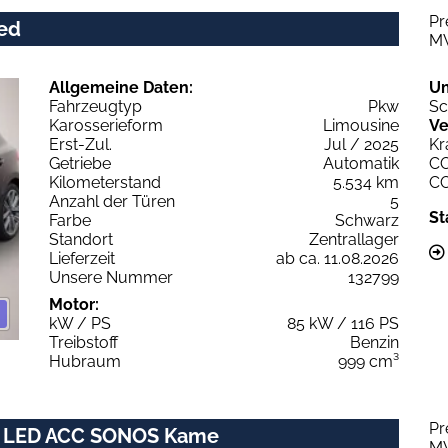
Pr
ced
M
Allgemeine Daten:
U
Fahrzeugtyp
Pkw
Sc
Karosserieform
Limousine
Ve
Erst-Zul.
Jul / 2025
Kr
Getriebe
Automatik
C
Kilometerstand
5.534 km
C
Anzahl der Türen
5
St
Farbe
Schwarz
Standort
Zentrallager
Lieferzeit
ab ca. 11.08.2026
Unsere Nummer
132799
Motor:
kW / PS
85 kW / 116 PS
Treibstoff
Benzin
Hubraum
999 cm³
Pr
nic LED ACC SONOS Kame
M