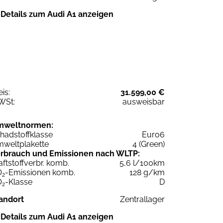
Details zum Audi A1 anzeigen
eis:
31.599,00 €
WSt:
ausweisbar
mweltnormen:
hadstoffklasse
Euro6
weltplakette
4 (Green)
rbrauch und Emissionen nach WLTP:
aftstoffverbr. komb.
5,6 l/100km
O
-Emissionen komb.
128 g/km
2
O
-Klasse
D
2
andort
Zentrallager
Details zum Audi A1 anzeigen