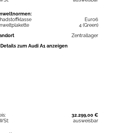
mweltnormen:
hadstoffklasse
Euro6
weltplakette
4 (Green)
andort
Zentrallager
Details zum Audi A1 anzeigen
eis:
32.299,00 €
WSt:
ausweisbar