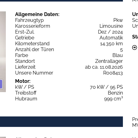
Allgemeine Daten:
U
Fahrzeugtyp
Pkw
Sc
Karosserieform
Limousine
Um
Erst-Zul.
Dez / 2024
St
Getriebe
Automatik
Kilometerstand
14.350 km
Anzahl der Türen
5
Farbe
Blau
Standort
Zentrallager
Lieferzeit
ab ca. 11.08.2026
Unsere Nummer
R008413
Motor:
kW / PS
70 kW / 95 PS
Treibstoff
Benzin
Hubraum
999 cm³
Pr
M