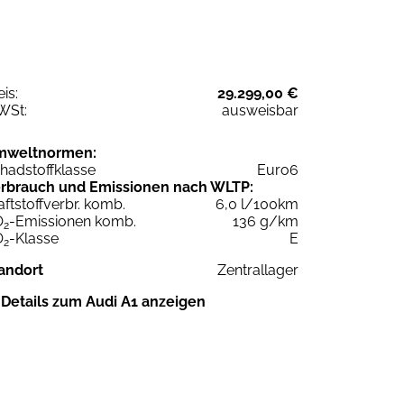
eis:
29.299,00 €
WSt:
ausweisbar
mweltnormen:
hadstoffklasse
Euro6
rbrauch und Emissionen nach WLTP:
aftstoffverbr. komb.
6,0 l/100km
O
-Emissionen komb.
136 g/km
2
O
-Klasse
E
2
andort
Zentrallager
Details zum Audi A1 anzeigen