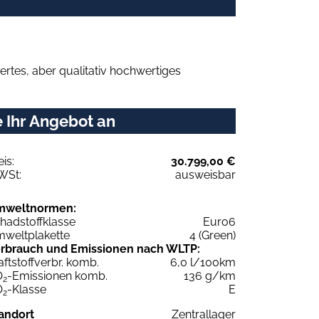
rtes, aber qualitativ hochwertiges
 Ihr Angebot an
eis:
30.799,00 €
WSt:
ausweisbar
mweltnormen:
hadstoffklasse
Euro6
weltplakette
4 (Green)
rbrauch und Emissionen nach WLTP:
aftstoffverbr. komb.
6,0 l/100km
O
-Emissionen komb.
136 g/km
2
O
-Klasse
E
2
andort
Zentrallager