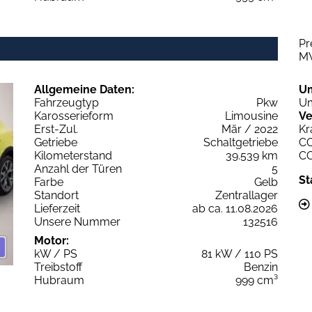
Pr
M
Allgemeine Daten:
U
Fahrzeugtyp
Pkw
Um
Karosserieform
Limousine
Ve
Erst-Zul.
Mär / 2022
Kr
Getriebe
Schaltgetriebe
C
Kilometerstand
39.539 km
C
Anzahl der Türen
5
St
Farbe
Gelb
Standort
Zentrallager
Lieferzeit
ab ca. 11.08.2026
Unsere Nummer
132516
Motor:
kW / PS
81 kW / 110 PS
Treibstoff
Benzin
Hubraum
999 cm³