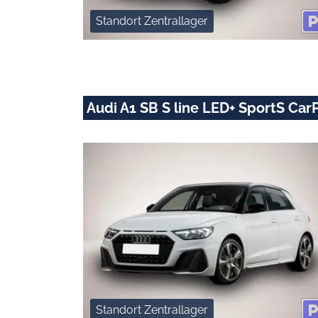
Standort Zentrallager
Audi A1 SB S line LED+ SportS Car
Standort Zentrallager