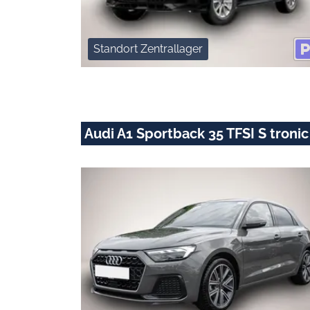
Standort Zentrallager
Audi A1 Sportback 35 TFSI S troni