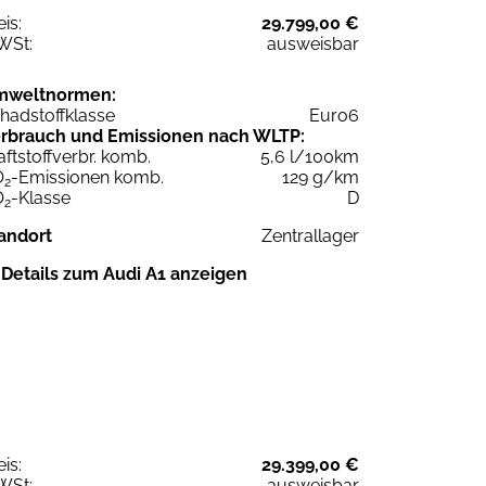
eis:
29.799,00 €
WSt:
ausweisbar
mweltnormen:
hadstoffklasse
Euro6
rbrauch und Emissionen nach WLTP:
aftstoffverbr. komb.
5,6 l/100km
O
-Emissionen komb.
129 g/km
2
O
-Klasse
D
2
andort
Zentrallager
Details zum Audi A1 anzeigen
eis:
29.399,00 €
WSt:
ausweisbar