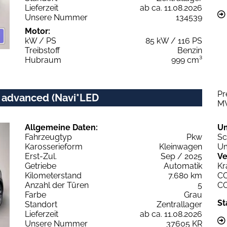
Lieferzeit
ab ca. 11.08.2026
Unsere Nummer
134539
Motor:
kW / PS
85 kW / 116 PS
Treibstoff
Benzin
Hubraum
999 cm³
Pr
c advanced (Navi*LED
M
Allgemeine Daten:
U
Fahrzeugtyp
Pkw
Sc
Karosserieform
Kleinwagen
Um
Erst-Zul.
Sep / 2025
Ve
Getriebe
Automatik
Kr
Kilometerstand
7.680 km
C
Anzahl der Türen
5
C
Farbe
Grau
St
Standort
Zentrallager
Lieferzeit
ab ca. 11.08.2026
Unsere Nummer
37605 KR