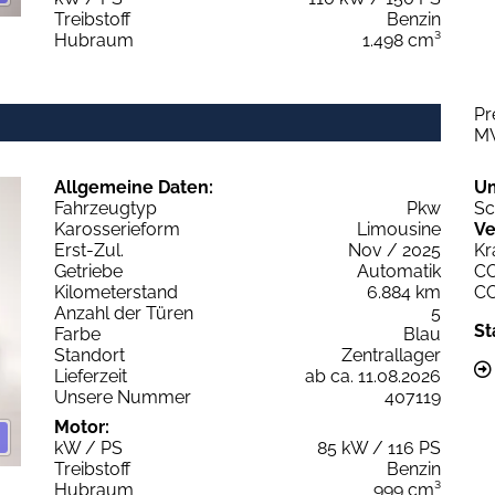
Treibstoff
Benzin
Hubraum
1.498 cm³
Pr
M
Allgemeine Daten:
U
Fahrzeugtyp
Pkw
Sc
Karosserieform
Limousine
Ve
Erst-Zul.
Nov / 2025
Kr
Getriebe
Automatik
C
Kilometerstand
6.884 km
C
Anzahl der Türen
5
St
Farbe
Blau
Standort
Zentrallager
Lieferzeit
ab ca. 11.08.2026
Unsere Nummer
407119
Motor:
kW / PS
85 kW / 116 PS
Treibstoff
Benzin
Hubraum
999 cm³