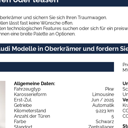
Oberkrämer und sichern Sie sich Ihren Traumwagen.
len lässt fast keine Wünsche offen.
en technologischen Features suchen oder sich für ein preiswe
hnen eine breite Palette an Optionen.
udi Modelle in Oberkrämer und fordern Sie
Pr
M
Allgemeine Daten:
U
Fahrzeugtyp
Pkw
Sc
Karosserieform
Limousine
Um
Erst-Zul.
Jun / 2025
Ve
Getriebe
Automatik
Kr
Kilometerstand
9.223 km
C
Anzahl der Türen
5
C
Farbe
Schwarz
St
Standort
Zentrallager