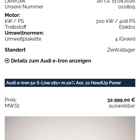
Lieferzeit
ab ca. 11.08.2026
Unsere Nummer
010805
Motor:
kW / PS
300 kW / 408 PS
Treibstoff
Elektro
Umweltnormen:
Umweltplakette
4 (Green)
Standort
Zentrallager
Details zum Audi e-tron anzeigen
Audi e-tron 50 S-Line 181¤ m.20% Anz. 21 HeadUp Panor
Preis:
32.999,00 €
MWSt:
ausweisbar