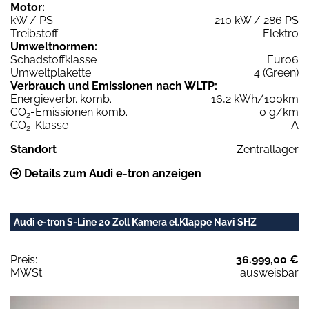
Motor:
kW / PS
210 kW / 286 PS
Treibstoff
Elektro
Umweltnormen:
Schadstoffklasse
Euro6
Umweltplakette
4 (Green)
Verbrauch und Emissionen nach WLTP:
Energieverbr. komb.
16,2 kWh/100km
CO
-Emissionen komb.
0 g/km
2
CO
-Klasse
A
2
Standort
Zentrallager
Details zum Audi e-tron anzeigen
Audi e-tron S-Line 20 Zoll Kamera el.Klappe Navi SHZ
Preis:
36.999,00 €
MWSt:
ausweisbar