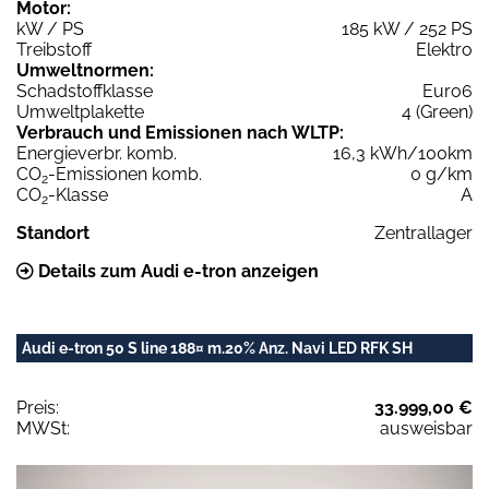
Motor:
kW / PS
185 kW / 252 PS
Treibstoff
Elektro
Umweltnormen:
Schadstoffklasse
Euro6
Umweltplakette
4 (Green)
Verbrauch und Emissionen nach WLTP:
Energieverbr. komb.
16,3 kWh/100km
CO
-Emissionen komb.
0 g/km
2
CO
-Klasse
A
2
Standort
Zentrallager
Details zum Audi e-tron anzeigen
Audi e-tron 50 S line 188¤ m.20% Anz. Navi LED RFK SH
Preis:
33.999,00 €
MWSt:
ausweisbar