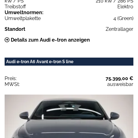
kW / PS
210 kW / 286 PS
Treibstoff
Elektro
Umweltnormen:
Umweltplakette
4 (Green)
Standort
Zentrallager
Details zum Audi e-tron anzeigen
Audi e-tron A6 Avant e-tron S line
Preis:
75.399,00 €
MWSt:
ausweisbar