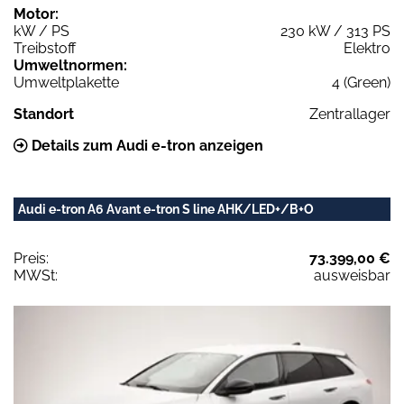
Motor:
kW / PS
230 kW / 313 PS
Treibstoff
Elektro
Umweltnormen:
Umweltplakette
4 (Green)
Standort
Zentrallager
Details zum Audi e-tron anzeigen
Audi e-tron A6 Avant e-tron S line AHK/LED+/B+O
Preis:
73.399,00 €
MWSt:
ausweisbar