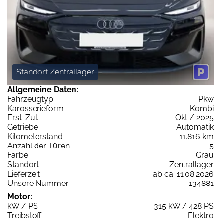
Standort Zentrallager
Allgemeine Daten:
Fahrzeugtyp
Pkw
Karosserieform
Kombi
Erst-Zul.
Okt / 2025
Getriebe
Automatik
Kilometerstand
11.816 km
Anzahl der Türen
5
Farbe
Grau
Standort
Zentrallager
Lieferzeit
ab ca. 11.08.2026
Unsere Nummer
134881
Motor:
kW / PS
315 kW / 428 PS
Treibstoff
Elektro