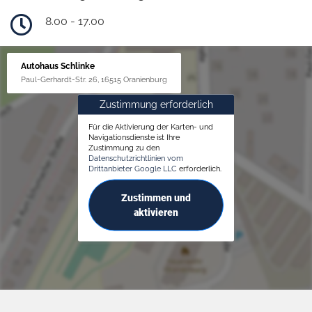
8.00 - 17.00
Autohaus Schlinke
Paul-Gerhardt-Str. 26, 16515 Oranienburg
Zustimmung erforderlich
Für die Aktivierung der Karten- und
Navigationsdienste ist Ihre
Zustimmung zu den
Datenschutzrichtlinien vom
Drittanbieter Google LLC
erforderlich.
Zustimmen und
aktivieren