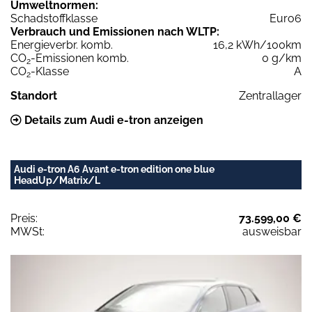
Umweltnormen:
Schadstoffklasse
Euro6
Verbrauch und Emissionen nach WLTP:
Energieverbr. komb.
16,2 kWh/100km
CO
-Emissionen komb.
0 g/km
2
CO
-Klasse
A
2
Standort
Zentrallager
Details zum Audi e-tron anzeigen
Audi e-tron A6 Avant e-tron edition one blue
HeadUp/Matrix/L
Preis:
73.599,00 €
MWSt:
ausweisbar