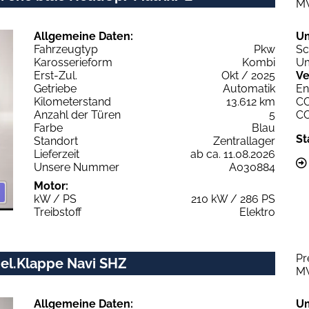
M
Allgemeine Daten:
U
Fahrzeugtyp
Pkw
Sc
Karosserieform
Kombi
Um
Erst-Zul.
Okt / 2025
Ve
Getriebe
Automatik
En
Kilometerstand
13.612 km
C
Anzahl der Türen
5
C
Farbe
Blau
St
Standort
Zentrallager
Lieferzeit
ab ca. 11.08.2026
Unsere Nummer
A030884
Motor:
kW / PS
210 kW / 286 PS
Treibstoff
Elektro
Pr
 el.Klappe Navi SHZ
M
Allgemeine Daten:
U