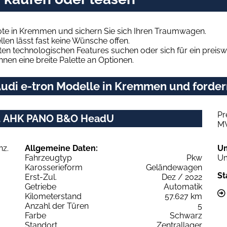
ote in Kremmen und sichern Sie sich Ihren Traumwagen.
len lässt fast keine Wünsche offen.
en technologischen Features suchen oder sich für ein preiswe
hnen eine breite Palette an Optionen.
udi e-tron Modelle in Kremmen und fordern
Pr
nz. AHK PANO B&O HeadU
M
Allgemeine Daten:
U
Fahrzeugtyp
Pkw
Um
Karosserieform
Geländewagen
St
Erst-Zul.
Dez / 2022
Getriebe
Automatik
Kilometerstand
57.627 km
Anzahl der Türen
5
Farbe
Schwarz
Standort
Zentrallager