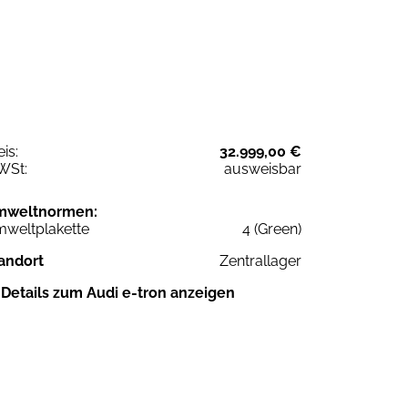
eis:
32.999,00 €
WSt:
ausweisbar
mweltnormen:
weltplakette
4 (Green)
andort
Zentrallager
Details zum Audi e-tron anzeigen