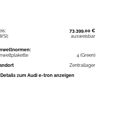
eis:
73.399,00 €
WSt:
ausweisbar
mweltnormen:
weltplakette
4 (Green)
andort
Zentrallager
Details zum Audi e-tron anzeigen