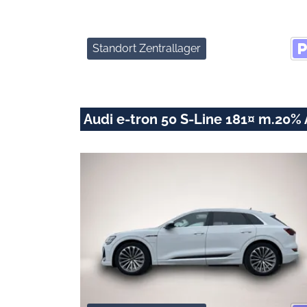
Standort Zentrallager
Audi e-tron 50 S-Line 181¤ m.20%