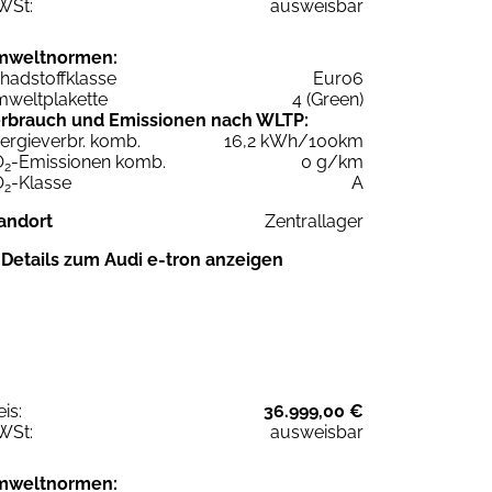
WSt:
ausweisbar
mweltnormen:
hadstoffklasse
Euro6
weltplakette
4 (Green)
rbrauch und Emissionen nach WLTP:
ergieverbr. komb.
16,2 kWh/100km
O
-Emissionen komb.
0 g/km
2
O
-Klasse
A
2
andort
Zentrallager
Details zum Audi e-tron anzeigen
eis:
36.999,00 €
WSt:
ausweisbar
mweltnormen: