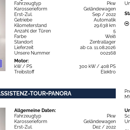
Fahrzeugtyp
Pkw
Um
Karosserieform
Geländewagen
St
Erst-Zul.
Sep / 2022
Getriebe
Automatik
Kilometerstand
29.638 km
Anzahl der Türen
5
Farbe
Weiß
Standort
Zentrallager
Lieferzeit
ab ca. 11.08.2026
Unsere Nummer
002168
Motor:
kW / PS
300 kW / 408 PS
Treibstoff
Elektro
Pr
5 ASSISTENZ-TOUR+PANORA
M
Allgemeine Daten:
U
Fahrzeugtyp
Pkw
Sc
Karosserieform
Geländewagen
Um
Erst-Zul.
Dez / 2022