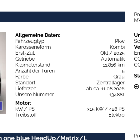
Pr
M
Allgemeine Daten:
U
Fahrzeugtyp
Pkw
Sc
Karosserieform
Kombi
Ve
Erst-Zul.
Okt / 2025
En
Getriebe
Automatik
C
Kilometerstand
11.816 km
C
Anzahl der Türen
5
St
Farbe
Grau
Standort
Zentrallager
Lieferzeit
ab ca. 11.08.2026
Unsere Nummer
134881
Motor:
kW / PS
315 kW / 428 PS
Treibstoff
Elektro
Pr
ion one blue HeadUp/Matrix/L