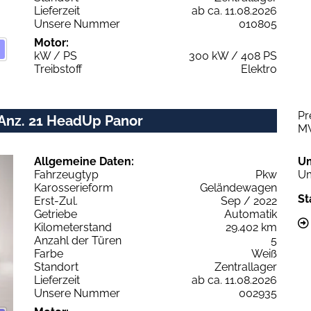
Lieferzeit
ab ca. 11.08.2026
Unsere Nummer
010805
Motor:
kW / PS
300 kW / 408 PS
Treibstoff
Elektro
Pr
 Anz. 21 HeadUp Panor
M
Allgemeine Daten:
U
Fahrzeugtyp
Pkw
Um
Karosserieform
Geländewagen
St
Erst-Zul.
Sep / 2022
Getriebe
Automatik
Kilometerstand
29.402 km
Anzahl der Türen
5
Farbe
Weiß
Standort
Zentrallager
Lieferzeit
ab ca. 11.08.2026
Unsere Nummer
002935