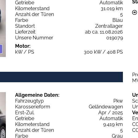
St
Getriebe
Automatik
Kilometerstand
31.019 km
Anzahl der Türen
5
Farbe
Blau
Standort
Zentrallager
Lieferzeit
ab ca. 11.08.2026
Unsere Nummer
019079
Motor:
kW / PS
300 kW / 408 PS
Pr
M
Allgemeine Daten:
U
Fahrzeugtyp
Pkw
Sc
Karosserieform
Geländewagen
Um
Erst-Zul.
Apr / 2025
Ve
Getriebe
Automatik
En
Kilometerstand
9.419 km
C
Anzahl der Türen
5
C
Farbe
Grau