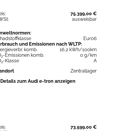
eis:
75.399,00 €
WSt:
ausweisbar
mweltnormen:
hadstoffklasse
Euro6
rbrauch und Emissionen nach WLTP:
ergieverbr. komb.
16,2 kWh/100km
O
-Emissionen komb.
0 g/km
2
O
-Klasse
A
2
andort
Zentrallager
Details zum Audi e-tron anzeigen
eis:
73.599,00 €