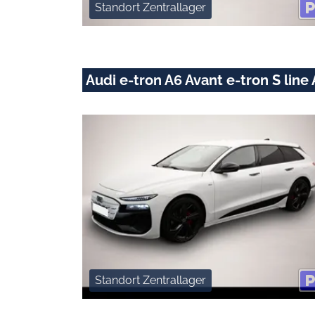
Standort Zentrallager
Audi e-tron A6 Avant e-tron S li
Standort Zentrallager