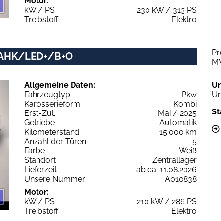
Motor:
kW / PS
230 kW / 313 PS
Treibstoff
Elektro
Pr
ne AHK/LED+/B+O
M
Allgemeine Daten:
U
Fahrzeugtyp
Pkw
Um
Karosserieform
Kombi
St
Erst-Zul.
Mai / 2025
Getriebe
Automatik
Kilometerstand
15.000 km
Anzahl der Türen
5
Farbe
Weiß
Standort
Zentrallager
Lieferzeit
ab ca. 11.08.2026
Unsere Nummer
A010838
Motor:
kW / PS
210 kW / 286 PS
Treibstoff
Elektro