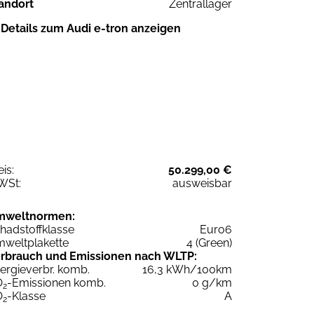
andort
Zentrallager
Details zum Audi e-tron anzeigen
eis:
50.299,00 €
WSt:
ausweisbar
mweltnormen:
hadstoffklasse
Euro6
weltplakette
4 (Green)
rbrauch und Emissionen nach WLTP:
ergieverbr. komb.
16,3 kWh/100km
O
-Emissionen komb.
0 g/km
2
O
-Klasse
A
2