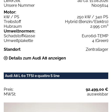
Lieferzeit
ab ca. 11.08.2026
Unsere Nummer
N005614
Motor:
kW / PS
250 kW / 340 PS
Treibstoff
Hybrid (Benzin/Elektro)
Hubraum
2.995 cm³
Umweltnormen:
Schadstoffklasse
Euro6d-TEMP
Umweltplakette
4 (Green)
Standort
Zentrallager
Details zum Audi A8 anzeigen
Audi A8 L 60 TFSI e quattro S line
Preis:
92.499,00 €
MWSt:
ausweisbar