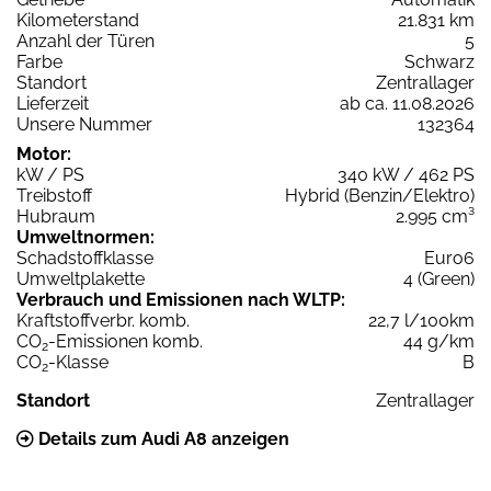
Kilometerstand
21.831 km
Anzahl der Türen
5
Farbe
Schwarz
Standort
Zentrallager
Lieferzeit
ab ca. 11.08.2026
Unsere Nummer
132364
Motor:
kW / PS
340 kW / 462 PS
Treibstoff
Hybrid (Benzin/Elektro)
Hubraum
2.995 cm³
Umweltnormen:
Schadstoffklasse
Euro6
Umweltplakette
4 (Green)
Verbrauch und Emissionen nach WLTP:
Kraftstoffverbr. komb.
22,7 l/100km
CO
-Emissionen komb.
44 g/km
2
CO
-Klasse
B
2
Standort
Zentrallager
Details zum Audi A8 anzeigen