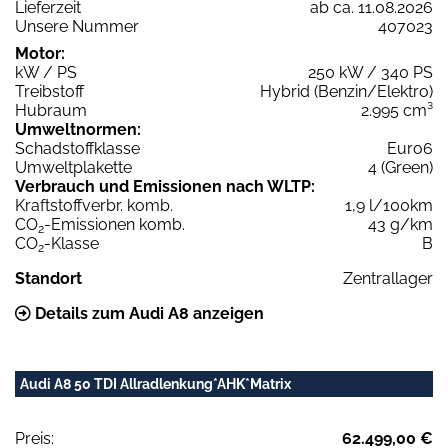
Lieferzeit
ab ca. 11.08.2026
Unsere Nummer
407023
Motor:
kW / PS
250 kW / 340 PS
Treibstoff
Hybrid (Benzin/Elektro)
Hubraum
2.995 cm³
Umweltnormen:
Schadstoffklasse
Euro6
Umweltplakette
4 (Green)
Verbrauch und Emissionen nach WLTP:
Kraftstoffverbr. komb.
1,9 l/100km
CO
-Emissionen komb.
43 g/km
2
CO
-Klasse
B
2
Standort
Zentrallager
Details zum Audi A8 anzeigen
Audi A8 50 TDI Allradlenkung*AHK*Matrix
Preis:
62.499,00 €