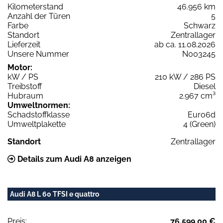
Kilometerstand
46.956 km
Anzahl der Türen
5
Farbe
Schwarz
Standort
Zentrallager
Lieferzeit
ab ca. 11.08.2026
Unsere Nummer
N003245
Motor:
kW / PS
210 kW / 286 PS
Treibstoff
Diesel
Hubraum
2.967 cm³
Umweltnormen:
Schadstoffklasse
Euro6d
Umweltplakette
4 (Green)
Standort
Zentrallager
Details zum Audi A8 anzeigen
Audi A8 L 60 TFSI e quattro
Preis:
76.599,00 €