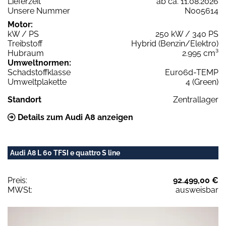
Lieferzeit
ab ca. 11.08.2026
Unsere Nummer
N005614
Motor:
kW / PS
250 kW / 340 PS
Treibstoff
Hybrid (Benzin/Elektro)
Hubraum
2.995 cm³
Umweltnormen:
Schadstoffklasse
Euro6d-TEMP
Umweltplakette
4 (Green)
Standort
Zentrallager
Details zum Audi A8 anzeigen
Audi A8 L 60 TFSI e quattro S line
Preis:
92.499,00 €
MWSt:
ausweisbar