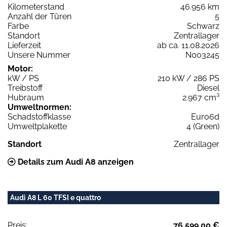
Kilometerstand
46.956 km
Anzahl der Türen
5
Farbe
Schwarz
Standort
Zentrallager
Lieferzeit
ab ca. 11.08.2026
Unsere Nummer
N003245
Motor:
kW / PS
210 kW / 286 PS
Treibstoff
Diesel
Hubraum
2.967 cm³
Umweltnormen:
Schadstoffklasse
Euro6d
Umweltplakette
4 (Green)
Standort
Zentrallager
Details zum Audi A8 anzeigen
Audi A8 L 60 TFSI e quattro
Preis:
76.599,00 €