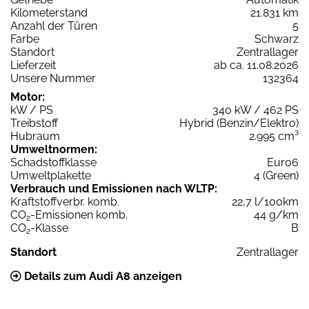
Kilometerstand
21.831 km
Anzahl der Türen
5
Farbe
Schwarz
Standort
Zentrallager
Lieferzeit
ab ca. 11.08.2026
Unsere Nummer
132364
Motor:
kW / PS
340 kW / 462 PS
Treibstoff
Hybrid (Benzin/Elektro)
Hubraum
2.995 cm³
Umweltnormen:
Schadstoffklasse
Euro6
Umweltplakette
4 (Green)
Verbrauch und Emissionen nach WLTP:
Kraftstoffverbr. komb.
22,7 l/100km
CO
-Emissionen komb.
44 g/km
2
CO
-Klasse
B
2
Standort
Zentrallager
Details zum Audi A8 anzeigen