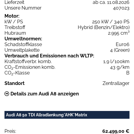
Lieferzeit
ab ca. 11.08.2026
Unsere Nummer
407023
Motor:
kW / PS
250 kW / 340 PS
Treibstoff
Hybrid (Benzin/Elektro)
Hubraum
2.995 cm³
Umweltnormen:
Schadstoffklasse
Euro6
Umweltplakette
4 (Green)
Verbrauch und Emissionen nach WLTP:
Kraftstoffverbr. komb.
1,9 l/100km
CO
-Emissionen komb.
43 g/km
2
CO
-Klasse
B
2
Standort
Zentrallager
Details zum Audi A8 anzeigen
Audi A8 50 TDI Allradlenkung*AHK*Matrix
Preis:
62.499,00 €