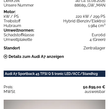
Lieferzeit
ab ca. 11.08.2026
Unsere Nummer
88689_GW_MAN
Motor:
kW / PS
220 kW / 299 PS
Treibstoff
Hybrid (Benzin/Elektro)
Hubraum
1.984 cm³
Umweltnormen:
Schadstoffklasse
Euro6d
Umweltplakette
4 (Green)
Standort
Zentrallager
Details zum Audi A7 anzeigen
Audi A7 Sportback 45 TFSI Q S tronic LED/ACC/Standhzg
Preis:
50.899,00 €
MWSt:
ausweisbar