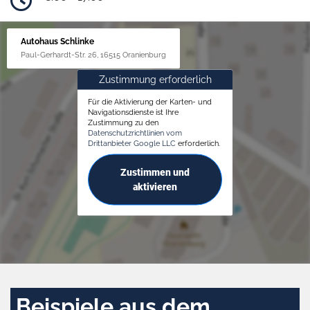
Autohaus Schlinke
Paul-Gerhardt-Str. 26, 16515 Oranienburg
Zustimmung erforderlich
Für die Aktivierung der Karten- und
Navigationsdienste ist Ihre
Zustimmung zu den
Datenschutzrichtlinien vom
Drittanbieter Google LLC
erforderlich.
Zustimmen und
aktivieren
Beispiele aus dem