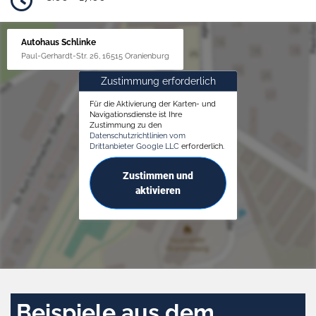
Autohaus Schlinke
Paul-Gerhardt-Str. 26, 16515 Oranienburg
Zustimmung erforderlich
Für die Aktivierung der Karten- und
Navigationsdienste ist Ihre
Zustimmung zu den
Datenschutzrichtlinien vom
Drittanbieter Google LLC
erforderlich.
Zustimmen und
aktivieren
Beispiele aus dem