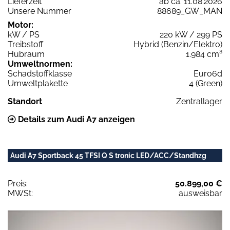
Lieferzeit
ab ca. 11.08.2026
Unsere Nummer
88689_GW_MAN
Motor:
kW / PS
220 kW / 299 PS
Treibstoff
Hybrid (Benzin/Elektro)
Hubraum
1.984 cm³
Umweltnormen:
Schadstoffklasse
Euro6d
Umweltplakette
4 (Green)
Standort
Zentrallager
Details zum Audi A7 anzeigen
Audi A7 Sportback 45 TFSI Q S tronic LED/ACC/Standhzg
Preis:
50.899,00 €
MWSt:
ausweisbar