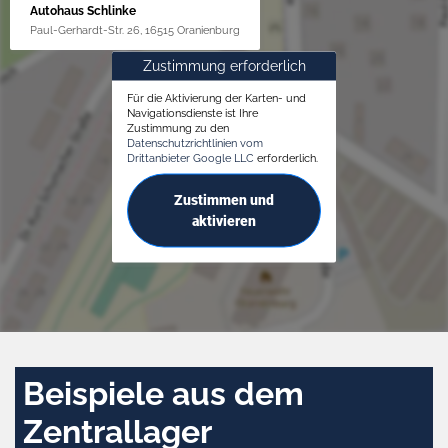
Autohaus Schlinke
Paul-Gerhardt-Str. 26, 16515 Oranienburg
Zustimmung erforderlich
Für die Aktivierung der Karten- und
Navigationsdienste ist Ihre
Zustimmung zu den
Datenschutzrichtlinien vom
Drittanbieter Google LLC
erforderlich.
Zustimmen und
aktivieren
Beispiele aus dem
Zentrallager