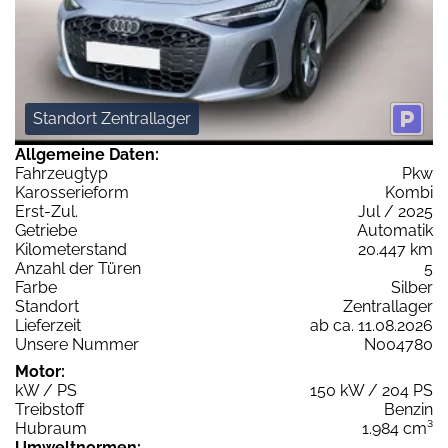
Standort Zentrallager
Allgemeine Daten:
Fahrzeugtyp
Pkw
Karosserieform
Kombi
Erst-Zul.
Jul / 2025
Getriebe
Automatik
Kilometerstand
20.447 km
Anzahl der Türen
5
Farbe
Silber
Standort
Zentrallager
Lieferzeit
ab ca. 11.08.2026
Unsere Nummer
N004780
Motor:
kW / PS
150 kW / 204 PS
Treibstoff
Benzin
Hubraum
1.984 cm³
Umweltnormen: