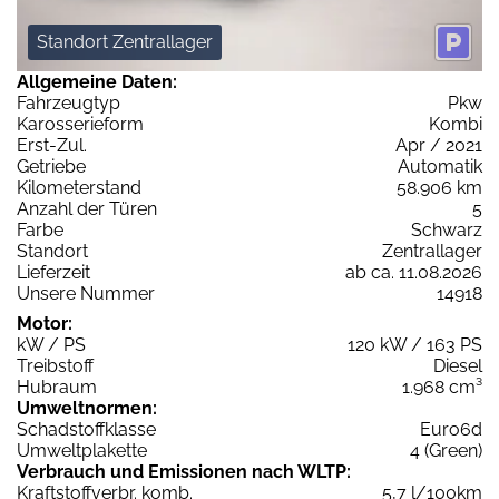
Standort Zentrallager
Allgemeine Daten:
Fahrzeugtyp
Pkw
Karosserieform
Kombi
Erst-Zul.
Apr / 2021
Getriebe
Automatik
Kilometerstand
58.906 km
Anzahl der Türen
5
Farbe
Schwarz
Standort
Zentrallager
Lieferzeit
ab ca. 11.08.2026
Unsere Nummer
14918
Motor:
kW / PS
120 kW / 163 PS
Treibstoff
Diesel
Hubraum
1.968 cm³
Umweltnormen:
Schadstoffklasse
Euro6d
Umweltplakette
4 (Green)
Verbrauch und Emissionen nach WLTP:
Kraftstoffverbr. komb.
5,7 l/100km