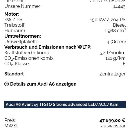
Lieferzeit
ab ca. 11.08.2026
Unsere Nummer
14443
Motor:
kW / PS
150 kW / 204 PS
Treibstoff
Diesel
Hubraum
1.968 cm³
Umweltnormen:
Umweltplakette
4 (Green)
Verbrauch und Emissionen nach WLTP:
Kraftstoffverbr. komb.
5,4 l/100km
CO
-Emissionen komb.
141 g/km
2
CO
-Klasse
E
2
Standort
Zentrallager
Details zum Audi A6 anzeigen
Audi A6 Avant 45 TFSI Q S tronic advanced LED/ACC/Kam
Preis:
47.699,00 €
MWSt:
ausweisbar