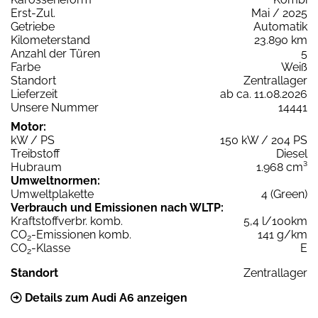
Erst-Zul.
Mai / 2025
Getriebe
Automatik
Kilometerstand
23.890 km
Anzahl der Türen
5
Farbe
Weiß
Standort
Zentrallager
Lieferzeit
ab ca. 11.08.2026
Unsere Nummer
14441
Motor:
kW / PS
150 kW / 204 PS
Treibstoff
Diesel
Hubraum
1.968 cm³
Umweltnormen:
Umweltplakette
4 (Green)
Verbrauch und Emissionen nach WLTP:
Kraftstoffverbr. komb.
5,4 l/100km
CO
-Emissionen komb.
141 g/km
2
CO
-Klasse
E
2
Standort
Zentrallager
Details zum Audi A6 anzeigen