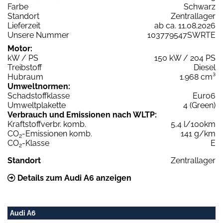
Farbe
Schwarz
Standort
Zentrallager
Lieferzeit
ab ca. 11.08.2026
Unsere Nummer
103779547SWRTE
Motor:
kW / PS
150 kW / 204 PS
Treibstoff
Diesel
Hubraum
1.968 cm³
Umweltnormen:
Schadstoffklasse
Euro6
Umweltplakette
4 (Green)
Verbrauch und Emissionen nach WLTP:
Kraftstoffverbr. komb.
5,4 l/100km
CO
-Emissionen komb.
141 g/km
2
CO
-Klasse
E
2
Standort
Zentrallager
Details zum Audi A6 anzeigen
Audi A6