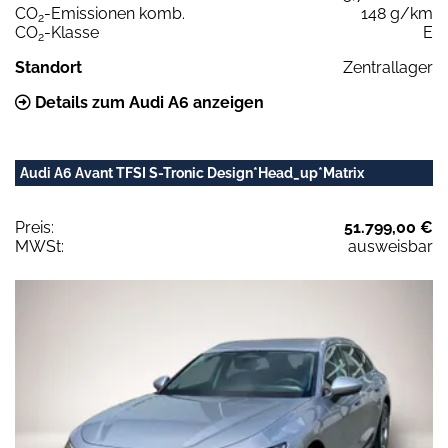
CO
-Emissionen komb.
148 g/km
2
CO
-Klasse
E
2
Standort
Zentrallager
Details zum Audi A6 anzeigen
Audi A6 Avant TFSI S-Tronic Design*Head_up*Matrix
Preis:
51.799,00 €
MWSt:
ausweisbar