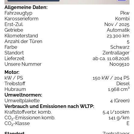
Allgemeine Daten:
Fahrzeugtyp
Pkw
Karosserieform
Kombi
Erst-Zul.
Nov / 2025
Getriebe
Automatik
Kilometerstand
23.300 km
Anzahl der Türen
5
Farbe
Schwarz
Standort
Zentrallager
Lieferzeit
ab ca. 11.08.2026
Unsere Nummer
N009510
Motor:
kW / PS
150 kW / 204 PS
Treibstoff
Diesel
Hubraum
1.968 cm³
Umweltnormen:
Umweltplakette
4 (Green)
Verbrauch und Emissionen nach WLTP:
Kraftstoffverbr. komb.
5,4 l/100km
CO
-Emissionen komb.
141 g/km
2
CO
-Klasse
E
2
Standort
Zentrallager