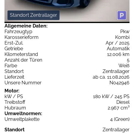
Standort Zentrallager
Allgemeine Daten:
Fahrzeugtyp
Pkw
Karosserieform
Kombi
Erst-Zul.
Apr / 2025
Getriebe
Automatik
Kilometerstand
12.006 km
Anzahl der Türen
5
Farbe
Weiß
Standort
Zentrallager
Lieferzeit
ab ca. 11.08.2026
Unsere Nummer
N042946
Motor:
kW / PS
180 kW / 245 PS
Treibstoff
Diesel
Hubraum
2.967 cm³
Umweltnormen:
Umweltplakette
4 (Green)
Standort
Zentrallager