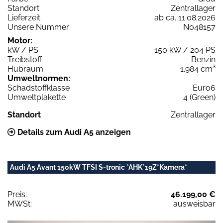
Standort
Zentrallager
Lieferzeit
ab ca. 11.08.2026
Unsere Nummer
N048157
Motor:
kW / PS
150 kW / 204 PS
Treibstoff
Benzin
Hubraum
1.984 cm³
Umweltnormen:
Schadstoffklasse
Euro6
Umweltplakette
4 (Green)
Standort
Zentrallager
Details zum Audi A5 anzeigen
Audi A5 Avant 150kW TFSI S-tronic *AHK*19Z*Kamera*
Preis:
46.199,00 €
MWSt:
ausweisbar