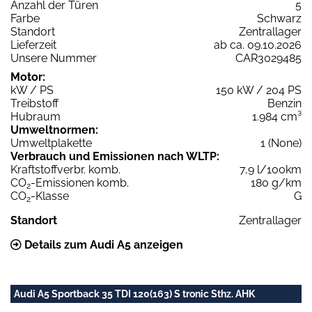
Anzahl der Türen
5
Farbe
Schwarz
Standort
Zentrallager
Lieferzeit
ab ca. 09.10.2026
Unsere Nummer
CAR3029485
Motor:
kW / PS
150 kW / 204 PS
Treibstoff
Benzin
Hubraum
1.984 cm³
Umweltnormen:
Umweltplakette
1 (None)
Verbrauch und Emissionen nach WLTP:
Kraftstoffverbr. komb.
7,9 l/100km
CO
-Emissionen komb.
180 g/km
2
CO
-Klasse
G
2
Standort
Zentrallager
Details zum Audi A5 anzeigen
Audi A5 Sportback 35 TDI 120(163) S tronic Sthz. AHK