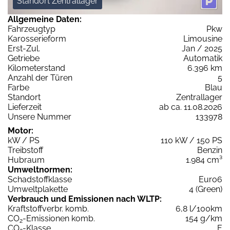
Standort Zentrallager
Allgemeine Daten:
Fahrzeugtyp
Pkw
Karosserieform
Limousine
Erst-Zul.
Jan / 2025
Getriebe
Automatik
Kilometerstand
6.396 km
Anzahl der Türen
5
Farbe
Blau
Standort
Zentrallager
Lieferzeit
ab ca. 11.08.2026
Unsere Nummer
133978
Motor:
kW / PS
110 kW / 150 PS
Treibstoff
Benzin
Hubraum
1.984 cm³
Umweltnormen:
Schadstoffklasse
Euro6
Umweltplakette
4 (Green)
Verbrauch und Emissionen nach WLTP:
Kraftstoffverbr. komb.
6,8 l/100km
CO
-Emissionen komb.
154 g/km
2
CO
-Klasse
E