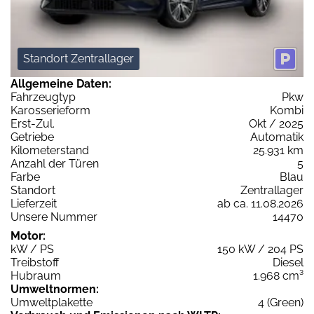
Standort Zentrallager
Allgemeine Daten:
Fahrzeugtyp
Pkw
Karosserieform
Kombi
Erst-Zul.
Okt / 2025
Getriebe
Automatik
Kilometerstand
25.931 km
Anzahl der Türen
5
Farbe
Blau
Standort
Zentrallager
Lieferzeit
ab ca. 11.08.2026
Unsere Nummer
14470
Motor:
kW / PS
150 kW / 204 PS
Treibstoff
Diesel
Hubraum
1.968 cm³
Umweltnormen:
Umweltplakette
4 (Green)