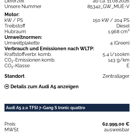
Lieferzeit
ab ca. 11.08.2026
Unsere Nummer
85342_GW_MUE-V
Motor:
kW / PS
150 kW / 204 PS
Treibstoff
Diesel
Hubraum
1.968 cm³
Umweltnormen:
Umweltplakette
4 (Green)
Verbrauch und Emissionen nach WLTP:
Kraftstoffverbr. komb.
5,4 l/100km
CO
-Emissionen komb.
143 g/km
2
CO
-Klasse
E
2
Standort
Zentrallager
Details zum Audi A5 anzeigen
Audi A5 2.0 TFSI 7-Gang S tronic quattro
Preis:
62.999,00 €
MWSt:
ausweisbar