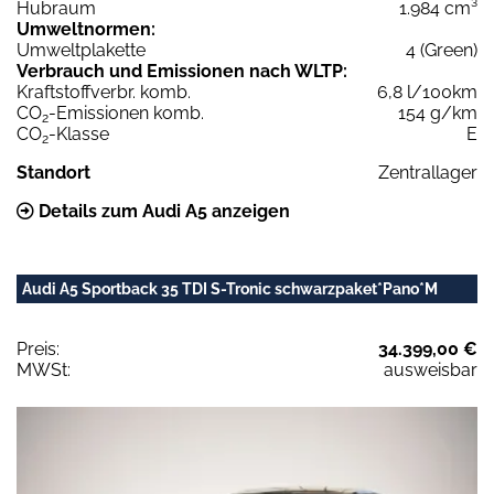
Hubraum
1.984 cm³
Umweltnormen:
Umweltplakette
4 (Green)
Verbrauch und Emissionen nach WLTP:
Kraftstoffverbr. komb.
6,8 l/100km
CO
-Emissionen komb.
154 g/km
2
CO
-Klasse
E
2
Standort
Zentrallager
Details zum Audi A5 anzeigen
Audi A5 Sportback 35 TDI S-Tronic schwarzpaket*Pano*M
Preis:
34.399,00 €
MWSt:
ausweisbar