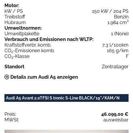
Motor:
kW / PS
150 kW / 204 PS
Treibstoff
Benzin
Hubraum
1.984 cm³
Umweltnormen:
Umweltplakette
1 (None)
Verbrauch und Emissionen nach WLTP:
Kraftstoffverbr. komb.
7,3 l/100km
CO
-Emissionen komb.
165 g/km
2
CO
-Klasse
F
2
Standort
Zentrallager
Details zum Audi A5 anzeigen
Audi A5 Avant 2.0TFSI S tronic S-Line BLACK/19"/KAM/N
Preis:
46.099,00 €
MWSt:
ausweisbar