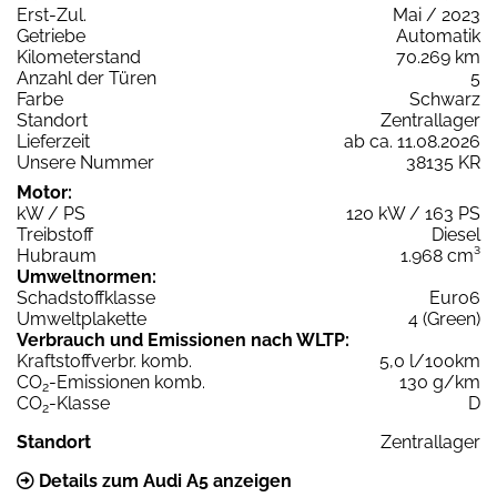
Erst-Zul.
Mai / 2023
Getriebe
Automatik
Kilometerstand
70.269 km
Anzahl der Türen
5
Farbe
Schwarz
Standort
Zentrallager
Lieferzeit
ab ca. 11.08.2026
Unsere Nummer
38135 KR
Motor:
kW / PS
120 kW / 163 PS
Treibstoff
Diesel
Hubraum
1.968 cm³
Umweltnormen:
Schadstoffklasse
Euro6
Umweltplakette
4 (Green)
Verbrauch und Emissionen nach WLTP:
Kraftstoffverbr. komb.
5,0 l/100km
CO
-Emissionen komb.
130 g/km
2
CO
-Klasse
D
2
Standort
Zentrallager
Details zum Audi A5 anzeigen