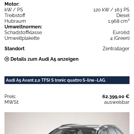
Motor:
kW / PS
120 kW / 163 PS
Treibstoff
Diesel
Hubraum
1.968 cm³
Umweltnormen:
Schadstoffklasse
Euro6d
Umweltplakette
4 (Green)
Standort
Zentrallager
Details zum Audi A5 anzeigen
Audi A5 Avant 2,0 TFSI S tronic quattro S-line -LAG.
Preis:
62.399,00 €
MWSt:
ausweisbar