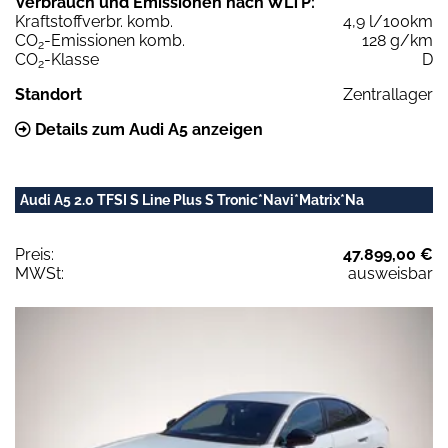
Verbrauch und Emissionen nach WLTP:
Kraftstoffverbr. komb.
4,9 l/100km
CO
-Emissionen komb.
128 g/km
2
CO
-Klasse
D
2
Standort
Zentrallager
Details zum Audi A5 anzeigen
Audi A5 2.0 TFSI S Line Plus S Tronic*Navi*Matrix*Na
Preis:
47.899,00 €
MWSt:
ausweisbar