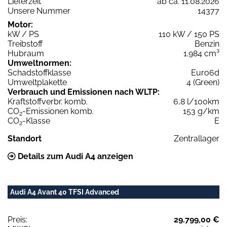
Lieferzeit
ab ca. 11.08.2026
Unsere Nummer
14377
Motor:
kW / PS
110 kW / 150 PS
Treibstoff
Benzin
Hubraum
1.984 cm³
Umweltnormen:
Schadstoffklasse
Euro6d
Umweltplakette
4 (Green)
Verbrauch und Emissionen nach WLTP:
Kraftstoffverbr. komb.
6,8 l/100km
CO
-Emissionen komb.
153 g/km
2
CO
-Klasse
E
2
Standort
Zentrallager
Details zum Audi A4 anzeigen
Audi A4 Avant 40 TFSI Advanced
Preis:
29.799,00 €