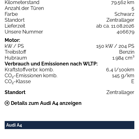
Kilometerstand
79.562 km
Anzahl der Türen
5
Farbe
Schwarz
Standort
Zentrallager
Lieferzeit
ab ca. 11.08.2026
Unsere Nummer
406679
Motor:
kW / PS
150 kW / 204 PS
Treibstoff
Benzin
Hubraum
1.984 cm³
Verbrauch und Emissionen nach WLTP:
Kraftstoffverbr. komb.
6,4 l/100km
CO
-Emissionen komb.
145 g/km
2
CO
-Klasse
E
2
Standort
Zentrallager
Details zum Audi A4 anzeigen
Audi A4