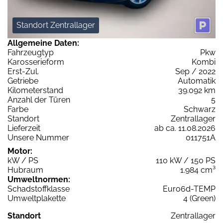
Standort Zentrallager
Allgemeine Daten:
Fahrzeugtyp
Pkw
Karosserieform
Kombi
Erst-Zul.
Sep / 2022
Getriebe
Automatik
Kilometerstand
39.092 km
Anzahl der Türen
5
Farbe
Schwarz
Standort
Zentrallager
Lieferzeit
ab ca. 11.08.2026
Unsere Nummer
011751A
Motor:
kW / PS
110 kW / 150 PS
Hubraum
1.984 cm³
Umweltnormen:
Schadstoffklasse
Euro6d-TEMP
Umweltplakette
4 (Green)
Standort
Zentrallager