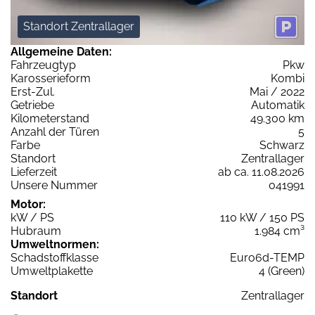
Standort Zentrallager
Allgemeine Daten:
Fahrzeugtyp
Pkw
Karosserieform
Kombi
Erst-Zul.
Mai / 2022
Getriebe
Automatik
Kilometerstand
49.300 km
Anzahl der Türen
5
Farbe
Schwarz
Standort
Zentrallager
Lieferzeit
ab ca. 11.08.2026
Unsere Nummer
041991
Motor:
kW / PS
110 kW / 150 PS
Hubraum
1.984 cm³
Umweltnormen:
Schadstoffklasse
Euro6d-TEMP
Umweltplakette
4 (Green)
Standort
Zentrallager