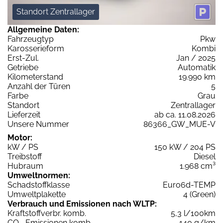
Standort Zentrallager
Allgemeine Daten:
Fahrzeugtyp
Pkw
Karosserieform
Kombi
Erst-Zul.
Jan / 2025
Getriebe
Automatik
Kilometerstand
19.990 km
Anzahl der Türen
5
Farbe
Grau
Standort
Zentrallager
Lieferzeit
ab ca. 11.08.2026
Unsere Nummer
86366_GW_MUE-V
Motor:
kW / PS
150 kW / 204 PS
Treibstoff
Diesel
Hubraum
1.968 cm³
Umweltnormen:
Schadstoffklasse
Euro6d-TEMP
Umweltplakette
4 (Green)
Verbrauch und Emissionen nach WLTP:
Kraftstoffverbr. komb.
5,3 l/100km
CO
-Emissionen komb.
140 g/km