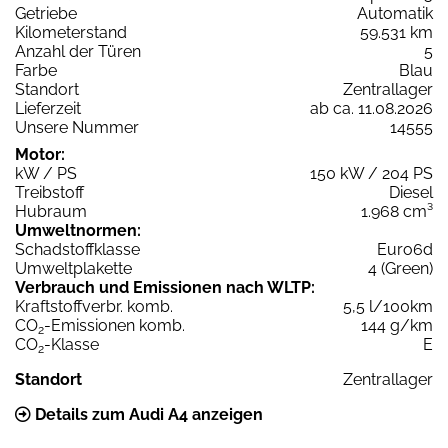
Getriebe
Automatik
Kilometerstand
59.531 km
Anzahl der Türen
5
Farbe
Blau
Standort
Zentrallager
Lieferzeit
ab ca. 11.08.2026
Unsere Nummer
14555
Motor:
kW / PS
150 kW / 204 PS
Treibstoff
Diesel
Hubraum
1.968 cm³
Umweltnormen:
Schadstoffklasse
Euro6d
Umweltplakette
4 (Green)
Verbrauch und Emissionen nach WLTP:
Kraftstoffverbr. komb.
5,5 l/100km
CO
-Emissionen komb.
144 g/km
2
CO
-Klasse
E
2
Standort
Zentrallager
Details zum Audi A4 anzeigen