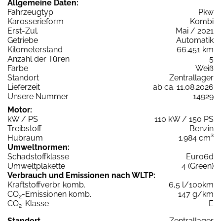
Allgemeine Daten:
Fahrzeugtyp
Pkw
Karosserieform
Kombi
Erst-Zul.
Mai / 2021
Getriebe
Automatik
Kilometerstand
66.451 km
Anzahl der Türen
5
Farbe
Weiß
Standort
Zentrallager
Lieferzeit
ab ca. 11.08.2026
Unsere Nummer
14929
Motor:
kW / PS
110 kW / 150 PS
Treibstoff
Benzin
Hubraum
1.984 cm³
Umweltnormen:
Schadstoffklasse
Euro6d
Umweltplakette
4 (Green)
Verbrauch und Emissionen nach WLTP:
Kraftstoffverbr. komb.
6,5 l/100km
CO
-Emissionen komb.
147 g/km
2
CO
-Klasse
E
2
Standort
Zentrallager