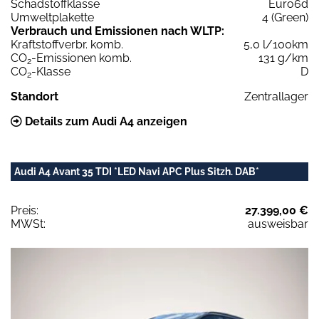
Schadstoffklasse
Euro6d
Umweltplakette
4 (Green)
Verbrauch und Emissionen nach WLTP:
Kraftstoffverbr. komb.
5,0 l/100km
CO
-Emissionen komb.
131 g/km
2
CO
-Klasse
D
2
Standort
Zentrallager
Details zum Audi A4 anzeigen
Audi A4 Avant 35 TDI *LED Navi APC Plus Sitzh. DAB*
Preis:
27.399,00 €
MWSt:
ausweisbar