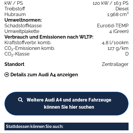
kW / PS
120 kW / 163 PS
Treibstoff
Diesel
Hubraum
1.968 cm³
Umweltnormen:
Schadstoffklasse
Euro6d-TEMP
Umweltplakette
4 (Green)
Verbrauch und Emissionen nach WLTP:
Kraftstoffverbr. komb.
4,8 l/100km
CO
-Emissionen komb.
127 g/km
2
CO
-Klasse
D
2
Standort
Zentrallager
Details zum Audi A4 anzeigen
Weitere Audi A4 und andere Fahrzeuge
können Sie hier suchen
Stattdessen können Sie auch: