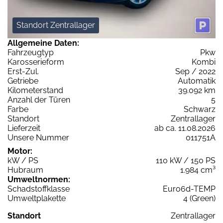
Standort Zentrallager
Allgemeine Daten:
Fahrzeugtyp
Pkw
Karosserieform
Kombi
Erst-Zul.
Sep / 2022
Getriebe
Automatik
Kilometerstand
39.092 km
Anzahl der Türen
5
Farbe
Schwarz
Standort
Zentrallager
Lieferzeit
ab ca. 11.08.2026
Unsere Nummer
011751A
Motor:
kW / PS
110 kW / 150 PS
Hubraum
1.984 cm³
Umweltnormen:
Schadstoffklasse
Euro6d-TEMP
Umweltplakette
4 (Green)
Standort
Zentrallager