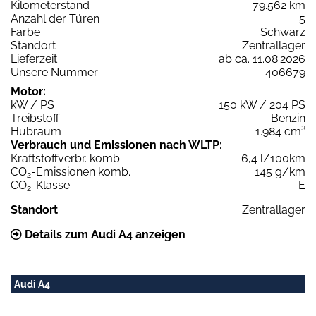
Kilometerstand
79.562 km
Anzahl der Türen
5
Farbe
Schwarz
Standort
Zentrallager
Lieferzeit
ab ca. 11.08.2026
Unsere Nummer
406679
Motor:
kW / PS
150 kW / 204 PS
Treibstoff
Benzin
Hubraum
1.984 cm³
Verbrauch und Emissionen nach WLTP:
Kraftstoffverbr. komb.
6,4 l/100km
CO
-Emissionen komb.
145 g/km
2
CO
-Klasse
E
2
Standort
Zentrallager
Details zum Audi A4 anzeigen
Audi A4