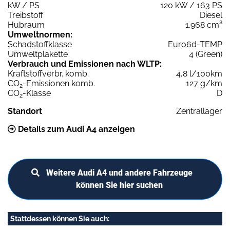
kW / PS
120 kW / 163 PS
Treibstoff
Diesel
Hubraum
1.968 cm³
Umweltnormen:
Schadstoffklasse
Euro6d-TEMP
Umweltplakette
4 (Green)
Verbrauch und Emissionen nach WLTP:
Kraftstoffverbr. komb.
4,8 l/100km
CO
-Emissionen komb.
127 g/km
2
CO
-Klasse
D
2
Standort
Zentrallager
Details zum Audi A4 anzeigen
Weitere Audi A4 und andere Fahrzeuge
können Sie hier suchen
Stattdessen können Sie auch: