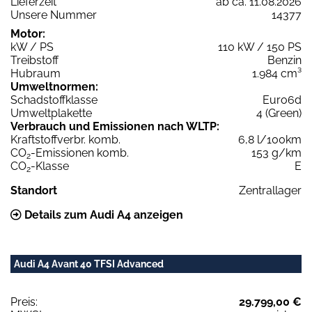
Lieferzeit
ab ca. 11.08.2026
Unsere Nummer
14377
Motor:
kW / PS
110 kW / 150 PS
Treibstoff
Benzin
Hubraum
1.984 cm³
Umweltnormen:
Schadstoffklasse
Euro6d
Umweltplakette
4 (Green)
Verbrauch und Emissionen nach WLTP:
Kraftstoffverbr. komb.
6,8 l/100km
CO
-Emissionen komb.
153 g/km
2
CO
-Klasse
E
2
Standort
Zentrallager
Details zum Audi A4 anzeigen
Audi A4 Avant 40 TFSI Advanced
Preis:
29.799,00 €