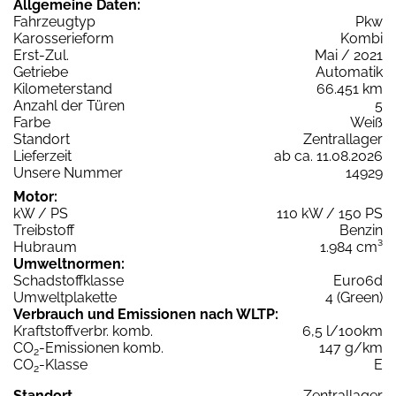
Allgemeine Daten:
Fahrzeugtyp
Pkw
Karosserieform
Kombi
Erst-Zul.
Mai / 2021
Getriebe
Automatik
Kilometerstand
66.451 km
Anzahl der Türen
5
Farbe
Weiß
Standort
Zentrallager
Lieferzeit
ab ca. 11.08.2026
Unsere Nummer
14929
Motor:
kW / PS
110 kW / 150 PS
Treibstoff
Benzin
Hubraum
1.984 cm³
Umweltnormen:
Schadstoffklasse
Euro6d
Umweltplakette
4 (Green)
Verbrauch und Emissionen nach WLTP:
Kraftstoffverbr. komb.
6,5 l/100km
CO
-Emissionen komb.
147 g/km
2
CO
-Klasse
E
2
Standort
Zentrallager