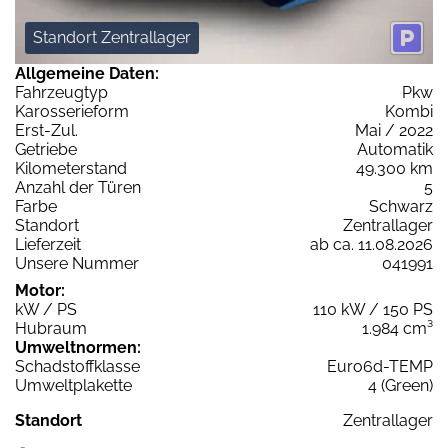
Standort Zentrallager
Allgemeine Daten:
Fahrzeugtyp
Pkw
Karosserieform
Kombi
Erst-Zul.
Mai / 2022
Getriebe
Automatik
Kilometerstand
49.300 km
Anzahl der Türen
5
Farbe
Schwarz
Standort
Zentrallager
Lieferzeit
ab ca. 11.08.2026
Unsere Nummer
041991
Motor:
kW / PS
110 kW / 150 PS
Hubraum
1.984 cm³
Umweltnormen:
Schadstoffklasse
Euro6d-TEMP
Umweltplakette
4 (Green)
Standort
Zentrallager