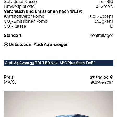
Schadstoffklasse
Euro6d
Umweltplakette
4 (Green)
Verbrauch und Emissionen nach WLTP:
Kraftstoffverbr. komb.
5,0 l/100km
CO
-Emissionen komb.
131 g/km
2
CO
-Klasse
D
2
Standort
Zentrallager
Details zum Audi A4 anzeigen
Audi A4 Avant 35 TDI *LED Navi APC Plus Sitzh. DAB*
Preis:
27.399,00 €
MWSt:
ausweisbar