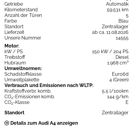
Getriebe
Automatik
Kilometerstand
59.531 km
Anzahl der Türen
5
Farbe
Blau
Standort
Zentrallager
Lieferzeit
ab ca. 11.08.2026
Unsere Nummer
14555
Motor:
kW / PS
150 kW / 204 PS
Treibstoff
Diesel
Hubraum
1.968 cm³
Umweltnormen:
Schadstoffklasse
Euro6d
Umweltplakette
4 (Green)
Verbrauch und Emissionen nach WLTP:
Kraftstoffverbr. komb.
5,5 l/100km
CO
-Emissionen komb.
144 g/km
2
CO
-Klasse
E
2
Standort
Zentrallager
Details zum Audi A4 anzeigen