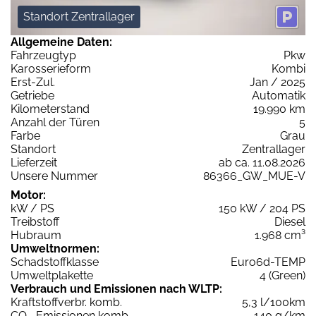
Standort Zentrallager
Allgemeine Daten:
Fahrzeugtyp
Pkw
Karosserieform
Kombi
Erst-Zul.
Jan / 2025
Getriebe
Automatik
Kilometerstand
19.990 km
Anzahl der Türen
5
Farbe
Grau
Standort
Zentrallager
Lieferzeit
ab ca. 11.08.2026
Unsere Nummer
86366_GW_MUE-V
Motor:
kW / PS
150 kW / 204 PS
Treibstoff
Diesel
Hubraum
1.968 cm³
Umweltnormen:
Schadstoffklasse
Euro6d-TEMP
Umweltplakette
4 (Green)
Verbrauch und Emissionen nach WLTP:
Kraftstoffverbr. komb.
5,3 l/100km
CO
-Emissionen komb.
140 g/km