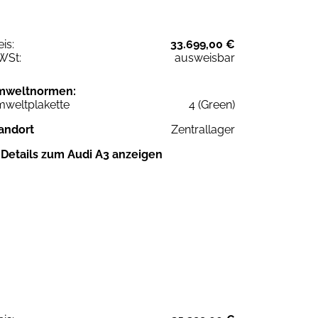
eis:
33.699,00 €
WSt:
ausweisbar
mweltnormen:
weltplakette
4 (Green)
andort
Zentrallager
Details zum Audi A3 anzeigen