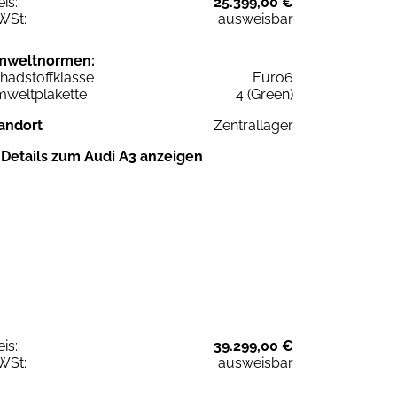
eis:
25.399,00 €
WSt:
ausweisbar
mweltnormen:
hadstoffklasse
Euro6
weltplakette
4 (Green)
andort
Zentrallager
Details zum Audi A3 anzeigen
eis:
39.299,00 €
WSt:
ausweisbar