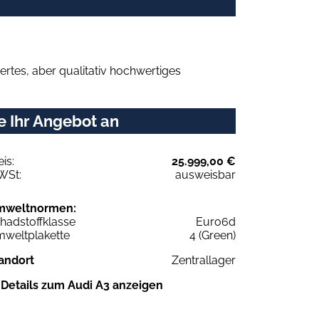
rtes, aber qualitativ hochwertiges
e Ihr Angebot an
eis:
25.999,00 €
WSt:
ausweisbar
mweltnormen:
hadstoffklasse
Euro6d
weltplakette
4 (Green)
andort
Zentrallager
Details zum Audi A3 anzeigen