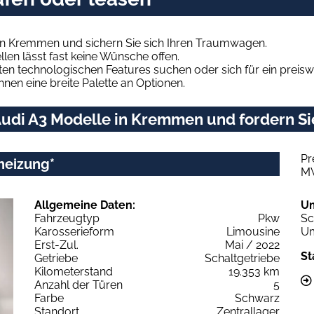
in Kremmen und sichern Sie sich Ihren Traumwagen.
len lässt fast keine Wünsche offen.
en technologischen Features suchen oder sich für ein preiswe
hnen eine breite Palette an Optionen.
udi A3 Modelle in Kremmen und fordern Si
Pr
heizung*
M
Allgemeine Daten:
U
Fahrzeugtyp
Pkw
Sc
Karosserieform
Limousine
Um
Erst-Zul.
Mai / 2022
St
Getriebe
Schaltgetriebe
Kilometerstand
19.353 km
Anzahl der Türen
5
Farbe
Schwarz
Standort
Zentrallager