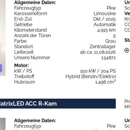
Allgemeine Daten:
U
Fahrzeugtyp
Pkw
Sc
Karosserieform
Limousine
Ve
Erst-Zul.
Okt / 2025
Kr
Getriebe
Automatik
C
Kilometerstand
4.915 km
C
Anzahl der Türen
5
St
Farbe
Grau
Standort
Zentrallager
Lieferzeit
ab ca. 11.08.2026
Unsere Nummer
134871
Motor:
kW / PS
150 kW / 204 PS
Treibstoff
Hybrid (Benzin/Elektro)
Hubraum
1.498 cm³
Pr
 MatrixLED ACC R-Kam
M
Allgemeine Daten:
U
Fahrzeugtyp
Pkw
Sc