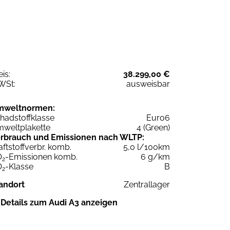
eis:
38.299,00 €
WSt:
ausweisbar
mweltnormen:
hadstoffklasse
Euro6
weltplakette
4 (Green)
rbrauch und Emissionen nach WLTP:
aftstoffverbr. komb.
5,0 l/100km
O
-Emissionen komb.
6 g/km
2
O
-Klasse
B
2
andort
Zentrallager
Details zum Audi A3 anzeigen