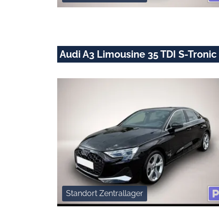
Audi A3 Limousine 35 TDI S-Troni
Standort Zentrallager