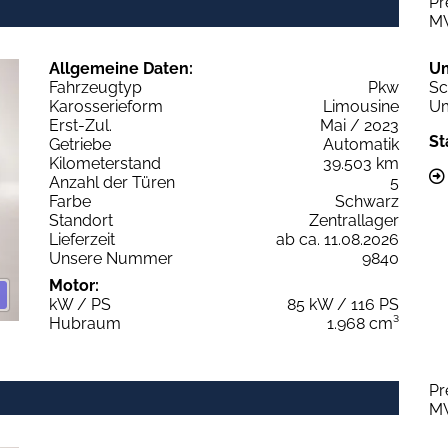
Pr
M
Allgemeine Daten:
U
Fahrzeugtyp
Pkw
Sc
Karosserieform
Limousine
Um
Erst-Zul.
Mai / 2023
St
Getriebe
Automatik
Kilometerstand
39.503 km
Anzahl der Türen
5
Farbe
Schwarz
Standort
Zentrallager
Lieferzeit
ab ca. 11.08.2026
Unsere Nummer
9840
Motor:
kW / PS
85 kW / 116 PS
Hubraum
1.968 cm³
Pr
M