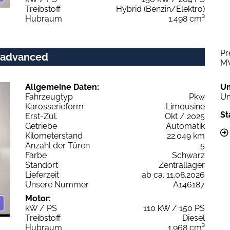
Treibstoff
Hybrid (Benzin/Elektro)
Hubraum
1.498 cm³
Pr
c advanced
M
Allgemeine Daten:
U
Fahrzeugtyp
Pkw
Um
Karosserieform
Limousine
St
Erst-Zul.
Okt / 2025
Getriebe
Automatik
Kilometerstand
22.049 km
Anzahl der Türen
5
Farbe
Schwarz
Standort
Zentrallager
Lieferzeit
ab ca. 11.08.2026
Unsere Nummer
A146187
Motor:
kW / PS
110 kW / 150 PS
Treibstoff
Diesel
Hubraum
1.968 cm³