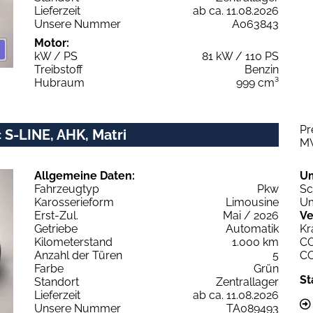
Lieferzeit
ab ca. 11.08.2026
Unsere Nummer
A063843
Motor:
kW / PS
81 kW / 110 PS
Treibstoff
Benzin
Hubraum
999 cm³
Pr
 S-LINE, AHK, Matri
M
Allgemeine Daten:
U
Fahrzeugtyp
Pkw
Sc
Karosserieform
Limousine
Um
Erst-Zul.
Mai / 2026
Ve
Getriebe
Automatik
Kr
Kilometerstand
1.000 km
C
Anzahl der Türen
5
C
Farbe
Grün
St
Standort
Zentrallager
Lieferzeit
ab ca. 11.08.2026
Unsere Nummer
TA089493