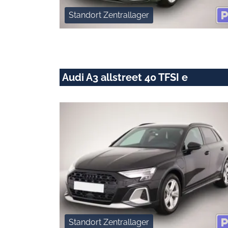
Standort Zentrallager
Audi A3 allstreet 40 TFSI e
Standort Zentrallager