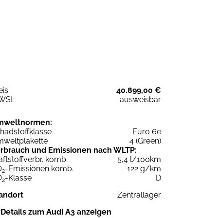
eis:
40.899,00 €
WSt:
ausweisbar
mweltnormen:
hadstoffklasse
Euro 6e
weltplakette
4 (Green)
rbrauch und Emissionen nach WLTP:
aftstoffverbr. komb.
5,4 l/100km
O
-Emissionen komb.
122 g/km
2
O
-Klasse
D
2
andort
Zentrallager
Details zum Audi A3 anzeigen