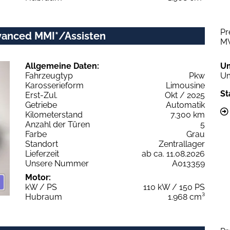
Pr
dvanced MMI*/Assisten
M
Allgemeine Daten:
U
Fahrzeugtyp
Pkw
Um
Karosserieform
Limousine
St
Erst-Zul.
Okt / 2025
Getriebe
Automatik
Kilometerstand
7.300 km
Anzahl der Türen
5
Farbe
Grau
Standort
Zentrallager
Lieferzeit
ab ca. 11.08.2026
Unsere Nummer
A013359
Motor:
kW / PS
110 kW / 150 PS
Hubraum
1.968 cm³