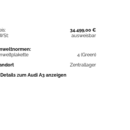
eis:
34.499,00 €
WSt:
ausweisbar
mweltnormen:
weltplakette
4 (Green)
andort
Zentrallager
Details zum Audi A3 anzeigen