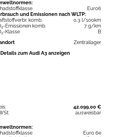
mweltnormen:
hadstoffklasse
Euro6
rbrauch und Emissionen nach WLTP:
aftstoffverbr. komb.
0,3 l/100km
O
-Emissionen komb.
7 g/km
2
O
-Klasse
B
2
andort
Zentrallager
Details zum Audi A3 anzeigen
eis:
42.099,00 €
WSt:
ausweisbar
mweltnormen:
hadstoffklasse
Euro 6e