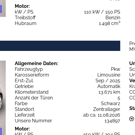
Motor:
kW / PS
110 kW / 150 PS
Treibstoff
Benzin
Hubraum
1.498 cm³
Pr
M
Allgemeine Daten:
U
Fahrzeugtyp
Pkw
Sc
Karosserieform
Limousine
Um
Erst-Zul.
Sep / 2025
Ve
Getriebe
Automatik
Kr
Kilometerstand
13.671 km
C
Anzahl der Türen
5
C
Farbe
Schwarz
St
Standort
Zentrallager
Lieferzeit
ab ca. 11.08.2026
Unsere Nummer
134897
Motor:
kW / PS
150 kW / 204 PS