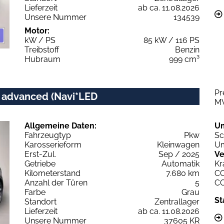
Lieferzeit
ab ca. 11.08.2026
Unsere Nummer
134539
Motor:
kW / PS
85 kW / 116 PS
Treibstoff
Benzin
Hubraum
999 cm³
Pr
c advanced (Navi*LED
M
Allgemeine Daten:
U
Fahrzeugtyp
Pkw
Sc
Karosserieform
Kleinwagen
Um
Erst-Zul.
Sep / 2025
Ve
Getriebe
Automatik
Kr
Kilometerstand
7.680 km
C
Anzahl der Türen
5
C
Farbe
Grau
St
Standort
Zentrallager
Lieferzeit
ab ca. 11.08.2026
Unsere Nummer
37605 KR