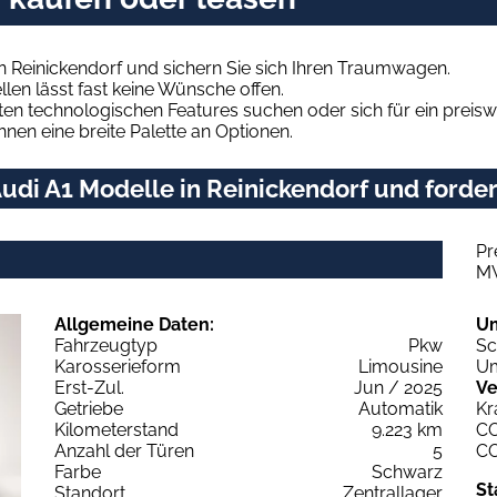
n Reinickendorf und sichern Sie sich Ihren Traumwagen.
len lässt fast keine Wünsche offen.
en technologischen Features suchen oder sich für ein preiswe
hnen eine breite Palette an Optionen.
di A1 Modelle in Reinickendorf und forder
Pr
M
Allgemeine Daten:
U
Fahrzeugtyp
Pkw
Sc
Karosserieform
Limousine
Um
Erst-Zul.
Jun / 2025
Ve
Getriebe
Automatik
Kr
Kilometerstand
9.223 km
C
Anzahl der Türen
5
C
Farbe
Schwarz
St
Standort
Zentrallager