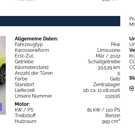
Pr
M
Allgemeine Daten:
U
Fahrzeugtyp
Pkw
Um
Karosserieform
Limousine
Ve
Erst-Zul.
Mär / 2022
Kr
Getriebe
Schaltgetriebe
C
Kilometerstand
39.539 km
C
Anzahl der Türen
5
St
Farbe
Gelb
Standort
Zentrallager
Lieferzeit
ab ca. 11.08.2026
Unsere Nummer
132516
Motor:
kW / PS
81 kW / 110 PS
Treibstoff
Benzin
Hubraum
999 cm³