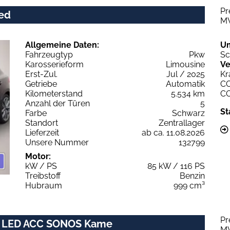
Pr
ced
M
Allgemeine Daten:
U
Fahrzeugtyp
Pkw
Sc
Karosserieform
Limousine
Ve
Erst-Zul.
Jul / 2025
Kr
Getriebe
Automatik
C
Kilometerstand
5.534 km
C
Anzahl der Türen
5
St
Farbe
Schwarz
Standort
Zentrallager
Lieferzeit
ab ca. 11.08.2026
Unsere Nummer
132799
Motor:
kW / PS
85 kW / 116 PS
Treibstoff
Benzin
Hubraum
999 cm³
Pr
nic LED ACC SONOS Kame
M