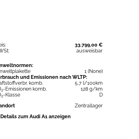
eis:
33.799,00 €
WSt:
ausweisbar
mweltnormen:
weltplakette
1 (None)
rbrauch und Emissionen nach WLTP:
aftstoffverbr. komb.
5,7 l/100km
O
-Emissionen komb.
128 g/km
2
O
-Klasse
D
2
andort
Zentrallager
Details zum Audi A1 anzeigen