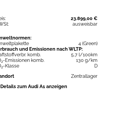
eis:
23.899,00 €
WSt:
ausweisbar
mweltnormen:
weltplakette
4 (Green)
rbrauch und Emissionen nach WLTP:
aftstoffverbr. komb.
5,7 l/100km
O
-Emissionen komb.
130 g/km
2
O
-Klasse
D
2
andort
Zentrallager
Details zum Audi A1 anzeigen