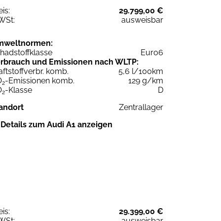
eis:
29.799,00 €
WSt:
ausweisbar
mweltnormen:
hadstoffklasse
Euro6
rbrauch und Emissionen nach WLTP:
aftstoffverbr. komb.
5,6 l/100km
O
-Emissionen komb.
129 g/km
2
O
-Klasse
D
2
andort
Zentrallager
Details zum Audi A1 anzeigen
eis:
29.399,00 €
WSt:
ausweisbar