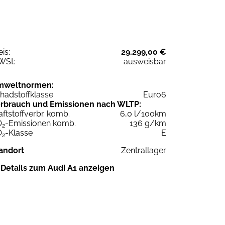
eis:
29.299,00 €
WSt:
ausweisbar
mweltnormen:
hadstoffklasse
Euro6
rbrauch und Emissionen nach WLTP:
aftstoffverbr. komb.
6,0 l/100km
O
-Emissionen komb.
136 g/km
2
O
-Klasse
E
2
andort
Zentrallager
Details zum Audi A1 anzeigen