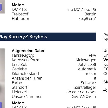
Motor:
kW / PS
110 kW / 150 PS
Treibstoff
Benzin
Hubraum
1.498 cm³
Pr
Play Kam 17Z Keyless
M
Allgemeine Daten:
U
Fahrzeugtyp
Pkw
Um
Karosserieform
Kleinwagen
Ve
Erst-Zul.
Jul / 2026
Kr
Getriebe
Automatik
C
Kilometerstand
10 km
C
Anzahl der Türen
5
St
Farbe
Schwarz
Standort
Zentrallager
Lieferzeit
ab ca. 11.08.2026
Unsere Nummer
GW-ANO1531
Motor:
kW / PS
110 kW / 150 PS