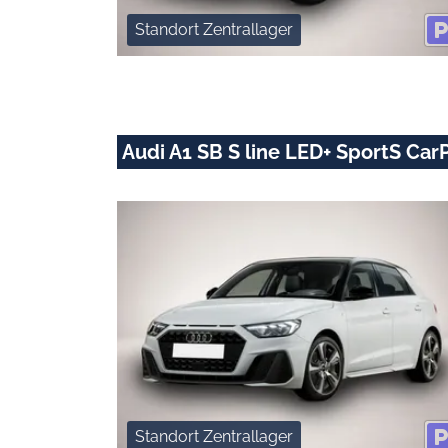
Standort Zentrallager
Audi A1 SB S line LED+ SportS Car
Standort Zentrallager