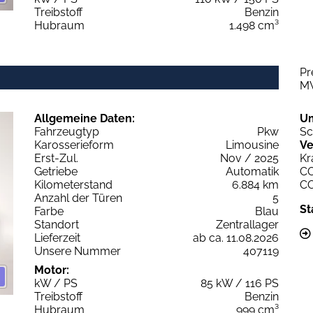
Treibstoff
Benzin
Hubraum
1.498 cm³
Pr
M
Allgemeine Daten:
U
Fahrzeugtyp
Pkw
Sc
Karosserieform
Limousine
Ve
Erst-Zul.
Nov / 2025
Kr
Getriebe
Automatik
C
Kilometerstand
6.884 km
C
Anzahl der Türen
5
St
Farbe
Blau
Standort
Zentrallager
Lieferzeit
ab ca. 11.08.2026
Unsere Nummer
407119
Motor:
kW / PS
85 kW / 116 PS
Treibstoff
Benzin
Hubraum
999 cm³