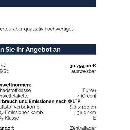
rtes, aber qualitativ hochwertiges
n Sie Ihr Angebot an
eis:
30.799,00 €
WSt:
ausweisbar
mweltnormen:
hadstoffklasse
Euro6
weltplakette
4 (Green)
rbrauch und Emissionen nach WLTP:
aftstoffverbr. komb.
6,0 l/100km
O
-Emissionen komb.
136 g/km
2
O
-Klasse
E
2
andort
Zentrallager