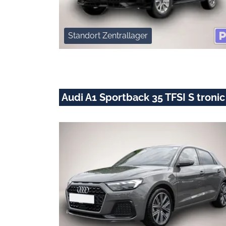
Standort Zentrallager
Audi A1 Sportback 35 TFSI S troni