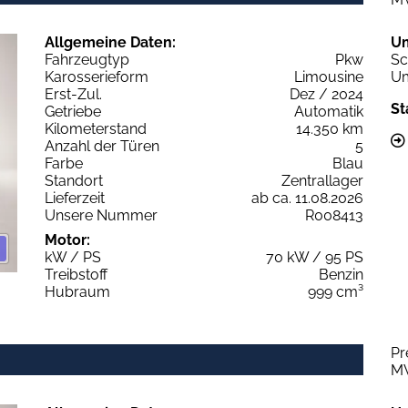
Allgemeine Daten:
U
Fahrzeugtyp
Pkw
Sc
Karosserieform
Limousine
Um
Erst-Zul.
Dez / 2024
St
Getriebe
Automatik
Kilometerstand
14.350 km
Anzahl der Türen
5
Farbe
Blau
Standort
Zentrallager
Lieferzeit
ab ca. 11.08.2026
Unsere Nummer
R008413
Motor:
kW / PS
70 kW / 95 PS
Treibstoff
Benzin
Hubraum
999 cm³
Pr
M