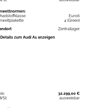
mweltnormen:
hadstoffklasse
Euro6
weltplakette
4 (Green)
andort
Zentrallager
Details zum Audi A1 anzeigen
eis:
32.299,00 €
WSt:
ausweisbar