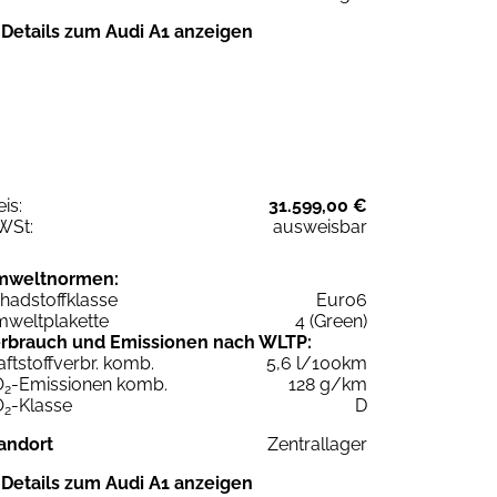
Details zum Audi A1 anzeigen
eis:
31.599,00 €
WSt:
ausweisbar
mweltnormen:
hadstoffklasse
Euro6
weltplakette
4 (Green)
rbrauch und Emissionen nach WLTP:
aftstoffverbr. komb.
5,6 l/100km
O
-Emissionen komb.
128 g/km
2
O
-Klasse
D
2
andort
Zentrallager
Details zum Audi A1 anzeigen