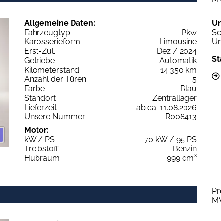
Allgemeine Daten:
U
Fahrzeugtyp
Pkw
Sc
Karosserieform
Limousine
Um
Erst-Zul.
Dez / 2024
St
Getriebe
Automatik
Kilometerstand
14.350 km
Anzahl der Türen
5
Farbe
Blau
Standort
Zentrallager
Lieferzeit
ab ca. 11.08.2026
Unsere Nummer
R008413
Motor:
kW / PS
70 kW / 95 PS
Treibstoff
Benzin
Hubraum
999 cm³
Pr
M