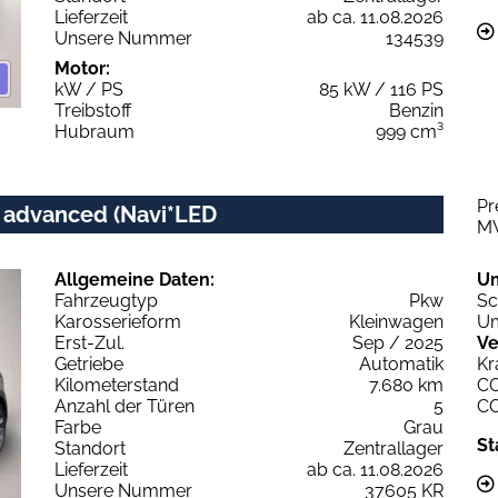
Lieferzeit
ab ca. 11.08.2026
Unsere Nummer
134539
Motor:
kW / PS
85 kW / 116 PS
Treibstoff
Benzin
Hubraum
999 cm³
Pr
c advanced (Navi*LED
M
Allgemeine Daten:
U
Fahrzeugtyp
Pkw
Sc
Karosserieform
Kleinwagen
Um
Erst-Zul.
Sep / 2025
Ve
Getriebe
Automatik
Kr
Kilometerstand
7.680 km
C
Anzahl der Türen
5
C
Farbe
Grau
St
Standort
Zentrallager
Lieferzeit
ab ca. 11.08.2026
Unsere Nummer
37605 KR