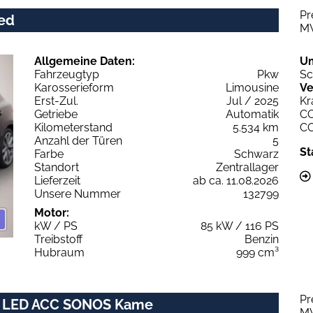
Pr
ced
M
Allgemeine Daten:
U
Fahrzeugtyp
Pkw
Sc
Karosserieform
Limousine
Ve
Erst-Zul.
Jul / 2025
Kr
Getriebe
Automatik
C
Kilometerstand
5.534 km
C
Anzahl der Türen
5
St
Farbe
Schwarz
Standort
Zentrallager
Lieferzeit
ab ca. 11.08.2026
Unsere Nummer
132799
Motor:
kW / PS
85 kW / 116 PS
Treibstoff
Benzin
Hubraum
999 cm³
Pr
nic LED ACC SONOS Kame
M