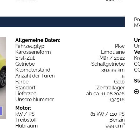
Pr
M
Allgemeine Daten:
U
Fahrzeugtyp
Pkw
Um
Karosserieform
Limousine
Ve
Erst-Zul.
Mär / 2022
Kr
Getriebe
Schaltgetriebe
C
Kilometerstand
39.539 km
C
Anzahl der Türen
5
St
Farbe
Gelb
Standort
Zentrallager
Lieferzeit
ab ca. 11.08.2026
Unsere Nummer
132516
Motor:
kW / PS
81 kW / 110 PS
Treibstoff
Benzin
Hubraum
999 cm³