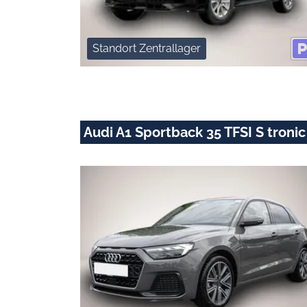
Standort Zentrallager
Audi A1 Sportback 35 TFSI S troni