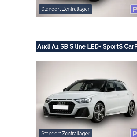
Standort Zentrallager
Audi A1 SB S line LED+ SportS Car
Standort Zentrallager