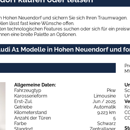
in Hohen Neuendorf und sichern Sie sich Ihren Traumwagen.
len lässt fast keine Wünsche offen.
en technologischen Features suchen oder sich für ein preiswe
hnen eine breite Palette an Optionen.
udi A1 Modelle in Hohen Neuendorf und for
Pr
M
Allgemeine Daten:
U
Fahrzeugtyp
Pkw
Sc
Karosserieform
Limousine
Um
Erst-Zul.
Jun / 2025
Ve
Getriebe
Automatik
Kr
Kilometerstand
9.223 km
C
Anzahl der Türen
5
C
Farbe
Schwarz
St
Standort
Zentrallager