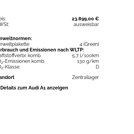
eis:
23.899,00 €
WSt:
ausweisbar
mweltnormen:
weltplakette
4 (Green)
rbrauch und Emissionen nach WLTP:
aftstoffverbr. komb.
5,7 l/100km
O
-Emissionen komb.
130 g/km
2
O
-Klasse
D
2
andort
Zentrallager
Details zum Audi A1 anzeigen