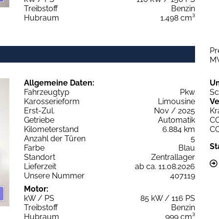
Treibstoff
Benzin
Hubraum
1.498 cm³
Pr
M
Allgemeine Daten:
U
Fahrzeugtyp
Pkw
Sc
Karosserieform
Limousine
Ve
Erst-Zul.
Nov / 2025
Kr
Getriebe
Automatik
C
Kilometerstand
6.884 km
C
Anzahl der Türen
5
St
Farbe
Blau
Standort
Zentrallager
Lieferzeit
ab ca. 11.08.2026
Unsere Nummer
407119
Motor:
kW / PS
85 kW / 116 PS
Treibstoff
Benzin
Hubraum
999 cm³