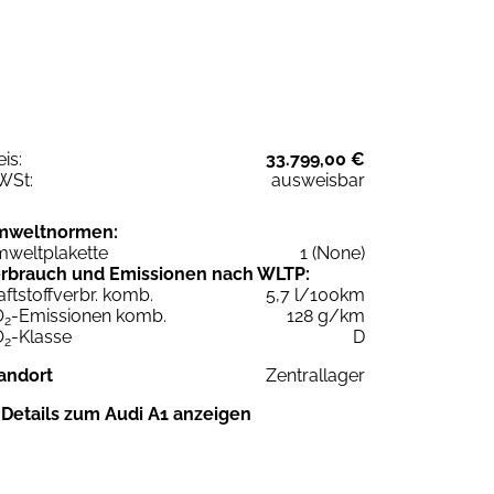
eis:
33.799,00 €
WSt:
ausweisbar
mweltnormen:
weltplakette
1 (None)
rbrauch und Emissionen nach WLTP:
aftstoffverbr. komb.
5,7 l/100km
O
-Emissionen komb.
128 g/km
2
O
-Klasse
D
2
andort
Zentrallager
Details zum Audi A1 anzeigen